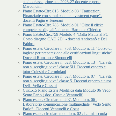
studio classi prime a.s. 2026-27 docente esperto
Marconcini
Piano Estate-Circ.815. Modulo 03 "Transazioni
Finanziarie con simulazioni e investment game"-
docenti Pagin e Tenerani
Piano Estate-Circ.783. Modulo 01 "Oltre il click:
competenze digitali"- docenti Barone e Chierico
Piano Estate.Circ.759 Modulo 4 "Dalla Matita al PC.
Corso disegno CAD 2D" - docenti Andreanò e Del
Fabbro
Piano estate. Circolare n. 758. Modulo n. 11 "Corso di
inglese per preparazione alle certificazioni linguistiche".
Docenti Romano e Simoncelli
Piano estate. Circolare n. 528. Modulo n. 13 - "La vita
non si sceglie,si vive" classe 5H. Docenti esperto e
tutor Colesbi e Germiniani
Piano estate. Circolare n. 527. Modulo n. 07 - "La vita
non si sceglie,si vive" classe 5. Docenti esperto e tutor
Della Vella e Cassini
Circ.515 Piano Estate Modifica data Modulo 06 Vedo
Sento Parlo ( doc. Costa e Venturelli)
Piano estate. Circolare n. 297. Modulo n. 06 -
Laboratorio comunicazione multimediale “Vedo Sento
Parlo” . Docenti Venturelli e Costa
Piano estate. circolare modulo n. 02 : La mia scuola