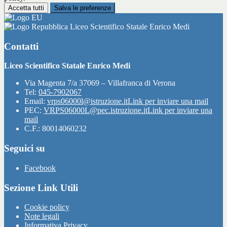
Accetta tutti
Salva le preferenze
Liceo Scientifico Statale Enrico Medi
Contatti
Liceo Scientifico Statale Enrico Medi
Via Magenta 7/a 37069 – Villafranca di Verona
Tel:
045-7902067
Email:
vrps06000l@istruzione.it
Link per inviare una mail
PEC:
VRPS06000L@pec.istruzione.it
Link per inviare una
mail
C.F.: 80014060232
Seguici su
Facebook
Sezione Link Utili
Cookie policy
Note legali
Informativa Privacy