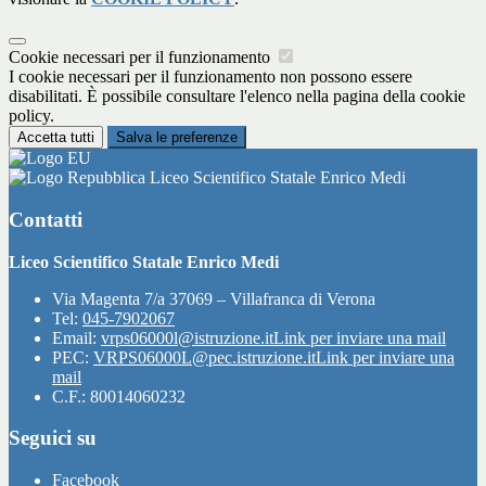
Cookie necessari per il funzionamento
I cookie necessari per il funzionamento non possono essere
disabilitati. È possibile consultare l'elenco nella pagina della cookie
policy.
Accetta tutti
Salva le preferenze
Liceo Scientifico Statale Enrico Medi
Contatti
Liceo Scientifico Statale Enrico Medi
Via Magenta 7/a 37069 – Villafranca di Verona
Tel:
045-7902067
Email:
vrps06000l@istruzione.it
Link per inviare una mail
PEC:
VRPS06000L@pec.istruzione.it
Link per inviare una
mail
C.F.: 80014060232
Seguici su
Facebook