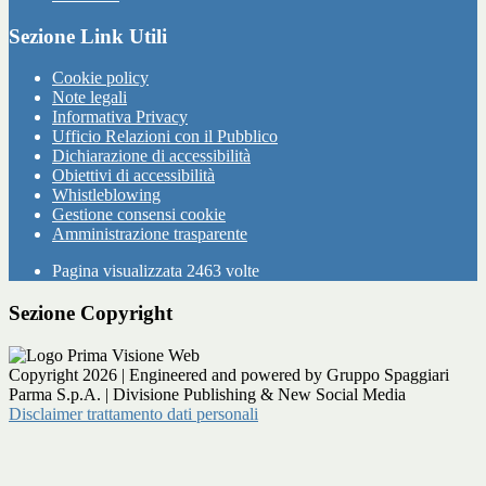
Sezione Link Utili
Cookie policy
Note legali
Informativa Privacy
Ufficio Relazioni con il Pubblico
Dichiarazione di accessibilità
Obiettivi di accessibilità
Whistleblowing
Gestione consensi cookie
Amministrazione trasparente
Pagina visualizzata
2463
volte
Sezione Copyright
Copyright 2026 | Engineered and powered by Gruppo Spaggiari
Parma S.p.A. | Divisione Publishing & New Social Media
Disclaimer trattamento dati personali