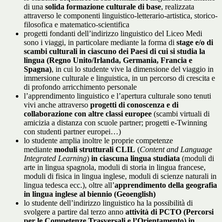
di una
solida formazione culturale di base
, realizzata
attraverso le componenti linguistico-letterario-artistica, storico-
filosofica e matematico-scientifica
progetti fondanti dell’indirizzo linguistico del Liceo Medi
sono i viaggi, in particolare mediante la forma di
stage e/o di
scambi culturali in ciascuno dei Paesi di cui si studia la
lingua (Regno Unito/Irlanda, Germania, Francia e
Spagna)
, in cui lo studente vive la dimensione del viaggio in
immersione culturale e linguistica, in un percorso di crescita e
di profondo arricchimento personale
l’apprendimento linguistico e l’apertura culturale sono tenuti
vivi anche attraverso
progetti di conoscenza e di
collaborazione con altre classi europee
(scambi virtuali di
amicizia a distanza con scuole partner; progetti e-Twinning
con studenti partner europei…)
lo studente amplia inoltre le proprie competenze
mediante
moduli strutturali CLIL
(
Content and Language
Integrated Learning
)
in ciascuna lingua
studiata
(moduli di
arte in lingua spagnola, moduli di storia in lingua francese,
moduli di fisica in lingua inglese, moduli di scienze naturali in
lingua tedesca ecc.), oltre all’
apprendimento della geografia
in lingua inglese al biennio (Geoenglish)
lo studente dell’indirizzo linguistico ha la possibilità di
svolgere a partire dal terzo anno
attività di PCTO (Percorsi
per le Competenze Trasversali e l’Orientamento) in