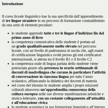
Introduzione
Il corso liceale linguistico trae la sua specificità dall’apprendimento
di
tre lingue straniere
in un percorso di formazione contraddistinto
da una serie di elementi peculiari:
lo studente apprende
tutte e tre le lingue d’indirizzo fin dal
primo anno di liceo
la competenza comunicativa dello studente è portata ad
un
grado qualitativamente molto elevato
nel percorso
liceale, con un livello di padronanza in uscita che, agli esami
di certificazione linguistica svolti presso gli enti certificatori
internazionali, si attesta tra il livello B1 e il livello C2
la competenza orale di lingua parlata dello studente viene
potenziata grazie alla
presenza in orario settimanale di
docenti di madrelingua
che curano in particolare l’attività
di conversazione
in ciascuna lingua
per tutto l’anno
scolastico, affiancando la didattica dei docenti di materia
nel corso del triennio lo studente amplia i propri orizzonti
culturali attraverso
un’approfondita conoscenza della
cultura europea
nelle sue diverse manifestazioni artistiche e
storico-letterarie,
con un costante collegamento all’attualità
e all’educazione civica
lo studente acquisisce la sua formazione linguistica all’interno