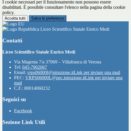
I cookie necessari per il funzionamento non possono essere
disabilitati. È possibile consultare l'elenco nella pagina della cookie
policy.
Accetta tutti
Salva le preferenze
Liceo Scientifico Statale Enrico Medi
Contatti
Liceo Scientifico Statale Enrico Medi
Via Magenta 7/a 37069 – Villafranca di Verona
Tel:
045-7902067
Email:
vrps06000l@istruzione.it
Link per inviare una mail
PEC:
VRPS06000L@pec.istruzione.it
Link per inviare una
mail
C.F.: 80014060232
Seguici su
Facebook
Sezione Link Utili