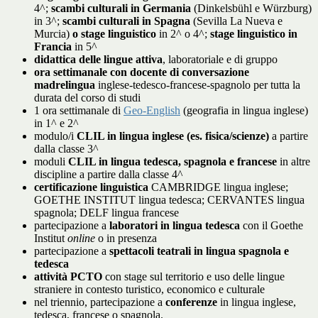
4^;
scambi culturali in Germania
(Dinkelsbühl e Würzburg)
in 3^;
scambi culturali in Spagna
(Sevilla La Nueva e
Murcia)
o stage linguistico
in 2^ o 4^;
stage linguistico in
Francia
in 5^
didattica delle lingue attiva
, laboratoriale e di gruppo
ora settimanale con docente di conversazione
madrelingua
inglese-tedesco-francese-spagnolo per tutta la
durata del corso di studi
1 ora settimanale di
Geo-English
(geografia in lingua inglese)
in 1^ e 2^
modulo/i
CLIL in lingua inglese (es. fisica/scienze)
a partire
dalla classe 3^
moduli
CLIL in lingua tedesca, spagnola e francese
in altre
discipline a partire dalla classe 4^
certificazione linguistica
CAMBRIDGE lingua inglese;
GOETHE INSTITUT lingua tedesca; CERVANTES lingua
spagnola; DELF lingua francese
partecipazione a
laboratori in lingua tedesca
con il Goethe
Institut
online
o in presenza
partecipazione a
spettacoli teatrali in lingua spagnola e
tedesca
attività PCTO
con stage sul territorio e uso delle lingue
straniere in contesto turistico, economico e culturale
nel triennio, partecipazione a
conferenze
in lingua inglese,
tedesca, francese o spagnola.