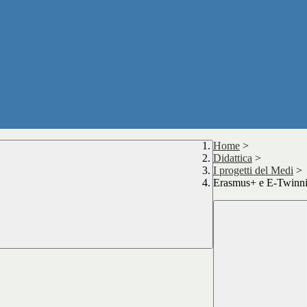
Home
>
Didattica
>
I progetti del Medi
>
Erasmus+ e E-Twinn