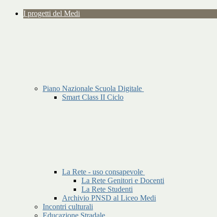
I progetti del Medi
Piano Nazionale Scuola Digitale
Smart Class II Ciclo
La Rete - uso consapevole
La Rete Genitori e Docenti
La Rete Studenti
Archivio PNSD al Liceo Medi
Incontri culturali
Educazione Stradale