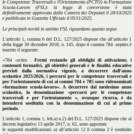
le Competenze Trasversali e l'Orientamento (PCTO) in Formazione
Scuola-Lavoro (FSL): la legge di conversione è stata
definitivamente approvata dalla Camera dei Deputati il 28/10/2025
e pubblicata in Gazzetta Ufficiale il 05/11/2025.
Le principali novità in ambito FSL riguardano quanto segue.
L'articolo 1, comma 6 del D.L. 127/2025 dispone che all’articolo 1
della legge 30 dicembre 2018, n. 145, dopo il comma 784 -septies è
inserito il seguente:
«784 -octies .
Fermi restando gli obblighi di attivazione, i
contenuti formativi, gli obiettivi generali e le finalità educative
previsti dalla normativa vigente, a decorrere dall’anno
scolastico 2025/2026, i percorsi per le competenze trasversali e
per l’orientamento di cui ai commi 784 e 785 sono ridenominati
«formazione scuola-lavoro». A decorrere dal medesimo anno
scolastico, la denominazione «percorsi per le competenze
trasversali e per l’orientamento », ovunque ricorra, è da
intendersi sostituita con la denominazione di cui al primo
periodo
.
L'articolo 1, comma 1, lett.a) n.2) del D.L. 127/2025 dispone che al
decreto legislativo 13 aprile 2017, n. 62, sono apportate
le seguenti modificazioni: a) all’articolo 12 il comma 2 è sostituito