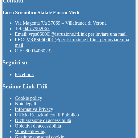
Contatti
Liceo Scientifico Statale Enrico Medi
Via Magenta 7/a 37069 – Villafranca di Verona
Tel:
045-7902067
Email:
vrps06000l@istruzione.it
Link per inviare una mail
PEC:
VRPS06000L@pec.istruzione.it
Link per inviare una
mail
C.F.: 80014060232
Seguici su
Facebook
Sezione Link Utili
Cookie policy
Note legali
Informativa Privacy
Ufficio Relazioni con il Pubblico
Dichiarazione di accessibilità
Obiettivi di accessibilità
Whistleblowing
Gestione consensi cookie