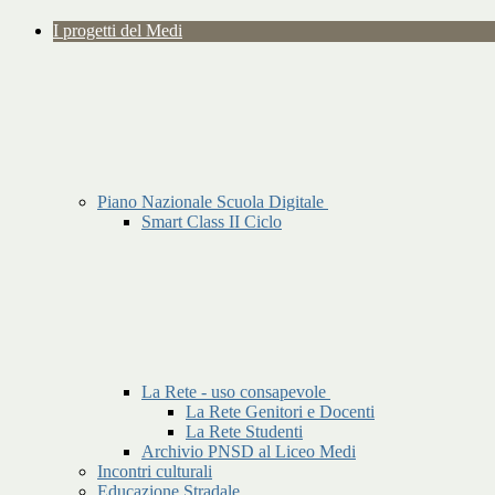
I progetti del Medi
Piano Nazionale Scuola Digitale
Smart Class II Ciclo
La Rete - uso consapevole
La Rete Genitori e Docenti
La Rete Studenti
Archivio PNSD al Liceo Medi
Incontri culturali
Educazione Stradale