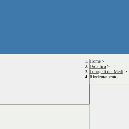
Home
>
Didattica
>
I progetti del Medi
>
Riorientamento