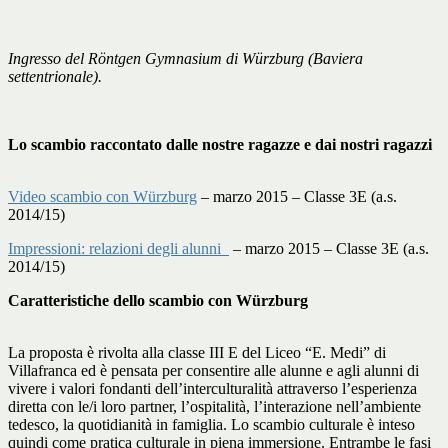
Ingresso del Röntgen Gymnasium di Würzburg (Baviera
settentrionale).
Lo scambio raccontato dalle nostre ragazze e dai nostri ragazzi
Video scambio con Würzburg
– marzo 2015 – Classe 3E (a.s.
2014/15)
Impressioni: relazioni degli alunni
– marzo 2015 – Classe 3E (a.s.
2014/15)
Caratteristiche dello scambio con Würzburg
La proposta è rivolta alla
classe III E
del Liceo “E. Medi” di
Villafranca ed è pensata per consentire alle alunne e agli alunni di
vivere
i valori fondanti dell’interculturalità
attraverso
l’esperienza
diretta
con le/i loro partner, l’ospitalità, l’interazione nell’ambiente
tedesco,
la quotidianità
in famiglia. Lo scambio culturale è inteso
quindi come
pratica culturale in piena immersione
. Entrambe le fasi