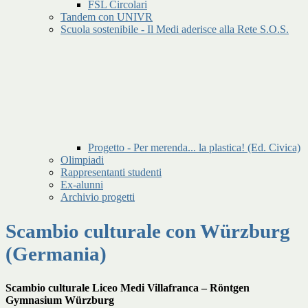
FSL Circolari
Tandem con UNIVR
Scuola sostenibile - Il Medi aderisce alla Rete S.O.S.
Progetto - Per merenda... la plastica! (Ed. Civica)
Olimpiadi
Rappresentanti studenti
Ex-alunni
Archivio progetti
Scambio culturale con Würzburg
(Germania)
Scambio culturale Liceo Medi Villafranca – Röntgen
Gymnasium Würzburg