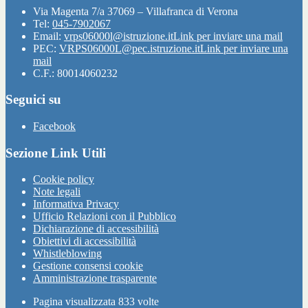
Via Magenta 7/a 37069 – Villafranca di Verona
Tel:
045-7902067
Email:
vrps06000l@istruzione.it
Link per inviare una mail
PEC:
VRPS06000L@pec.istruzione.it
Link per inviare una
mail
C.F.: 80014060232
Seguici su
Facebook
Sezione Link Utili
Cookie policy
Note legali
Informativa Privacy
Ufficio Relazioni con il Pubblico
Dichiarazione di accessibilità
Obiettivi di accessibilità
Whistleblowing
Gestione consensi cookie
Amministrazione trasparente
Pagina visualizzata
833
volte