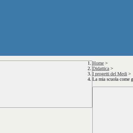
Home
>
Didattica
>
I progetti del Medi
>
La mia scuola come ga