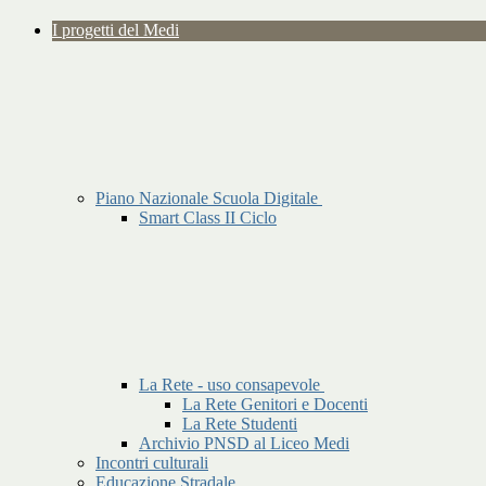
I progetti del Medi
Piano Nazionale Scuola Digitale
Smart Class II Ciclo
La Rete - uso consapevole
La Rete Genitori e Docenti
La Rete Studenti
Archivio PNSD al Liceo Medi
Incontri culturali
Educazione Stradale