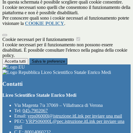
In questa schermata è possibile scegliere quali cookie consentire.
I cookie necessari sono quelli che consentono il funzionamento della
piattaforma e non è possibile disabilitarli.
Per conoscere quali sono i cookie necessari al funzionamento potete
visionare la
COOKIE POLICY
.
Cookie necessari per il funzionamento
I cookie necessari per il funzionamento non possono essere
disabilitati. È possibile consultare l'elenco nella pagina della cookie
policy.
Accetta tutti
Salva le preferenze
Liceo Scientifico Statale Enrico Medi
Contatti
Liceo Scientifico Statale Enrico Medi
Via Magenta 7/a 37069 – Villafranca di Verona
Tel:
045-7902067
Email:
vrps06000l@istruzione.it
Link per inviare una mail
PEC:
VRPS06000L@pec.istruzione.it
Link per inviare una
mail
C.F.: 80014060232