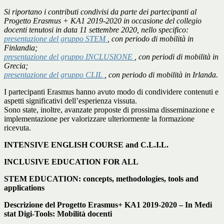
Si riportano i contributi condivisi da parte dei partecipanti al
Progetto Erasmus + KA1 2019-2020 in occasione del
collegio
docenti tenutosi in data 11 settembre 2020
, nello specifico:
presentazione del gruppo STEM
, con periodo di mobilità in
Finlandia;
presentazione del gruppo INCLUSIONE
, con periodi di mobilità in
Grecia;
presentazione del gruppo CLIL
, con periodo di mobilità in Irlanda.
I partecipanti Erasmus hanno avuto modo di condividere contenuti e
aspetti significativi dell’esperienza vissuta.
Sono state, inoltre, avanzate proposte di prossima disseminazione e
implementazione per valorizzare ulteriormente la formazione
ricevuta.
INTENSIVE ENGLISH COURSE and C.L.I.L.
INCLUSIVE EDUCATION
FOR ALL
STEM EDUCATION: concepts, methodologies, tools and
applications
Descrizione del Progetto Erasmus+ KA1 2019-2020 –
In Medi
stat Digi-Tools:
Mobilità docenti