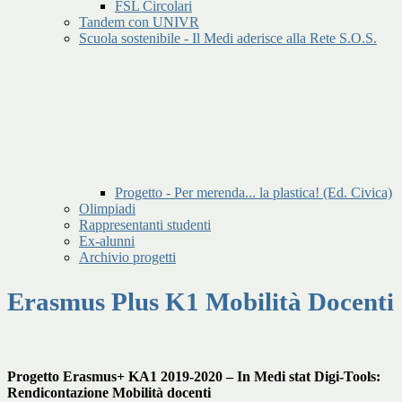
FSL Circolari
Tandem con UNIVR
Scuola sostenibile - Il Medi aderisce alla Rete S.O.S.
Progetto - Per merenda... la plastica! (Ed. Civica)
Olimpiadi
Rappresentanti studenti
Ex-alunni
Archivio progetti
Erasmus Plus K1 Mobilità Docenti
Progetto Erasmus+ KA1 2019-2020 –
In Medi stat Digi-Tools:
Rendicontazione
Mobilità docenti