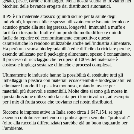
gelato, pesce, carne e formaggio. Nella nostra scuola lo troviamo nei
bicchieri delle bevande erogate dai distributori automatici.
Il PS è un materiale atossico (quindi sicuro per la salute degli
individui), impermeabile e spesso utilizzato come isolante termico e
acustico grazie alla sua leggerezza, longevità, immunità a muffe e
facilità di trasporto. Inoltre è un prodotto molto diffuso e quindi
facile da reperire ed economicamente competitivo; queste
caratteristiche lo rendono utilizzabile anche nell’industria alimentare.
Ha però una scarsa biodegradabilità ed è difficile da riciclare perché,
essendo utilizzato per il packaging alimentare, spesso è contaminato.
Il processo di riciclaggio che recupera il 100% del materiale è
costoso e impiega sostanze chimiche e processi complessi.
Ultimamente le industrie hanno la possibilità di sostituire tutti gli
imballaggi in plastica con materiali ecosostenibili e biodegradabili ed
eliminare i prodotti in plastica monouso, optando invece per
materiali più durevoli e sostenibili. Molte ditte si sono già mosse in
questa direzione utilizzando la carta per i loro involucri, ad esempio
per i mix di frutta secca che troviamo nei nostri distributori.
Siccome le imprese attive in Italia sono circa 1.647.154, se ogni
azienda contribuisse mettendo in pratica questi semplici “protocolli”
(oltre alla raccolta differenziata) sarebbe già un buon traguardo per
l’ambiente.