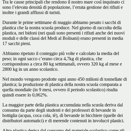
Tra le cause principali che rendono il nostro mare così inquinato ci
sono l’elevata densità di popolazione, l’errata gestione dei rifiuti e
inoltre i grandi afflussi di turisti.
Durante le prime settimane di maggio abbiamo pesato i sacchi di
plastica che la nostra scuola produce. Nel giorno di raccolta della
plastica, nei bidoni (nei quali sono presenti i rifiuti anche dei nuovi
moduli e delle classi del Medi al Bolisani) erano presenti in media
17 sacchi pieni.
Abbiamo ripetuto il conteggio più volte e calcolato la media del
peso; in ogni sacco c’erano circa 4,7kg di plastica, che
corrispondono a circa 80 kg settimanali, ovvero 320 kg al mese e
2800 kg in un anno scolastico.
Nel mondo vengono prodotte ogni anno 450 milioni di tonnellate di
plastica; la produzione di plastica della nostra scuola comparata a
quella mondiale (in 9 mesi, ovvero il periodo scolastico) risulta
quindi essere lo 0,062%.
La maggior parte della plastica accumulata nella scuola deriva dal
consumo da parte degli studenti e dei professori di bevande in
bottiglia (acqua, coca cola, tè), di bevande in bicchiere (quelle dei
distributori automatici) e di merende contenuti in involucri plastici.
Altra plastica deriva dal consumo del materiale scolastico come gli