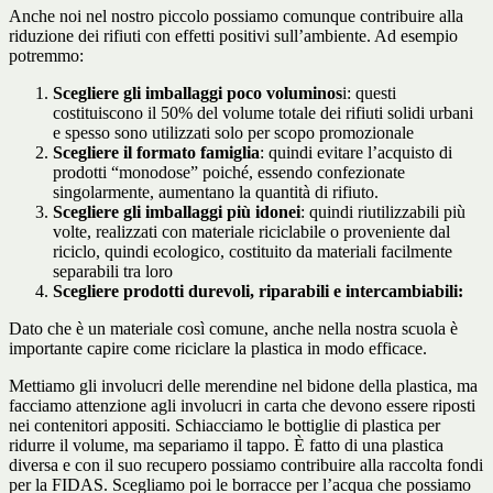
Anche noi nel nostro piccolo possiamo comunque contribuire alla
riduzione dei rifiuti con effetti positivi sull’ambiente. Ad esempio
potremmo:
Scegliere gli imballaggi poco voluminos
i: questi
costituiscono il 50% del volume totale dei rifiuti solidi urbani
e spesso sono utilizzati solo per scopo promozionale
Scegliere il formato famiglia
: quindi evitare l’acquisto di
prodotti “monodose” poiché, essendo confezionate
singolarmente, aumentano la quantità di rifiuto.
Scegliere
gli imballaggi più idonei
: quindi riutilizzabili più
volte, realizzati con materiale riciclabile o proveniente dal
riciclo, quindi ecologico, costituito da materiali facilmente
separabili tra loro
Scegliere prodotti durevoli, riparabili e intercambiabili:
Dato che è un materiale così comune, anche nella nostra scuola è
importante capire come riciclare la plastica in modo efficace.
Mettiamo gli involucri delle merendine nel bidone della plastica, ma
facciamo attenzione agli involucri in carta che devono essere riposti
nei contenitori appositi. Schiacciamo le bottiglie di plastica per
ridurre il volume, ma separiamo il tappo. È fatto di una plastica
diversa e con il suo recupero possiamo contribuire alla raccolta fondi
per la FIDAS. Scegliamo poi le borracce per l’acqua che possiamo