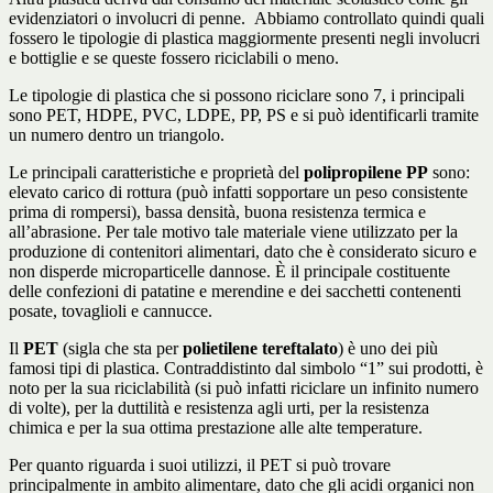
evidenziatori o involucri di penne. Abbiamo controllato quindi quali
fossero le tipologie di plastica maggiormente presenti negli involucri
e bottiglie e se queste fossero riciclabili o meno.
Le tipologie di plastica che si possono riciclare sono 7, i principali
sono PET, HDPE, PVC, LDPE, PP, PS e si può identificarli tramite
un numero dentro un triangolo.
Le principali caratteristiche e proprietà del
polipropilene PP
sono:
elevato carico di rottura (può infatti sopportare un peso consistente
prima di rompersi), bassa densità, buona resistenza termica e
all’abrasione. Per tale motivo tale materiale viene utilizzato per la
produzione di contenitori alimentari, dato che è considerato sicuro e
non disperde microparticelle dannose. È il principale costituente
delle confezioni di patatine e merendine e dei sacchetti contenenti
posate, tovaglioli e cannucce.
Il
PET
(sigla che sta per
polietilene tereftalato
) è uno dei più
famosi tipi di plastica. Contraddistinto dal simbolo “1” sui prodotti, è
noto per la sua riciclabilità (si può infatti riciclare un infinito numero
di volte), per la duttilità e resistenza agli urti, per la resistenza
chimica e per la sua ottima prestazione alle alte temperature.
Per quanto riguarda i suoi utilizzi, il PET si può trovare
principalmente in ambito alimentare, dato che gli acidi organici non