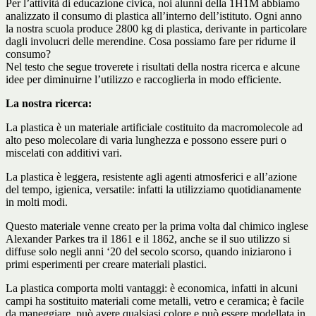
Per l’attività di educazione civica, noi alunni della 1H1M abbiamo
analizzato il consumo di plastica all’interno dell’istituto. Ogni anno
la nostra scuola produce 2800 kg di plastica, derivante in particolare
dagli involucri delle merendine. Cosa possiamo fare per ridurne il
consumo?
Nel testo che segue troverete i risultati della nostra ricerca e alcune
idee per diminuirne l’utilizzo e raccoglierla in modo efficiente.
La nostra ricerca:
La plastica è un materiale artificiale costituito da macromolecole ad
alto peso molecolare di varia lunghezza e possono essere puri o
miscelati con additivi vari.
La plastica è leggera, resistente agli agenti atmosferici e all’azione
del tempo, igienica, versatile: infatti la utilizziamo quotidianamente
in molti modi.
Questo materiale venne creato per la prima volta dal chimico inglese
Alexander Parkes tra il 1861 e il 1862, anche se il suo utilizzo si
diffuse solo negli anni ‘20 del secolo scorso, quando iniziarono i
primi esperimenti per creare materiali plastici.
La plastica comporta molti vantaggi: è economica, infatti in alcuni
campi ha sostituito materiali come metalli, vetro e ceramica; è facile
da maneggiare, può avere qualsiasi colore e può essere modellata in