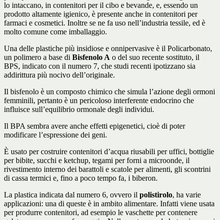
lo intaccano, in contenitori per il cibo e bevande, e, essendo un
prodotto altamente igienico, è presente anche in contenitori per
farmaci e cosmetici. Inoltre se ne fa uso nell’industria tessile, ed è
molto comune come imballaggio.
Una delle plastiche più insidiose e onnipervasive è il Policarbonato,
un polimero a base di
Bisfenolo A
o del suo recente sostituto, il
BPS, indicato con il numero 7, che studi recenti ipotizzano sia
addirittura più nocivo dell’originale.
Il bisfenolo è un composto chimico che simula l’azione degli ormoni
femminili, pertanto è un pericoloso interferente endocrino che
influisce sull’equilibrio ormonale degli individui.
Il BPA sembra avere anche effetti epigenetici, cioè di poter
modificare l’espressione dei geni.
È usato per costruire contenitori d’acqua riusabili per uffici, bottiglie
per bibite, succhi e ketchup, tegami per forni a microonde, il
rivestimento interno dei barattoli e scatole per alimenti, gli scontrini
di cassa termici e, fino a poco tempo fa, i biberon.
La plastica indicata dal numero 6, ovvero il
polistirolo
, ha varie
applicazioni: una di queste è in ambito alimentare. Infatti viene usata
per produrre contenitori, ad esempio le vaschette per contenere