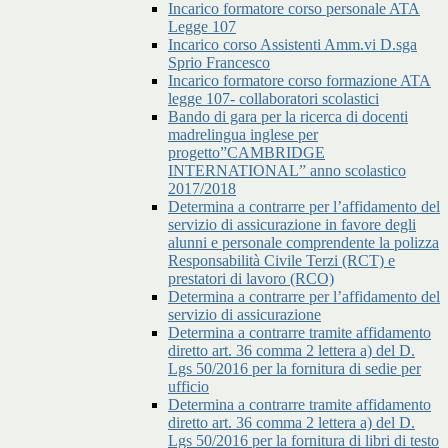
Incarico formatore corso personale ATA
Legge 107
Incarico corso Assistenti Amm.vi D.sga
Sprio Francesco
Incarico formatore corso formazione ATA
legge 107- collaboratori scolastici
Bando di gara per la ricerca di docenti
madrelingua inglese per
progetto”CAMBRIDGE
INTERNATIONAL” anno scolastico
2017/2018
Determina a contrarre per l’affidamento del
servizio di assicurazione in favore degli
alunni e personale comprendente la polizza
Responsabilità Civile Terzi (RCT) e
prestatori di lavoro (RCO)
Determina a contrarre per l’affidamento del
servizio di assicurazione
Determina a contrarre tramite affidamento
diretto art. 36 comma 2 lettera a) del D.
Lgs 50/2016 per la fornitura di sedie per
ufficio
Determina a contrarre tramite affidamento
diretto art. 36 comma 2 lettera a) del D.
Lgs 50/2016 per la fornitura di libri di testo