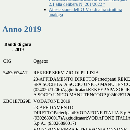
2.1 alla delibera N. 201/2022 “
Attestazione dell’OIV o di altra struttura
analoga
Anno 2019
Bandi di gara
- 2019
CIG
Oggetto
54639534A7
REKEEP SERVIZIO DI PULIZIA
23-AFFIDAMENTO DIRETTOPartecipanti:REK
SPA SOCIETA' A SOCIO UNICO MANUTENC
(02402671206)Aggiudicatari:REKEEP SPA SOCIE
A SOCIO UNICO MANUTENCOOP (0240267120
ZBC1E7B29E
VODAFONE 2019
23-AFFIDAMENTO
DIRETTOPartecipanti:VODAFONE ITALIA S.p.A
(93026890017)Aggiudicatari:VODAFONE ITALI
S.p.A.. (93026890017)
VODAFONE FIBRA E TELEFONIA CANONE