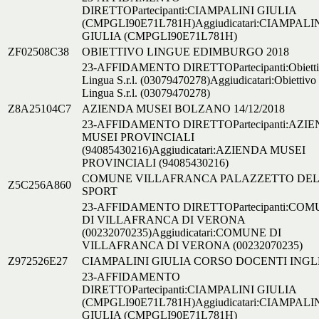
DIRETTOPartecipanti:CIAMPALINI GIULIA
(CMPGLI90E71L781H)Aggiudicatari:CIAMPALI
GIULIA (CMPGLI90E71L781H)
ZF02508C38
OBIETTIVO LINGUE EDIMBURGO 2018
23-AFFIDAMENTO DIRETTOPartecipanti:Obiett
Lingua S.r.l. (03079470278)Aggiudicatari:Obiettivo
Lingua S.r.l. (03079470278)
Z8A25104C7
AZIENDA MUSEI BOLZANO 14/12/2018
23-AFFIDAMENTO DIRETTOPartecipanti:AZI
MUSEI PROVINCIALI
(94085430216)Aggiudicatari:AZIENDA MUSEI
PROVINCIALI (94085430216)
COMUNE VILLAFRANCA PALAZZETTO DE
Z5C256A860
SPORT
23-AFFIDAMENTO DIRETTOPartecipanti:CO
DI VILLAFRANCA DI VERONA
(00232070235)Aggiudicatari:COMUNE DI
VILLAFRANCA DI VERONA (00232070235)
Z972526E27
CIAMPALINI GIULIA CORSO DOCENTI INGL
23-AFFIDAMENTO
DIRETTOPartecipanti:CIAMPALINI GIULIA
(CMPGLI90E71L781H)Aggiudicatari:CIAMPALI
GIULIA (CMPGLI90E71L781H)