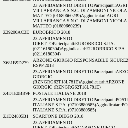
23-AFFIDAMENTO DIRETTOPartecipanti:AGRI
VILLAFRANCA S.N.C. DI ZAMBONI NICOLA
MATTEO (01689660239)Aggiudicatari:AGRI
VILLAFRANCA S.N.C. DI ZAMBONI NICOLA
MATTEO (01689660239)
Z39200AC3E
EUROBRICO 2018
23-AFFIDAMENTO
DIRETTOPartecipanti:EUROBRICO S.P.A.
(02116180304)Aggiudicatari:EUROBRICO S.P.A.
(02116180304)
ARZONE GIORGIO RESPONSABILE SICURE
Z681B9D279
RSPP 2018
23-AFFIDAMENTO DIRETTOPartecipanti:ARZ
GIORGIO
(RZNGRG62T18L781E)Aggiudicatari:ARZONE
GIORGIO (RZNGRG62T18L781E)
Z4D1E0BB9F
POSTALE ITALIANE 2018
23-AFFIDAMENTO DIRETTOPartecipanti:POST
ITALIANE S.P.A. (97103880585)Aggiudicatari:P
ITALIANE S.P.A. (97103880585)
Z1D24805B1
SCARFONE DIEGO 2018
23-AFFIDAMENTO
DIRETTOPartecipanti:SCARFONE DIEGO