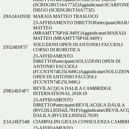
(SCRDGI81T16A773Z)Aggiudicatari:SCARFON
DIEGO (SCRDGI81T16A773Z)
Z8A24AD93E
MARAIA MATTEO TRASLOCO
23-AFFIDAMENTO DIRETTOPartecipanti:MAR
MATTEO
(MRAMTT76P16L949Y)Aggiudicatari:MARAIA
MATTEO (MRAMTT76P16L949Y)
SOLUZIONI OPEN DI ANTONIO FACCIOLI
Z9324E0F57
CORSO DI ROBOTICA
23-AFFIDAMENTO
DIRETTOPartecipanti:SOLUZIONI OPEN DI
ANTONIO FACCIOLI
(FCCNTN74E25L949G)Aggiudicatari:SOLUZION
OPEN DI ANTONIO FACCIOLI
(FCCNTN74E25L949G)
BEVILACQUA DALILA CAMBRIDGE
Z9B24EF4F7
INTERNATIONAL 2018-19
23-AFFIDAMENTO
DIRETTOPartecipanti:BEVILACQUA DALILA
(BVLDLL85D42L781P)Aggiudicatari:BEVILAC
DALILA (BVLDLL85D42L781P)
Z3A24EF54B
CIAMPALINI GIULIA CONSULENZA CAMBR
23-AFFIDAMENTO