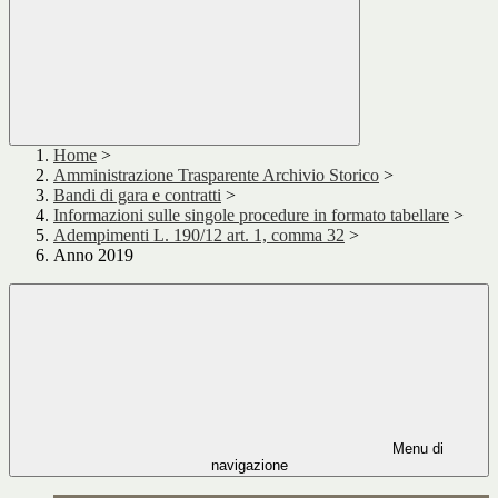
Home
>
Amministrazione Trasparente Archivio Storico
>
Bandi di gara e contratti
>
Informazioni sulle singole procedure in formato tabellare
>
Adempimenti L. 190/12 art. 1, comma 32
>
Anno 2019
Menu di
navigazione