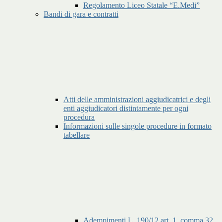
Regolamento Liceo Statale “E.Medi”
Bandi di gara e contratti
Atti delle amministrazioni aggiudicatrici e degli
enti aggiudicatori distintamente per ogni
procedura
Informazioni sulle singole procedure in formato
tabellare
Adempimenti L. 190/12 art. 1, comma 32