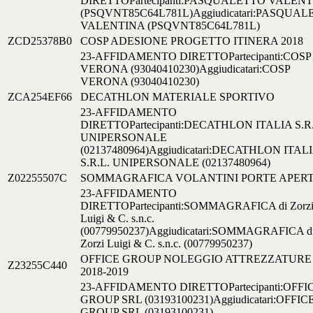
DIRETTOPartecipanti:PASQUALETTO VALEN
(PSQVNT85C64L781L)Aggiudicatari:PASQUA
VALENTINA (PSQVNT85C64L781L)
ZCD25378B0
COSP ADESIONE PROGETTO ITINERA 2018
23-AFFIDAMENTO DIRETTOPartecipanti:COSP
VERONA (93040410230)Aggiudicatari:COSP
VERONA (93040410230)
ZCA254EF66
DECATHLON MATERIALE SPORTIVO
23-AFFIDAMENTO
DIRETTOPartecipanti:DECATHLON ITALIA S.R.
UNIPERSONALE
(02137480964)Aggiudicatari:DECATHLON ITAL
S.R.L. UNIPERSONALE (02137480964)
Z02255507C
SOMMAGRAFICA VOLANTINI PORTE APER
23-AFFIDAMENTO
DIRETTOPartecipanti:SOMMAGRAFICA di Zorz
Luigi & C. s.n.c.
(00779950237)Aggiudicatari:SOMMAGRAFICA d
Zorzi Luigi & C. s.n.c. (00779950237)
OFFICE GROUP NOLEGGIO ATTREZZATURE
Z23255C440
2018-2019
23-AFFIDAMENTO DIRETTOPartecipanti:OFFI
GROUP SRL (03193100231)Aggiudicatari:OFFIC
GROUP SRL (03193100231)