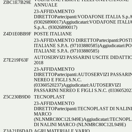
ZBC1E7B29E
ANNUALE
23-AFFIDAMENTO
DIRETTOPartecipanti:VODAFONE ITALIA S.p.A
(93026890017)Aggiudicatari:VODAFONE ITALI
S.p.A.. (93026890017)
Z4D1E0BB9F
POSTE ITALIANE
23-AFFIDAMENTO DIRETTOPartecipanti:POST
ITALIANE S.P.A. (97103880585)Aggiudicatari:P
ITALIANE S.P.A. (97103880585)
AUTOSERVIZI PASSARINI USCITE DIDATTI
Z7E219F63F
2018
23-AFFIDAMENTO
DIRETTOPartecipanti:AUTOSERVIZI PASSARI
NEREO E FIGLI S.N.C.
(03360520237)Aggiudicatari:AUTOSERVIZI
PASSARINI NEREO E FIGLI S.N.C. (033605202
Z5C230B9D0
TECNOPLAST
23-AFFIDAMENTO
DIRETTOPartecipanti:TECNOPLAST DI NALIN
MARCO
(NLNMRC80C12L949E)Aggiudicatari:TECNOP
DI NALINI MARCO (NLNMRC80C12L949E)
Z3A21F6DAD
AGRI MATERIALE VARIO