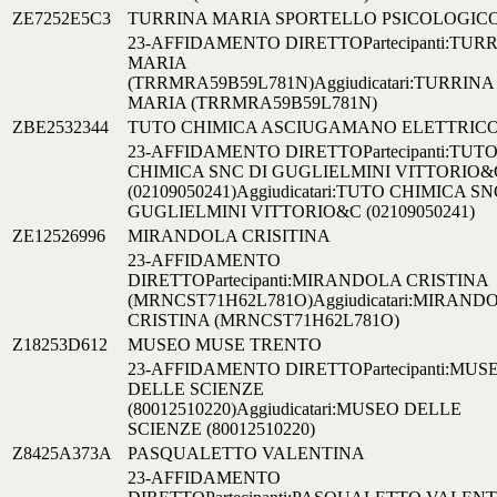
ZE7252E5C3
TURRINA MARIA SPORTELLO PSICOLOGIC
23-AFFIDAMENTO DIRETTOPartecipanti:TUR
MARIA
(TRRMRA59B59L781N)Aggiudicatari:TURRINA
MARIA (TRRMRA59B59L781N)
ZBE2532344
TUTO CHIMICA ASCIUGAMANO ELETTRIC
23-AFFIDAMENTO DIRETTOPartecipanti:TUT
CHIMICA SNC DI GUGLIELMINI VITTORIO&
(02109050241)Aggiudicatari:TUTO CHIMICA SN
GUGLIELMINI VITTORIO&C (02109050241)
ZE12526996
MIRANDOLA CRISITINA
23-AFFIDAMENTO
DIRETTOPartecipanti:MIRANDOLA CRISTINA
(MRNCST71H62L781O)Aggiudicatari:MIRAND
CRISTINA (MRNCST71H62L781O)
Z18253D612
MUSEO MUSE TRENTO
23-AFFIDAMENTO DIRETTOPartecipanti:MUS
DELLE SCIENZE
(80012510220)Aggiudicatari:MUSEO DELLE
SCIENZE (80012510220)
Z8425A373A
PASQUALETTO VALENTINA
23-AFFIDAMENTO