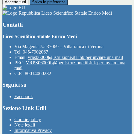
Accetta tutti
Salva le preferenze
Liceo Scientifico Statale Enrico Medi
Contatti
Liceo Scientifico Statale Enrico Medi
Via Magenta 7/a 37069 – Villafranca di Verona
Tel:
045-7902067
Email:
vrps06000l@istruzione.it
Link per inviare una mail
PEC:
VRPS06000L@pec.istruzione.it
Link per inviare una
mail
C.F.: 80014060232
Seguici su
Facebook
Sezione Link Utili
Cookie policy
Note legali
Informativa Privacy