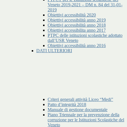
Veneto 2019-2021 – DM n. 84 del 31-01-
2019
Obiettivi accessibilità 2020
Obiettivi accessibilità anno 2019
Obiettivi accessibilità anno 2018
Obiettivi accessibilita anno 2017
PTPC delle istituzioni scolastiche adottato
dall’USR Veneto
Obiettivi accessibilità anno 2016
DATI ULTERIORI
Criteri generali attività Liceo “Medi”
Patto d’integrità 2018
Manuale di gestione documentale
Piano Triennale per la prevenzione della
corruzione per le Istituzioni Scolastiche del
Veneto