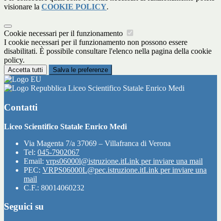
visionare la
COOKIE POLICY
.
Cookie necessari per il funzionamento
I cookie necessari per il funzionamento non possono essere
disabilitati. È possibile consultare l'elenco nella pagina della cookie
policy.
Accetta tutti
Salva le preferenze
Liceo Scientifico Statale Enrico Medi
Contatti
Liceo Scientifico Statale Enrico Medi
Via Magenta 7/a 37069 – Villafranca di Verona
Tel:
045-7902067
Email:
vrps06000l@istruzione.it
Link per inviare una mail
PEC:
VRPS06000L@pec.istruzione.it
Link per inviare una
mail
C.F.: 80014060232
Seguici su