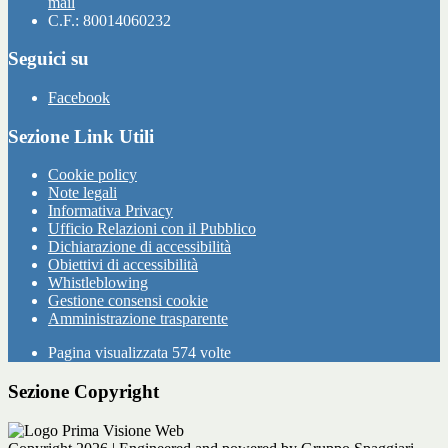
mail
C.F.: 80014060232
Seguici su
Facebook
Sezione Link Utili
Cookie policy
Note legali
Informativa Privacy
Ufficio Relazioni con il Pubblico
Dichiarazione di accessibilità
Obiettivi di accessibilità
Whistleblowing
Gestione consensi cookie
Amministrazione trasparente
Pagina visualizzata
574
volte
Sezione Copyright