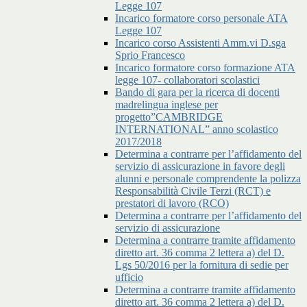
Legge 107
Incarico formatore corso personale ATA
Legge 107
Incarico corso Assistenti Amm.vi D.sga
Sprio Francesco
Incarico formatore corso formazione ATA
legge 107- collaboratori scolastici
Bando di gara per la ricerca di docenti
madrelingua inglese per
progetto”CAMBRIDGE
INTERNATIONAL” anno scolastico
2017/2018
Determina a contrarre per l’affidamento del
servizio di assicurazione in favore degli
alunni e personale comprendente la polizza
Responsabilità Civile Terzi (RCT) e
prestatori di lavoro (RCO)
Determina a contrarre per l’affidamento del
servizio di assicurazione
Determina a contrarre tramite affidamento
diretto art. 36 comma 2 lettera a) del D.
Lgs 50/2016 per la fornitura di sedie per
ufficio
Determina a contrarre tramite affidamento
diretto art. 36 comma 2 lettera a) del D.