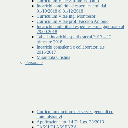
Curriculum Vitae Zaffuto Edoardo
Incarichi conferiti ad esperti esterni dal
01/10/2018 al 31/12/2018
Curriculum Vitae ing. Montresor
Curriculum Vitae prof. Faccioli Antonio
Incarichi conferiti ad esperti esterni aggiornato al
29.09.2018
Tabella incarichi esperti esterni 2017 – 1°
trimestre 2018
Incarichi consulenti e collaboratori a.s.
2016/2017
Mirandola Cristina
Personale
Curriculum direttore dei servizi generali ed
amministrativi
Applicazione art. 14 D. Lgs. 33/2013
TASSI DI ASSENZA