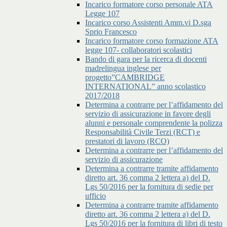
Incarico formatore corso personale ATA
Legge 107
Incarico corso Assistenti Amm.vi D.sga
Sprio Francesco
Incarico formatore corso formazione ATA
legge 107- collaboratori scolastici
Bando di gara per la ricerca di docenti
madrelingua inglese per
progetto”CAMBRIDGE
INTERNATIONAL” anno scolastico
2017/2018
Determina a contrarre per l’affidamento del
servizio di assicurazione in favore degli
alunni e personale comprendente la polizza
Responsabilità Civile Terzi (RCT) e
prestatori di lavoro (RCO)
Determina a contrarre per l’affidamento del
servizio di assicurazione
Determina a contrarre tramite affidamento
diretto art. 36 comma 2 lettera a) del D.
Lgs 50/2016 per la fornitura di sedie per
ufficio
Determina a contrarre tramite affidamento
diretto art. 36 comma 2 lettera a) del D.
Lgs 50/2016 per la fornitura di libri di testo