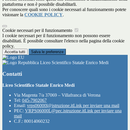
piattaforma e non è possibile disabilitarli.
Per conoscere quali sono i cookie necessari al funzionamento potete
visionare la
COOKIE POLICY
.
Cookie necessari per il funzionamento
I cookie necessari per il funzionamento non possono essere
disabilitati. È possibile consultare l'elenco nella pagina della cookie
policy.
Accetta tutti
Salva le preferenze
Liceo Scientifico Statale Enrico Medi
Contatti
Liceo Scientifico Statale Enrico Medi
Via Magenta 7/a 37069 – Villafranca di Verona
Tel:
045-7902067
Email:
vrps06000l@istruzione.it
Link per inviare una mail
PEC:
VRPS06000L@pec.istruzione.it
Link per inviare una
mail
C.F.: 80014060232