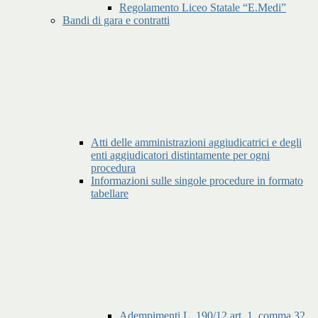
Regolamento Liceo Statale “E.Medi”
Bandi di gara e contratti
Atti delle amministrazioni aggiudicatrici e degli
enti aggiudicatori distintamente per ogni
procedura
Informazioni sulle singole procedure in formato
tabellare
Adempimenti L. 190/12 art. 1, comma 32