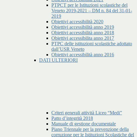
PTPCT per le Istituzioni scolastiche del
Veneto 2019-2021 – DM n. 84 del 31-01-
2019
Obiettivi accessibilità 2020
Obiettivi accessibilità anno 2019
Obiettivi accessibilità anno 2018
Obiettivi accessibilita anno 2017
PTPC delle istituzioni scolastiche adottato
dall’USR Veneto
Obiettivi accessibilità anno 2016
DATI ULTERIORI
Criteri generali attività Liceo “Medi”
Patto d’integrità 2018
Manuale di gestione documentale
Piano Triennale per la prevenzione della
corruzione per le Istituzioni Scolastiche del