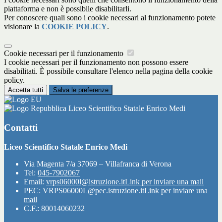
piattaforma e non è possibile disabilitarli.
Per conoscere quali sono i cookie necessari al funzionamento potete
visionare la
COOKIE POLICY
.
Cookie necessari per il funzionamento
I cookie necessari per il funzionamento non possono essere
disabilitati. È possibile consultare l'elenco nella pagina della cookie
policy.
Accetta tutti
Salva le preferenze
Liceo Scientifico Statale Enrico Medi
Contatti
Liceo Scientifico Statale Enrico Medi
Via Magenta 7/a 37069 – Villafranca di Verona
Tel:
045-7902067
Email:
vrps06000l@istruzione.it
Link per inviare una mail
PEC:
VRPS06000L@pec.istruzione.it
Link per inviare una
mail
C.F.: 80014060232