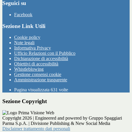
Seguici su
Facebook
Sezione Link Utili
Cookie policy
Note legali
Informativa Privacy
Ufficio Relazioni con il Pubblico
Dichiarazione di accessibilità
Obiettivi di accessibilità
Whistleblowing
Gestione consensi cookie
Amministrazione trasparente
Pagina visualizzata
631
volte
Sezione Copyright
Copyright 2026 | Engineered and powered by Gruppo Spaggiari
Parma S.p.A. | Divisione Publishing & New Social Media
Disclaimer trattamento dati personali