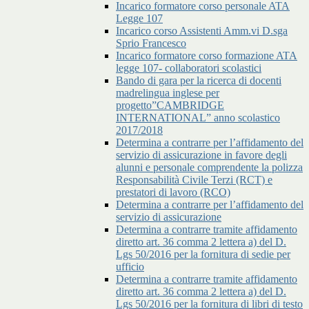
Incarico formatore corso personale ATA
Legge 107
Incarico corso Assistenti Amm.vi D.sga
Sprio Francesco
Incarico formatore corso formazione ATA
legge 107- collaboratori scolastici
Bando di gara per la ricerca di docenti
madrelingua inglese per
progetto”CAMBRIDGE
INTERNATIONAL” anno scolastico
2017/2018
Determina a contrarre per l’affidamento del
servizio di assicurazione in favore degli
alunni e personale comprendente la polizza
Responsabilità Civile Terzi (RCT) e
prestatori di lavoro (RCO)
Determina a contrarre per l’affidamento del
servizio di assicurazione
Determina a contrarre tramite affidamento
diretto art. 36 comma 2 lettera a) del D.
Lgs 50/2016 per la fornitura di sedie per
ufficio
Determina a contrarre tramite affidamento
diretto art. 36 comma 2 lettera a) del D.
Lgs 50/2016 per la fornitura di libri di testo