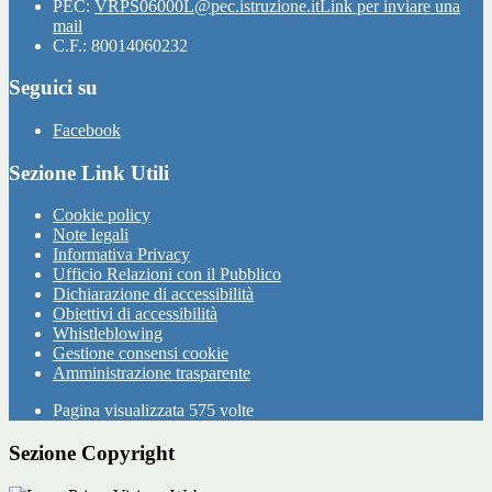
PEC:
VRPS06000L@pec.istruzione.it
Link per inviare una
mail
C.F.: 80014060232
Seguici su
Facebook
Sezione Link Utili
Cookie policy
Note legali
Informativa Privacy
Ufficio Relazioni con il Pubblico
Dichiarazione di accessibilità
Obiettivi di accessibilità
Whistleblowing
Gestione consensi cookie
Amministrazione trasparente
Pagina visualizzata
575
volte
Sezione Copyright