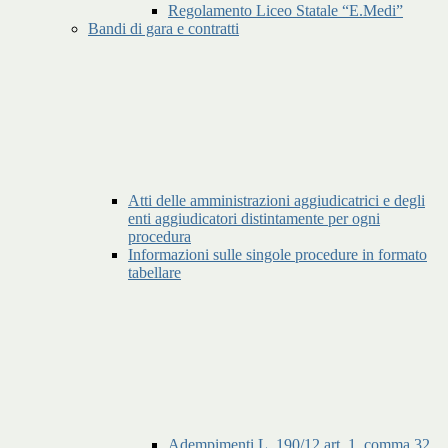
Regolamento Liceo Statale “E.Medi”
Bandi di gara e contratti
Atti delle amministrazioni aggiudicatrici e degli
enti aggiudicatori distintamente per ogni
procedura
Informazioni sulle singole procedure in formato
tabellare
Adempimenti L. 190/12 art. 1, comma 32