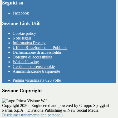
Seguici su
Facebook
Sezione Link Utili
Cookie policy
Note legali
Informativa Privacy
Ufficio Relazioni con il Pubblico
Dichiarazione di accessibilità
Obiettivi di accessibilità
Whistleblowing
Gestione consensi cookie
Amministrazione trasparente
Pagina visualizzata
620
volte
Sezione Copyright
Copyright 2026 | Engineered and powered by Gruppo Spaggiari
Parma S.p.A. | Divisione Publishing & New Social Media
Disclaimer trattamento dati personali