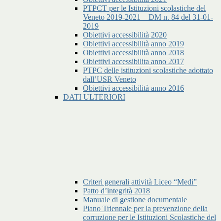
PTPCT per le Istituzioni scolastiche del
Veneto 2019-2021 – DM n. 84 del 31-01-
2019
Obiettivi accessibilità 2020
Obiettivi accessibilità anno 2019
Obiettivi accessibilità anno 2018
Obiettivi accessibilita anno 2017
PTPC delle istituzioni scolastiche adottato
dall’USR Veneto
Obiettivi accessibilità anno 2016
DATI ULTERIORI
Criteri generali attività Liceo “Medi”
Patto d’integrità 2018
Manuale di gestione documentale
Piano Triennale per la prevenzione della
corruzione per le Istituzioni Scolastiche del