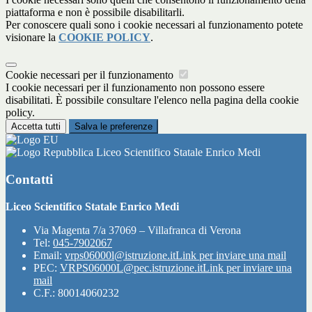
piattaforma e non è possibile disabilitarli.
Per conoscere quali sono i cookie necessari al funzionamento potete
visionare la
COOKIE POLICY
.
Cookie necessari per il funzionamento
I cookie necessari per il funzionamento non possono essere
disabilitati. È possibile consultare l'elenco nella pagina della cookie
policy.
Accetta tutti
Salva le preferenze
Liceo Scientifico Statale Enrico Medi
Contatti
Liceo Scientifico Statale Enrico Medi
Via Magenta 7/a 37069 – Villafranca di Verona
Tel:
045-7902067
Email:
vrps06000l@istruzione.it
Link per inviare una mail
PEC:
VRPS06000L@pec.istruzione.it
Link per inviare una
mail
C.F.: 80014060232