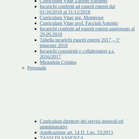
Curriculum Vitae Zaffuto Edoardo
Incarichi conferiti ad esperti esterni dal
01/10/2018 al 31/12/2018
Curriculum Vitae ing. Montresor
Curriculum Vitae prof. Faccioli Antonio
Incarichi conferiti ad esperti esterni aggiornato al
29.09.2018
Tabella incarichi esperti esterni 2017 – 1°
trimestre 2018
Incarichi consulenti e collaboratori a.s.
2016/2017
Mirandola Cristina
Personale
Curriculum direttore dei servizi generali ed
amministrativi
Applicazione art. 14 D. Lgs. 33/2013
TASSI DI ASSENZA