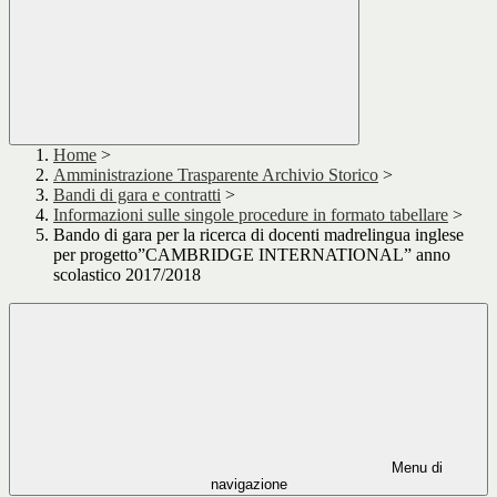
Home
>
Amministrazione Trasparente Archivio Storico
>
Bandi di gara e contratti
>
Informazioni sulle singole procedure in formato tabellare
>
Bando di gara per la ricerca di docenti madrelingua inglese
per progetto”CAMBRIDGE INTERNATIONAL” anno
scolastico 2017/2018
Menu di
navigazione