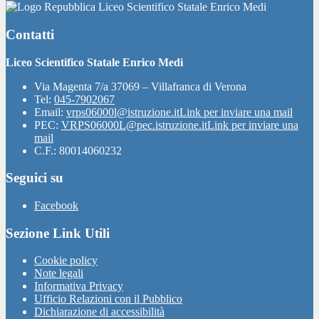
Liceo Scientifico Statale Enrico Medi
Contatti
Liceo Scientifico Statale Enrico Medi
Via Magenta 7/a 37069 – Villafranca di Verona
Tel:
045-7902067
Email:
vrps06000l@istruzione.it
Link per inviare una mail
PEC:
VRPS06000L@pec.istruzione.it
Link per inviare una
mail
C.F.: 80014060232
Seguici su
Facebook
Sezione Link Utili
Cookie policy
Note legali
Informativa Privacy
Ufficio Relazioni con il Pubblico
Dichiarazione di accessibilità