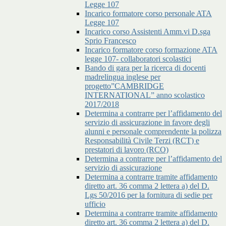
Legge 107
Incarico formatore corso personale ATA
Legge 107
Incarico corso Assistenti Amm.vi D.sga
Sprio Francesco
Incarico formatore corso formazione ATA
legge 107- collaboratori scolastici
Bando di gara per la ricerca di docenti
madrelingua inglese per
progetto”CAMBRIDGE
INTERNATIONAL” anno scolastico
2017/2018
Determina a contrarre per l’affidamento del
servizio di assicurazione in favore degli
alunni e personale comprendente la polizza
Responsabilità Civile Terzi (RCT) e
prestatori di lavoro (RCO)
Determina a contrarre per l’affidamento del
servizio di assicurazione
Determina a contrarre tramite affidamento
diretto art. 36 comma 2 lettera a) del D.
Lgs 50/2016 per la fornitura di sedie per
ufficio
Determina a contrarre tramite affidamento
diretto art. 36 comma 2 lettera a) del D.