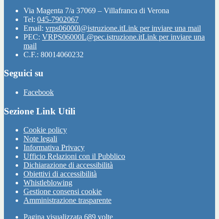
Via Magenta 7/a 37069 – Villafranca di Verona
Tel:
045-7902067
Email:
vrps06000l@istruzione.it
Link per inviare una mail
PEC:
VRPS06000L@pec.istruzione.it
Link per inviare una
mail
C.F.: 80014060232
Seguici su
Facebook
Sezione Link Utili
Cookie policy
Note legali
Informativa Privacy
Ufficio Relazioni con il Pubblico
Dichiarazione di accessibilità
Obiettivi di accessibilità
Whistleblowing
Gestione consensi cookie
Amministrazione trasparente
Pagina visualizzata
689
volte