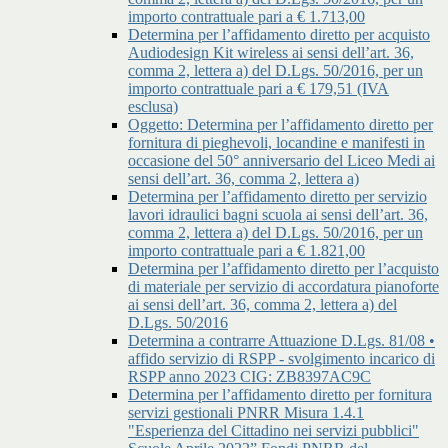
importo contrattuale pari a € 1.713,00
Determina per l’affidamento diretto per acquisto
Audiodesign Kit wireless ai sensi dell’art. 36,
comma 2, lettera a) del D.Lgs. 50/2016, per un
importo contrattuale pari a € 179,51 (IVA
esclusa)
Oggetto: Determina per l’affidamento diretto per
fornitura di pieghevoli, locandine e manifesti in
occasione del 50° anniversario del Liceo Medi ai
sensi dell’art. 36, comma 2, lettera a)
Determina per l’affidamento diretto per servizio
lavori idraulici bagni scuola ai sensi dell’art. 36,
comma 2, lettera a) del D.Lgs. 50/2016, per un
importo contrattuale pari a € 1.821,00
Determina per l’affidamento diretto per l’acquisto
di materiale per servizio di accordatura pianoforte
ai sensi dell’art. 36, comma 2, lettera a) del
D.Lgs. 50/2016
Determina a contrarre Attuazione D.Lgs. 81/08 •
affido servizio di RSPP - svolgimento incarico di
RSPP anno 2023 CIG: ZB8397AC9C
Determina per l’affidamento diretto per fornitura
servizi gestionali PNRR Misura 1.4.1
"Esperienza del Cittadino nei servizi pubblici"