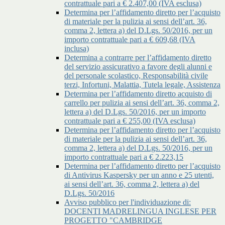
contrattuale pari a € 2.407,00 (IVA esclusa)
Determina per l’affidamento diretto per l’acquisto
di materiale per la pulizia ai sensi dell’art. 36,
comma 2, lettera a) del D.Lgs. 50/2016, per un
importo contrattuale pari a € 609,68 (IVA
inclusa)
Determina a contrarre per l’affidamento diretto
del servizio assicurativo a favore degli alunni e
del personale scolastico, Responsabilità civile
terzi, Infortuni, Malattia, Tutela legale, Assistenza
Determina per l’affidamento diretto acquisto di
carrello per pulizia ai sensi dell’art. 36, comma 2,
lettera a) del D.Lgs. 50/2016, per un importo
contrattuale pari a € 255,00 (IVA esclusa)
Determina per l’affidamento diretto per l’acquisto
di materiale per la pulizia ai sensi dell’art. 36,
comma 2, lettera a) del D.Lgs. 50/2016, per un
importo contrattuale pari a € 2.223,15
Determina per l’affidamento diretto per l’acquisto
di Antivirus Kaspersky per un anno e 25 utenti,
ai sensi dell’art. 36, comma 2, lettera a) del
D.Lgs. 50/2016
Avviso pubblico per l'individuazione di:
DOCENTI MADRELINGUA INGLESE PER
PROGETTO "CAMBRIDGE