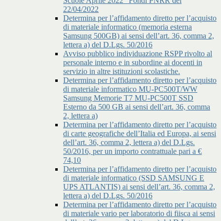
Scuole Aprile 2022” Fondi PNRR del
22/04/2022
Determina per l’affidamento diretto per l’acquisto
di materiale informatico (memoria esterna
Samsung 500GB) ai sensi dell’art. 36, comma 2,
lettera a) del D.Lgs. 50/2016
Avviso pubblico individuazione RSPP rivolto al
personale interno e in subordine ai docenti in
servizio in altre istituzioni scolastiche.
Determina per l’affidamento diretto per l’acquisto
di materiale informatico MU-PC500T/WW
Samsung Memorie T7 MU-PC500T SSD
Esterno da 500 GB ai sensi dell’art. 36, comma
2, lettera a)
Determina per l’affidamento diretto per l’acquisto
di carte geografiche dell’Italia ed Europa, ai sensi
dell’art. 36, comma 2, lettera a) del D.Lgs.
50/2016, per un importo contrattuale pari a €
74,10
Determina per l’affidamento diretto per l’acquisto
di materiale informatico (SSD SAMSUNG E
UPS ATLANTIS) ai sensi dell’art. 36, comma 2,
lettera a) del D.Lgs. 50/2016
Determina per l’affidamento diretto per l’acquisto
di materiale vario per laboratorio di fiisca ai sensi