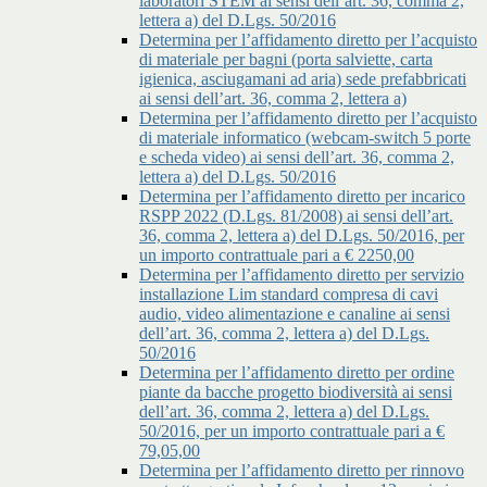
laboratori STEM ai sensi dell’art. 36, comma 2,
lettera a) del D.Lgs. 50/2016
Determina per l’affidamento diretto per l’acquisto
di materiale per bagni (porta salviette, carta
igienica, asciugamani ad aria) sede prefabbricati
ai sensi dell’art. 36, comma 2, lettera a)
Determina per l’affidamento diretto per l’acquisto
di materiale informatico (webcam-switch 5 porte
e scheda video) ai sensi dell’art. 36, comma 2,
lettera a) del D.Lgs. 50/2016
Determina per l’affidamento diretto per incarico
RSPP 2022 (D.Lgs. 81/2008) ai sensi dell’art.
36, comma 2, lettera a) del D.Lgs. 50/2016, per
un importo contrattuale pari a € 2250,00
Determina per l’affidamento diretto per servizio
installazione Lim standard compresa di cavi
audio, video alimentazione e canaline ai sensi
dell’art. 36, comma 2, lettera a) del D.Lgs.
50/2016
Determina per l’affidamento diretto per ordine
piante da bacche progetto biodiversità ai sensi
dell’art. 36, comma 2, lettera a) del D.Lgs.
50/2016, per un importo contrattuale pari a €
79,05,00
Determina per l’affidamento diretto per rinnovo