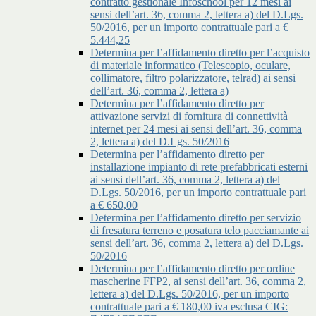
contratto gestionale Infoschool per 12 mesi ai
sensi dell’art. 36, comma 2, lettera a) del D.Lgs.
50/2016, per un importo contrattuale pari a €
5.444,25
Determina per l’affidamento diretto per l’acquisto
di materiale informatico (Telescopio, oculare,
collimatore, filtro polarizzatore, telrad) ai sensi
dell’art. 36, comma 2, lettera a)
Determina per l’affidamento diretto per
attivazione servizi di fornitura di connettività
internet per 24 mesi ai sensi dell’art. 36, comma
2, lettera a) del D.Lgs. 50/2016
Determina per l’affidamento diretto per
installazione impianto di rete prefabbricati esterni
ai sensi dell’art. 36, comma 2, lettera a) del
D.Lgs. 50/2016, per un importo contrattuale pari
a € 650,00
Determina per l’affidamento diretto per servizio
di fresatura terreno e posatura telo pacciamante ai
sensi dell’art. 36, comma 2, lettera a) del D.Lgs.
50/2016
Determina per l’affidamento diretto per ordine
mascherine FFP2, ai sensi dell’art. 36, comma 2,
lettera a) del D.Lgs. 50/2016, per un importo
contrattuale pari a € 180,00 iva esclusa CIG: