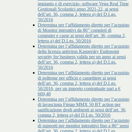
impianto e di esercizio- software Vega Real Time
Gestionali Scolastici anno 2021-22, ai sensi
dell’art. 36, comma 2, lettera a) del D.Lgs.
50/2016
Determina per l’affidamento diretto per l’acquisto
di Monitor interattivi da 86” completi di
computer e casse ai sensi dell’art. 36, comma 2,
lettera a) del D.Lgs. 50/2016
Determina per l’affidamento diretto per l’acquisto
della licenza antivirus Kaspersky Endepoint
security for business valida per un anno ai sensi
dell’art. 36, comma 2, lettera a) del D.Lgs.
50/2016
Determina per l’affidamento diretto per l’acquisto
di poltrone per ufficio e cassettiere ai sensi
dell’art. 36, comma 2, lettera a) del D.Lgs.
50/2016, per un importo contrattuale pari a €
669,48
Determina per l’affidamento diretto per l’acquisto
di lavasciuga Fimap MMX 50 BT action per
sanificazione degli ambienti ai sensi dell’art. 36,
comma 2, lettera a) del D.Lgs. 50/2016
Determina per l’affidamento diretto per l’acquisto
di supporti per monitor interattivi fino a 86” sensi
dell’art. 36, comma 2, lettera a) del D.Lgs.