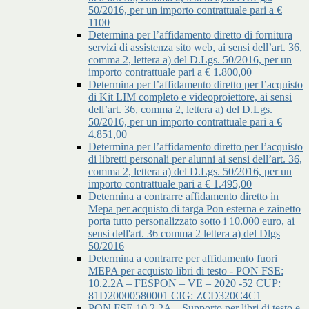
50/2016, per un importo contrattuale pari a €
1100
Determina per l’affidamento diretto di fornitura
servizi di assistenza sito web, ai sensi dell’art. 36,
comma 2, lettera a) del D.Lgs. 50/2016, per un
importo contrattuale pari a € 1.800,00
Determina per l’affidamento diretto per l’acquisto
di Kit LIM completo e videoproiettore, ai sensi
dell’art. 36, comma 2, lettera a) del D.Lgs.
50/2016, per un importo contrattuale pari a €
4.851,00
Determina per l’affidamento diretto per l’acquisto
di libretti personali per alunni ai sensi dell’art. 36,
comma 2, lettera a) del D.Lgs. 50/2016, per un
importo contrattuale pari a € 1.495,00
Determina a contrarre affidamento diretto in
Mepa per acquisto di targa Pon esterna e zainetto
porta tutto personalizzato sotto i 10.000 euro, ai
sensi dell'art. 36 comma 2 lettera a) del Dlgs
50/2016
Determina a contrarre per affidamento fuori
MEPA per acquisto libri di testo - PON FSE:
10.2.2A – FESPON – VE – 2020 -52 CUP:
81D20000580001 CIG: ZCD320C4C1
PON FSE 10.2.2A – Supporto per libri di testo e