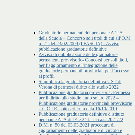
Graduatorie permanenti del personale A.T.A.
della Scuola – Concorso soli titoli di cui all’O.M.
n. 21 del 23/02/2009 (I FASCIA) - Avviso
pubblicazione graduatorie definitive
Avviso di pubblicazione delle graduatorie
permanenti provvisorie- Concorsi per soli titoli,
per l’aggiornamento e l’integrazione delle
graduatorie permanenti provinciali per l’accesso
ai profili
Si pubblica la graduatoria definitiva UST di
Verona di permessi diritto allo studio 2022
Pubblicazione graduatoria provvisoria: Permessi
per il diritto allo studio anno solare 2022 –
Pubblicazione graduatorie provinciali provvisorie
– C.C.I.R. sottoscritto in data 16/10/2019
Pubblicazione graduatorie definitive d'istituto
persoanle ATA di 1^ e 2^ fascia a.s. 2021/22
D.M. n. 50 del 03.03.2021 procedura di
aggiornamento delle graduatorie di circolo e