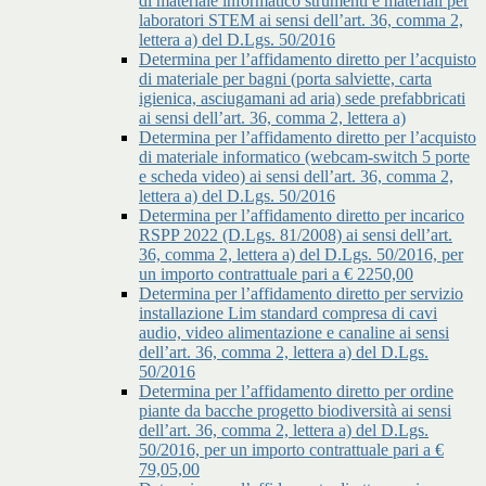
di materiale informatico strumenti e materiali per
laboratori STEM ai sensi dell’art. 36, comma 2,
lettera a) del D.Lgs. 50/2016
Determina per l’affidamento diretto per l’acquisto
di materiale per bagni (porta salviette, carta
igienica, asciugamani ad aria) sede prefabbricati
ai sensi dell’art. 36, comma 2, lettera a)
Determina per l’affidamento diretto per l’acquisto
di materiale informatico (webcam-switch 5 porte
e scheda video) ai sensi dell’art. 36, comma 2,
lettera a) del D.Lgs. 50/2016
Determina per l’affidamento diretto per incarico
RSPP 2022 (D.Lgs. 81/2008) ai sensi dell’art.
36, comma 2, lettera a) del D.Lgs. 50/2016, per
un importo contrattuale pari a € 2250,00
Determina per l’affidamento diretto per servizio
installazione Lim standard compresa di cavi
audio, video alimentazione e canaline ai sensi
dell’art. 36, comma 2, lettera a) del D.Lgs.
50/2016
Determina per l’affidamento diretto per ordine
piante da bacche progetto biodiversità ai sensi
dell’art. 36, comma 2, lettera a) del D.Lgs.
50/2016, per un importo contrattuale pari a €
79,05,00