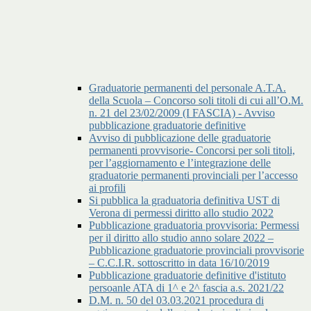
Graduatorie permanenti del personale A.T.A.
della Scuola – Concorso soli titoli di cui all’O.M.
n. 21 del 23/02/2009 (I FASCIA) - Avviso
pubblicazione graduatorie definitive
Avviso di pubblicazione delle graduatorie
permanenti provvisorie- Concorsi per soli titoli,
per l’aggiornamento e l’integrazione delle
graduatorie permanenti provinciali per l’accesso
ai profili
Si pubblica la graduatoria definitiva UST di
Verona di permessi diritto allo studio 2022
Pubblicazione graduatoria provvisoria: Permessi
per il diritto allo studio anno solare 2022 –
Pubblicazione graduatorie provinciali provvisorie
– C.C.I.R. sottoscritto in data 16/10/2019
Pubblicazione graduatorie definitive d'istituto
persoanle ATA di 1^ e 2^ fascia a.s. 2021/22
D.M. n. 50 del 03.03.2021 procedura di