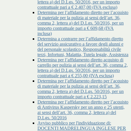
lettera a) del D.Lgs. 50/2016, per un importo
contrattuale pari a € 2.407,00 (IVA esclusa)
Determina per l’affidamento diretto per l’acquisto
di materiale per la pulizia ai sensi dell’art. 36,
comma 2, lettera a) del D.Lgs. 50/2016, per un
importo contrattuale pari a € 609,68 (IVA
inclusa)
Determina a contrarre per l’affidamento diretto
del servizio assicurativo a favore degli alunni e
del personale scolastico, Responsabilità civile
terzi, Infortuni, Malattia, Tutela legale, Assistenza
Determina per l’affidamento diretto acquisto di
carrello per pulizia ai sensi dell’art. 36, comma 2,
lettera a) del D.Lgs. 50/2016, per un importo
contrattuale pari a € 255,00 (IVA esclusa)
Determina per l’affidamento diretto per l’acquisto
di materiale per la pulizia ai sensi dell’art. 36,
comma 2, lettera a) del D.Lgs. 50/2016, per un
importo contrattuale pari a € 2.223,15
Determina per l’affidamento diretto per l’acquisto
di Antivirus Kaspersky per un anno e 25 utenti,
ai sensi dell’art. 36, comma 2, lettera a) del
D.Lgs. 50/2016
Avviso pubblico per l'individuazione di:
DOCENTI MADRELINGUA INGLESE PER