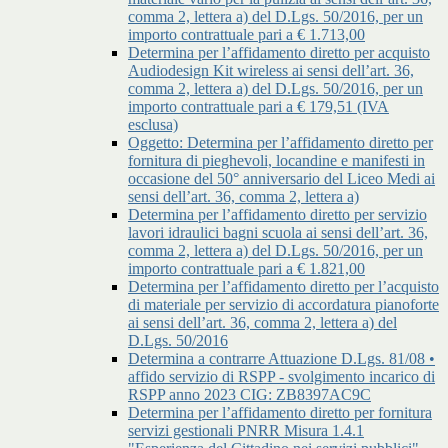
comma 2, lettera a) del D.Lgs. 50/2016, per un
importo contrattuale pari a € 1.713,00
Determina per l’affidamento diretto per acquisto
Audiodesign Kit wireless ai sensi dell’art. 36,
comma 2, lettera a) del D.Lgs. 50/2016, per un
importo contrattuale pari a € 179,51 (IVA
esclusa)
Oggetto: Determina per l’affidamento diretto per
fornitura di pieghevoli, locandine e manifesti in
occasione del 50° anniversario del Liceo Medi ai
sensi dell’art. 36, comma 2, lettera a)
Determina per l’affidamento diretto per servizio
lavori idraulici bagni scuola ai sensi dell’art. 36,
comma 2, lettera a) del D.Lgs. 50/2016, per un
importo contrattuale pari a € 1.821,00
Determina per l’affidamento diretto per l’acquisto
di materiale per servizio di accordatura pianoforte
ai sensi dell’art. 36, comma 2, lettera a) del
D.Lgs. 50/2016
Determina a contrarre Attuazione D.Lgs. 81/08 •
affido servizio di RSPP - svolgimento incarico di
RSPP anno 2023 CIG: ZB8397AC9C
Determina per l’affidamento diretto per fornitura
servizi gestionali PNRR Misura 1.4.1