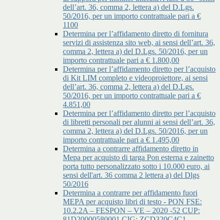
dell’art. 36, comma 2, lettera a) del D.Lgs.
50/2016, per un importo contrattuale pari a €
1100
Determina per l’affidamento diretto di fornitura
servizi di assistenza sito web, ai sensi dell’art. 36,
comma 2, lettera a) del D.Lgs. 50/2016, per un
importo contrattuale pari a € 1.800,00
Determina per l’affidamento diretto per l’acquisto
di Kit LIM completo e videoproiettore, ai sensi
dell’art. 36, comma 2, lettera a) del D.Lgs.
50/2016, per un importo contrattuale pari a €
4.851,00
Determina per l’affidamento diretto per l’acquisto
di libretti personali per alunni ai sensi dell’art. 36,
comma 2, lettera a) del D.Lgs. 50/2016, per un
importo contrattuale pari a € 1.495,00
Determina a contrarre affidamento diretto in
Mepa per acquisto di targa Pon esterna e zainetto
porta tutto personalizzato sotto i 10.000 euro, ai
sensi dell'art. 36 comma 2 lettera a) del Dlgs
50/2016
Determina a contrarre per affidamento fuori
MEPA per acquisto libri di testo - PON FSE:
10.2.2A – FESPON – VE – 2020 -52 CUP:
81D20000580001 CIG: ZCD320C4C1