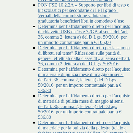
PON FSE 10.2.2A – Supporto per libri di testo e
kit scolastici per secondarie di I e II grado -
Verbali della commissione valutazione
graduatoria beneficiari libri in comodato d’uso
Determina per l’affidamento diretto per l’acquisto
di chiavette USB da 16 e 32GB ai sensi dell’art.
36, comma 2, lettera a) del D.Lgs. 50/2016, per
un importo contrattuale pari a € 105,00
Determina per l’affidamento diretto per la stampa
di libretti sul tema” Riflessioni sulla parità di
genere” effettuati dalla classe 4L, ai sensi dell’art.
36, comma 2, lettera a) del D.Lgs. 50/2016
Determina per l’affidamento diretto per l’acquisto
di materiale di pulizia mese di maggio ai sensi
dell’art. 36, comma 2, lettera a) del D.Lgs.
50/2016, per un importo contrattuale pari a €
536,80
Determina per l’affidamento diretto per l’acquisto
di materiale di pulizia mese di maggio ai sensi
dell’art. 36, comma 2, lettera a) del D.Lgs.
50/2016, per un importo contrattuale pari a €
536,80
Determina per l’affidamento diretto per l’acquisto
di materiale per la pulizia della palestra (telaio a