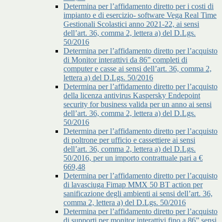
Determina per l’affidamento diretto per i costi di
impianto e di esercizio- software Vega Real Time
Gestionali Scolastici anno 2021-22, ai sensi
dell’art. 36, comma 2, lettera a) del D.Lgs.
50/2016
Determina per l’affidamento diretto per l’acquisto
di Monitor interattivi da 86” completi di
computer e casse ai sensi dell’art. 36, comma 2,
lettera a) del D.Lgs. 50/2016
Determina per l’affidamento diretto per l’acquisto
della licenza antivirus Kaspersky Endepoint
security for business valida per un anno ai sensi
dell’art. 36, comma 2, lettera a) del D.Lgs.
50/2016
Determina per l’affidamento diretto per l’acquisto
di poltrone per ufficio e cassettiere ai sensi
dell’art. 36, comma 2, lettera a) del D.Lgs.
50/2016, per un importo contrattuale pari a €
669,48
Determina per l’affidamento diretto per l’acquisto
di lavasciuga Fimap MMX 50 BT action per
sanificazione degli ambienti ai sensi dell’art. 36,
comma 2, lettera a) del D.Lgs. 50/2016
Determina per l’affidamento diretto per l’acquisto
di supporti per monitor interattivi fino a 86” sensi