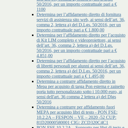
50/2016, per un importo contrattuale pari a €
1100
Determina per l’affidamento diretto di fornitura
servizi di assistenza sito web, ai sensi dell’art. 36,
comma 2, lettera a) del D.Lgs. 50/2016, per un
importo contrattuale pari a € 1.800,00
Determina per l’affidamento diretto per l’acquisto
di Kit LIM completo e videoproiettore, ai sensi
dell’art. 36, comma 2, lettera a) del D.Lgs.
50/2016, per un importo contrattuale pari a €
4.851,00
Determina per l’affidamento diretto per l’acquisto
di libretti personali per alunni ai sensi dell’art. 36,
comma 2, lettera a) del D.Lgs. 50/2016, per un
importo contrattuale pari a € 1.495,00
Determina a contrarre affidamento diretto in
Mepa per acquisto di targa Pon esterna e zainetto
porta tutto personalizzato sotto i 10.000 euro, ai
sensi dell'art. 36 comma 2 lettera a) del Dlgs
50/2016
Determina a contrarre per affidamento fuori
MEPA per acquisto libri di testo - PON FSE:
10.2.2A – FESPON – VE – 2020 -52 CUP:
81D20000580001 CIG: ZCD320C4C1
PON FSE 10.2.2A – Supporto per libri di testo e