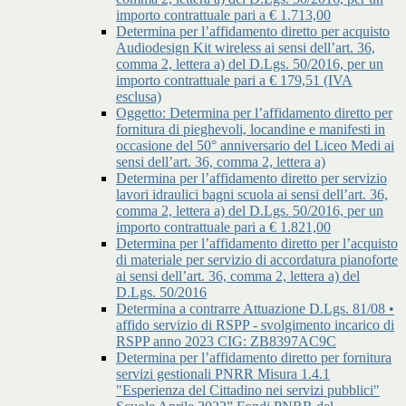
importo contrattuale pari a € 1.713,00
Determina per l’affidamento diretto per acquisto
Audiodesign Kit wireless ai sensi dell’art. 36,
comma 2, lettera a) del D.Lgs. 50/2016, per un
importo contrattuale pari a € 179,51 (IVA
esclusa)
Oggetto: Determina per l’affidamento diretto per
fornitura di pieghevoli, locandine e manifesti in
occasione del 50° anniversario del Liceo Medi ai
sensi dell’art. 36, comma 2, lettera a)
Determina per l’affidamento diretto per servizio
lavori idraulici bagni scuola ai sensi dell’art. 36,
comma 2, lettera a) del D.Lgs. 50/2016, per un
importo contrattuale pari a € 1.821,00
Determina per l’affidamento diretto per l’acquisto
di materiale per servizio di accordatura pianoforte
ai sensi dell’art. 36, comma 2, lettera a) del
D.Lgs. 50/2016
Determina a contrarre Attuazione D.Lgs. 81/08 •
affido servizio di RSPP - svolgimento incarico di
RSPP anno 2023 CIG: ZB8397AC9C
Determina per l’affidamento diretto per fornitura
servizi gestionali PNRR Misura 1.4.1
"Esperienza del Cittadino nei servizi pubblici"