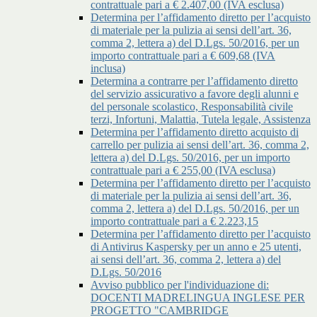
contrattuale pari a € 2.407,00 (IVA esclusa)
Determina per l’affidamento diretto per l’acquisto
di materiale per la pulizia ai sensi dell’art. 36,
comma 2, lettera a) del D.Lgs. 50/2016, per un
importo contrattuale pari a € 609,68 (IVA
inclusa)
Determina a contrarre per l’affidamento diretto
del servizio assicurativo a favore degli alunni e
del personale scolastico, Responsabilità civile
terzi, Infortuni, Malattia, Tutela legale, Assistenza
Determina per l’affidamento diretto acquisto di
carrello per pulizia ai sensi dell’art. 36, comma 2,
lettera a) del D.Lgs. 50/2016, per un importo
contrattuale pari a € 255,00 (IVA esclusa)
Determina per l’affidamento diretto per l’acquisto
di materiale per la pulizia ai sensi dell’art. 36,
comma 2, lettera a) del D.Lgs. 50/2016, per un
importo contrattuale pari a € 2.223,15
Determina per l’affidamento diretto per l’acquisto
di Antivirus Kaspersky per un anno e 25 utenti,
ai sensi dell’art. 36, comma 2, lettera a) del
D.Lgs. 50/2016
Avviso pubblico per l'individuazione di:
DOCENTI MADRELINGUA INGLESE PER
PROGETTO "CAMBRIDGE