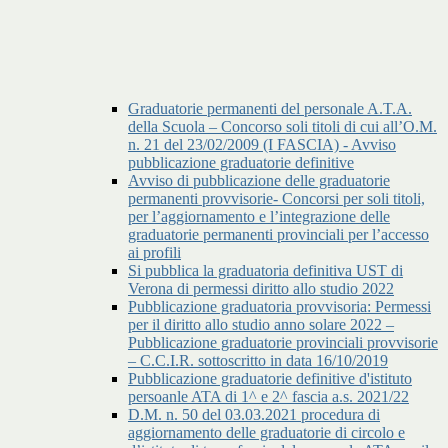
Graduatorie permanenti del personale A.T.A.
della Scuola – Concorso soli titoli di cui all’O.M.
n. 21 del 23/02/2009 (I FASCIA) - Avviso
pubblicazione graduatorie definitive
Avviso di pubblicazione delle graduatorie
permanenti provvisorie- Concorsi per soli titoli,
per l’aggiornamento e l’integrazione delle
graduatorie permanenti provinciali per l’accesso
ai profili
Si pubblica la graduatoria definitiva UST di
Verona di permessi diritto allo studio 2022
Pubblicazione graduatoria provvisoria: Permessi
per il diritto allo studio anno solare 2022 –
Pubblicazione graduatorie provinciali provvisorie
– C.C.I.R. sottoscritto in data 16/10/2019
Pubblicazione graduatorie definitive d'istituto
persoanle ATA di 1^ e 2^ fascia a.s. 2021/22
D.M. n. 50 del 03.03.2021 procedura di
aggiornamento delle graduatorie di circolo e