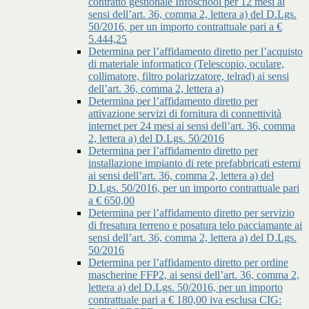
contratto gestionale Infoschool per 12 mesi ai
sensi dell’art. 36, comma 2, lettera a) del D.Lgs.
50/2016, per un importo contrattuale pari a €
5.444,25
Determina per l’affidamento diretto per l’acquisto
di materiale informatico (Telescopio, oculare,
collimatore, filtro polarizzatore, telrad) ai sensi
dell’art. 36, comma 2, lettera a)
Determina per l’affidamento diretto per
attivazione servizi di fornitura di connettività
internet per 24 mesi ai sensi dell’art. 36, comma
2, lettera a) del D.Lgs. 50/2016
Determina per l’affidamento diretto per
installazione impianto di rete prefabbricati esterni
ai sensi dell’art. 36, comma 2, lettera a) del
D.Lgs. 50/2016, per un importo contrattuale pari
a € 650,00
Determina per l’affidamento diretto per servizio
di fresatura terreno e posatura telo pacciamante ai
sensi dell’art. 36, comma 2, lettera a) del D.Lgs.
50/2016
Determina per l’affidamento diretto per ordine
mascherine FFP2, ai sensi dell’art. 36, comma 2,
lettera a) del D.Lgs. 50/2016, per un importo
contrattuale pari a € 180,00 iva esclusa CIG: