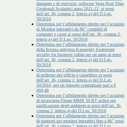
impianto e di esercizio- software Vega Real Time
Gestionali Scolastici anno 2021-22, ai sensi
dell’art. 36, comma 2, lettera a) del D.Lgs.
50/2016
Determina per l’affidamento diretto per l’acquisto
di Monitor interattivi da 86” completi di
computer e casse ai sensi dell’art. 36, comma 2,
lettera a) del D.Lgs. 50/2016
Determina per l’affidamento diretto per l’acquisto
della licenza antivirus Kaspersky Endepoint
security for business valida per un anno ai sensi
dell’art. 36, comma 2, lettera a) del D.Lgs.
50/2016
Determina per l’affidamento diretto per l’acquisto
di poltrone per ufficio e cassettiere ai sensi
dell’art. 36, comma 2, lettera a) del D.Lgs.
50/2016, per un importo contrattuale pari a €
669,48
Determina per l’affidamento diretto per l’acquisto
di lavasciuga Fimap MMX 50 BT action per
sanificazione degli ambienti ai sensi dell’art. 36,
comma 2, lettera a) del D.Lgs. 50/2016
Determina per l’affidamento diretto per l’acquisto
di supporti per monitor interattivi fino a 86” sensi
dell’art. 36, comma 2, lettera a) del D.Lgs.