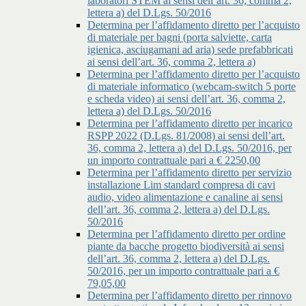
laboratori STEM ai sensi dell’art. 36, comma 2,
lettera a) del D.Lgs. 50/2016
Determina per l’affidamento diretto per l’acquisto
di materiale per bagni (porta salviette, carta
igienica, asciugamani ad aria) sede prefabbricati
ai sensi dell’art. 36, comma 2, lettera a)
Determina per l’affidamento diretto per l’acquisto
di materiale informatico (webcam-switch 5 porte
e scheda video) ai sensi dell’art. 36, comma 2,
lettera a) del D.Lgs. 50/2016
Determina per l’affidamento diretto per incarico
RSPP 2022 (D.Lgs. 81/2008) ai sensi dell’art.
36, comma 2, lettera a) del D.Lgs. 50/2016, per
un importo contrattuale pari a € 2250,00
Determina per l’affidamento diretto per servizio
installazione Lim standard compresa di cavi
audio, video alimentazione e canaline ai sensi
dell’art. 36, comma 2, lettera a) del D.Lgs.
50/2016
Determina per l’affidamento diretto per ordine
piante da bacche progetto biodiversità ai sensi
dell’art. 36, comma 2, lettera a) del D.Lgs.
50/2016, per un importo contrattuale pari a €
79,05,00
Determina per l’affidamento diretto per rinnovo