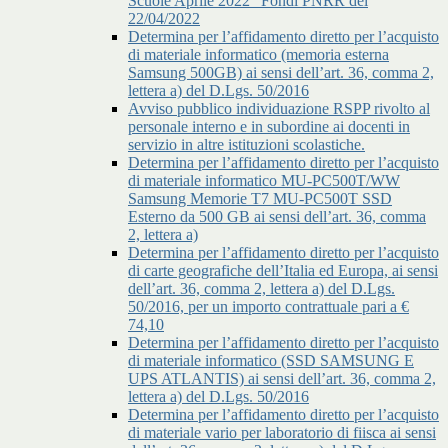
Scuole Aprile 2022” Fondi PNRR del
22/04/2022
Determina per l’affidamento diretto per l’acquisto
di materiale informatico (memoria esterna
Samsung 500GB) ai sensi dell’art. 36, comma 2,
lettera a) del D.Lgs. 50/2016
Avviso pubblico individuazione RSPP rivolto al
personale interno e in subordine ai docenti in
servizio in altre istituzioni scolastiche.
Determina per l’affidamento diretto per l’acquisto
di materiale informatico MU-PC500T/WW
Samsung Memorie T7 MU-PC500T SSD
Esterno da 500 GB ai sensi dell’art. 36, comma
2, lettera a)
Determina per l’affidamento diretto per l’acquisto
di carte geografiche dell’Italia ed Europa, ai sensi
dell’art. 36, comma 2, lettera a) del D.Lgs.
50/2016, per un importo contrattuale pari a €
74,10
Determina per l’affidamento diretto per l’acquisto
di materiale informatico (SSD SAMSUNG E
UPS ATLANTIS) ai sensi dell’art. 36, comma 2,
lettera a) del D.Lgs. 50/2016
Determina per l’affidamento diretto per l’acquisto
di materiale vario per laboratorio di fiisca ai sensi