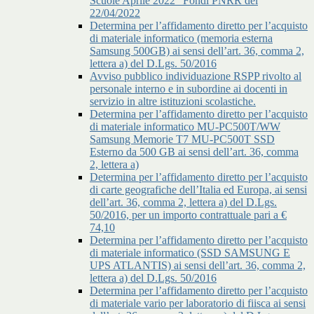
Scuole Aprile 2022” Fondi PNRR del
22/04/2022
Determina per l’affidamento diretto per l’acquisto
di materiale informatico (memoria esterna
Samsung 500GB) ai sensi dell’art. 36, comma 2,
lettera a) del D.Lgs. 50/2016
Avviso pubblico individuazione RSPP rivolto al
personale interno e in subordine ai docenti in
servizio in altre istituzioni scolastiche.
Determina per l’affidamento diretto per l’acquisto
di materiale informatico MU-PC500T/WW
Samsung Memorie T7 MU-PC500T SSD
Esterno da 500 GB ai sensi dell’art. 36, comma
2, lettera a)
Determina per l’affidamento diretto per l’acquisto
di carte geografiche dell’Italia ed Europa, ai sensi
dell’art. 36, comma 2, lettera a) del D.Lgs.
50/2016, per un importo contrattuale pari a €
74,10
Determina per l’affidamento diretto per l’acquisto
di materiale informatico (SSD SAMSUNG E
UPS ATLANTIS) ai sensi dell’art. 36, comma 2,
lettera a) del D.Lgs. 50/2016
Determina per l’affidamento diretto per l’acquisto
di materiale vario per laboratorio di fiisca ai sensi