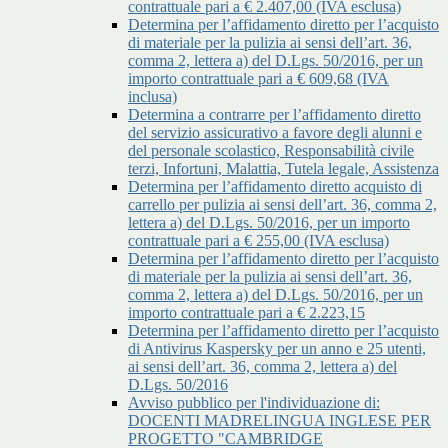
contrattuale pari a € 2.407,00 (IVA esclusa)
Determina per l’affidamento diretto per l’acquisto
di materiale per la pulizia ai sensi dell’art. 36,
comma 2, lettera a) del D.Lgs. 50/2016, per un
importo contrattuale pari a € 609,68 (IVA
inclusa)
Determina a contrarre per l’affidamento diretto
del servizio assicurativo a favore degli alunni e
del personale scolastico, Responsabilità civile
terzi, Infortuni, Malattia, Tutela legale, Assistenza
Determina per l’affidamento diretto acquisto di
carrello per pulizia ai sensi dell’art. 36, comma 2,
lettera a) del D.Lgs. 50/2016, per un importo
contrattuale pari a € 255,00 (IVA esclusa)
Determina per l’affidamento diretto per l’acquisto
di materiale per la pulizia ai sensi dell’art. 36,
comma 2, lettera a) del D.Lgs. 50/2016, per un
importo contrattuale pari a € 2.223,15
Determina per l’affidamento diretto per l’acquisto
di Antivirus Kaspersky per un anno e 25 utenti,
ai sensi dell’art. 36, comma 2, lettera a) del
D.Lgs. 50/2016
Avviso pubblico per l'individuazione di:
DOCENTI MADRELINGUA INGLESE PER
PROGETTO "CAMBRIDGE