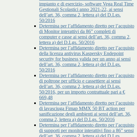
impianto e di esercizio- software Vega Real Time
Gestionali Scolastici anno 2021-22, ai sensi
dell’art. 36, comma 2, lettera a) del D.Lgs.
50/2016
Determina per l’affidamento diretto per l’acquisto
di Monitor interattivi da 86” completi di
computer e casse ai sensi dell’art. 36, comma 2,
lettera a) del D.Lgs. 50/2016
Determina per l’affidamento diretto per l’acquisto
della licenza antivirus Kaspersky Endepoint
security for business valida per un anno ai sensi
dell’art. 36, comma 2, lettera a) del D.Lgs.
50/2016
Determina per l’affidamento diretto per l’acquisto
di poltrone per ufficio e cassettiere ai sensi
dell’art. 36, comma 2, lettera a) del D.Lgs.
50/2016, per un importo contrattuale pari a €
669,48
Determina per l’affidamento diretto per l’acquisto
di lavasciuga Fimap MMX 50 BT action per
sanificazione degli ambienti ai sensi dell’art. 36,
comma 2, lettera a) del D.Lgs. 50/2016
Determina per l’affidamento diretto per l’acquisto
di supporti per monitor interattivi fino a 86” sensi
dell’art. 36, comma 2, lettera a) del D.Lgs.