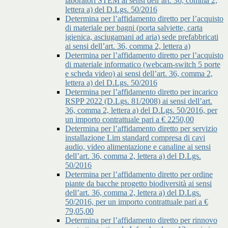
laboratori STEM ai sensi dell’art. 36, comma 2,
lettera a) del D.Lgs. 50/2016
Determina per l’affidamento diretto per l’acquisto
di materiale per bagni (porta salviette, carta
igienica, asciugamani ad aria) sede prefabbricati
ai sensi dell’art. 36, comma 2, lettera a)
Determina per l’affidamento diretto per l’acquisto
di materiale informatico (webcam-switch 5 porte
e scheda video) ai sensi dell’art. 36, comma 2,
lettera a) del D.Lgs. 50/2016
Determina per l’affidamento diretto per incarico
RSPP 2022 (D.Lgs. 81/2008) ai sensi dell’art.
36, comma 2, lettera a) del D.Lgs. 50/2016, per
un importo contrattuale pari a € 2250,00
Determina per l’affidamento diretto per servizio
installazione Lim standard compresa di cavi
audio, video alimentazione e canaline ai sensi
dell’art. 36, comma 2, lettera a) del D.Lgs.
50/2016
Determina per l’affidamento diretto per ordine
piante da bacche progetto biodiversità ai sensi
dell’art. 36, comma 2, lettera a) del D.Lgs.
50/2016, per un importo contrattuale pari a €
79,05,00
Determina per l’affidamento diretto per rinnovo