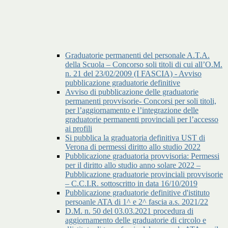
Graduatorie permanenti del personale A.T.A.
della Scuola – Concorso soli titoli di cui all’O.M.
n. 21 del 23/02/2009 (I FASCIA) - Avviso
pubblicazione graduatorie definitive
Avviso di pubblicazione delle graduatorie
permanenti provvisorie- Concorsi per soli titoli,
per l’aggiornamento e l’integrazione delle
graduatorie permanenti provinciali per l’accesso
ai profili
Si pubblica la graduatoria definitiva UST di
Verona di permessi diritto allo studio 2022
Pubblicazione graduatoria provvisoria: Permessi
per il diritto allo studio anno solare 2022 –
Pubblicazione graduatorie provinciali provvisorie
– C.C.I.R. sottoscritto in data 16/10/2019
Pubblicazione graduatorie definitive d'istituto
persoanle ATA di 1^ e 2^ fascia a.s. 2021/22
D.M. n. 50 del 03.03.2021 procedura di
aggiornamento delle graduatorie di circolo e