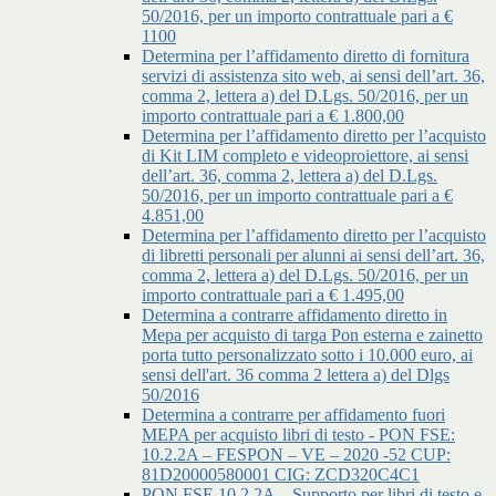
50/2016, per un importo contrattuale pari a €
1100
Determina per l’affidamento diretto di fornitura
servizi di assistenza sito web, ai sensi dell’art. 36,
comma 2, lettera a) del D.Lgs. 50/2016, per un
importo contrattuale pari a € 1.800,00
Determina per l’affidamento diretto per l’acquisto
di Kit LIM completo e videoproiettore, ai sensi
dell’art. 36, comma 2, lettera a) del D.Lgs.
50/2016, per un importo contrattuale pari a €
4.851,00
Determina per l’affidamento diretto per l’acquisto
di libretti personali per alunni ai sensi dell’art. 36,
comma 2, lettera a) del D.Lgs. 50/2016, per un
importo contrattuale pari a € 1.495,00
Determina a contrarre affidamento diretto in
Mepa per acquisto di targa Pon esterna e zainetto
porta tutto personalizzato sotto i 10.000 euro, ai
sensi dell'art. 36 comma 2 lettera a) del Dlgs
50/2016
Determina a contrarre per affidamento fuori
MEPA per acquisto libri di testo - PON FSE:
10.2.2A – FESPON – VE – 2020 -52 CUP:
81D20000580001 CIG: ZCD320C4C1
PON FSE 10.2.2A – Supporto per libri di testo e