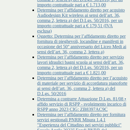
importo contrattuale pari a € 1.713,00
Determina per l’affidamento diretto per acquisto
Audiodesign Kit wireless ai sensi dell’art. 36,
comma 2, lettera a) del D.Lgs. 50/2016, per un
importo contrattuale pari a € 179,51 (IVA
esclusa)
Oggetto: Determina per l’affidamento diretto per
fornitura di pieghevoli, locandine e manifesti in
occasione del 50° anniversario del Liceo Medi ai
sensi dell’art. 36, comma 2, lettera a)
Determina per l’affidamento diretto per servizio
lavori idraulici bagni scuola ai sensi dell’art. 36,
comma 2, lettera a) del D.Lgs. 50/2016, per un
importo contrattuale pari a € 1.821,00
Determina per l’affidamento diretto per l’acquisto
di materiale per servizio di accordatura pianoforte
ai sensi dell’art. 36, comma 2, lettera a) del
D.Lgs. 50/2016
Determina a contrarre Attuazione D.Lgs. 81/08 •
affido servizio di RSPP - svolgimento incarico di
RSPP anno 2023 CIG: ZB8397AC9C
Determina per l’affidamento diretto per fornitura
servizi gestionali PNRR Misura 1.4.1
"Esperienza del Cittadino nei servizi pubblici"