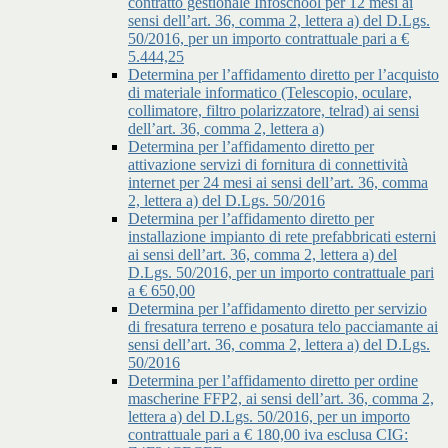
contratto gestionale Infoschool per 12 mesi ai
sensi dell’art. 36, comma 2, lettera a) del D.Lgs.
50/2016, per un importo contrattuale pari a €
5.444,25
Determina per l’affidamento diretto per l’acquisto
di materiale informatico (Telescopio, oculare,
collimatore, filtro polarizzatore, telrad) ai sensi
dell’art. 36, comma 2, lettera a)
Determina per l’affidamento diretto per
attivazione servizi di fornitura di connettività
internet per 24 mesi ai sensi dell’art. 36, comma
2, lettera a) del D.Lgs. 50/2016
Determina per l’affidamento diretto per
installazione impianto di rete prefabbricati esterni
ai sensi dell’art. 36, comma 2, lettera a) del
D.Lgs. 50/2016, per un importo contrattuale pari
a € 650,00
Determina per l’affidamento diretto per servizio
di fresatura terreno e posatura telo pacciamante ai
sensi dell’art. 36, comma 2, lettera a) del D.Lgs.
50/2016
Determina per l’affidamento diretto per ordine
mascherine FFP2, ai sensi dell’art. 36, comma 2,
lettera a) del D.Lgs. 50/2016, per un importo
contrattuale pari a € 180,00 iva esclusa CIG: