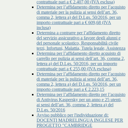
contrattuale pari a € 2.407,00 (IVA esclusa)
Determina per l’affidamento diretto per l’acquisto
di materiale per la pulizia ai sensi dell’art. 36,
comma 2, lettera a) del D.Lgs. 50/2016, per un
importo contrattuale pari a € 609,68 (IVA
inclusa)
Determina a contrarre per l’affidamento diretto
del servizio assicurativo a favore degli alunni e
del personale scolastico, Responsabilità civile
terzi, Infortuni, Malattia, Tutela legale, Assistenza
Determina per l’affidamento diretto acquisto di
carrello per pulizia ai sensi dell’art. 36, comma 2,
lettera a) del D.Lgs. 50/2016, per un importo
contrattuale pari a € 255,00 (IVA esclusa)
Determina per l’affidamento diretto per l’acquisto
di materiale per la pulizia ai sensi dell’art. 36,
comma 2, lettera a) del D.Lgs. 50/2016, per un
importo contrattuale pari a € 2.223,15
Determina per l’affidamento diretto per l’acquisto
di Antivirus Kaspersky per un anno e 25 utenti,
ai sensi dell’art. 36, comma 2, lettera a) del
D.Lgs. 50/2016
Avviso pubblico per l'individuazione di:
DOCENTI MADRELINGUA INGLESE PER
PROGETTO "CAMBRIDGE