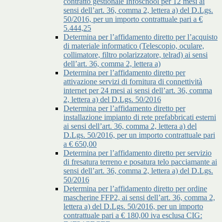
contratto gestionale Infoschool per 12 mesi ai
sensi dell’art. 36, comma 2, lettera a) del D.Lgs.
50/2016, per un importo contrattuale pari a €
5.444,25
Determina per l’affidamento diretto per l’acquisto
di materiale informatico (Telescopio, oculare,
collimatore, filtro polarizzatore, telrad) ai sensi
dell’art. 36, comma 2, lettera a)
Determina per l’affidamento diretto per
attivazione servizi di fornitura di connettività
internet per 24 mesi ai sensi dell’art. 36, comma
2, lettera a) del D.Lgs. 50/2016
Determina per l’affidamento diretto per
installazione impianto di rete prefabbricati esterni
ai sensi dell’art. 36, comma 2, lettera a) del
D.Lgs. 50/2016, per un importo contrattuale pari
a € 650,00
Determina per l’affidamento diretto per servizio
di fresatura terreno e posatura telo pacciamante ai
sensi dell’art. 36, comma 2, lettera a) del D.Lgs.
50/2016
Determina per l’affidamento diretto per ordine
mascherine FFP2, ai sensi dell’art. 36, comma 2,
lettera a) del D.Lgs. 50/2016, per un importo
contrattuale pari a € 180,00 iva esclusa CIG: