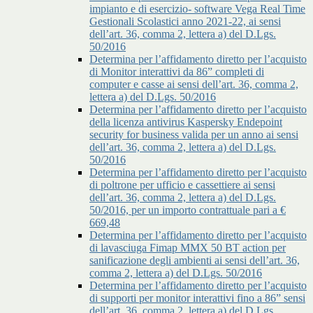
impianto e di esercizio- software Vega Real Time
Gestionali Scolastici anno 2021-22, ai sensi
dell’art. 36, comma 2, lettera a) del D.Lgs.
50/2016
Determina per l’affidamento diretto per l’acquisto
di Monitor interattivi da 86” completi di
computer e casse ai sensi dell’art. 36, comma 2,
lettera a) del D.Lgs. 50/2016
Determina per l’affidamento diretto per l’acquisto
della licenza antivirus Kaspersky Endepoint
security for business valida per un anno ai sensi
dell’art. 36, comma 2, lettera a) del D.Lgs.
50/2016
Determina per l’affidamento diretto per l’acquisto
di poltrone per ufficio e cassettiere ai sensi
dell’art. 36, comma 2, lettera a) del D.Lgs.
50/2016, per un importo contrattuale pari a €
669,48
Determina per l’affidamento diretto per l’acquisto
di lavasciuga Fimap MMX 50 BT action per
sanificazione degli ambienti ai sensi dell’art. 36,
comma 2, lettera a) del D.Lgs. 50/2016
Determina per l’affidamento diretto per l’acquisto
di supporti per monitor interattivi fino a 86” sensi
dell’art. 36, comma 2, lettera a) del D.Lgs.