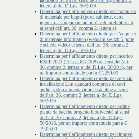
laboratori STEM ai sensi dell’art. 36, comma 2,
lettera a) del D.Lgs. 50/2016
Determina per l’affidamento diretto per l’acquisto
di materiale per bagni (porta salviette, carta
igienica, asciugamani ad aria) sede prefabbricati
ai sensi dell’art. 36, comma 2, lettera a)
Determina per l’affidamento diretto per l’acquisto
di materiale informatico (webcam-switch 5 porte
e scheda video) ai sensi dell’art. 36, comma 2,
lettera a) del D.Lgs. 50/2016
Determina per l’affidamento diretto per incarico
RSPP 2022 (D.Lgs. 81/2008) ai sensi dell’art.
36, comma 2, lettera a) del D.Lgs. 50/2016, per
un importo contrattuale pari a € 2250,00
Determina per l’affidamento diretto per servizio
installazione Lim standard compresa di cavi
audio, video alimentazione e canaline ai sensi
dell’art. 36, comma 2, lettera a) del D.Lgs.
50/2016
Determina per l’affidamento diretto per ordine
piante da bacche progetto biodiversità ai sensi
dell’art. 36, comma 2, lettera a) del D.Lgs.
50/2016, per un importo contrattuale pari a €
79,05,00
Determina per l’affidamento diretto per rinnovo