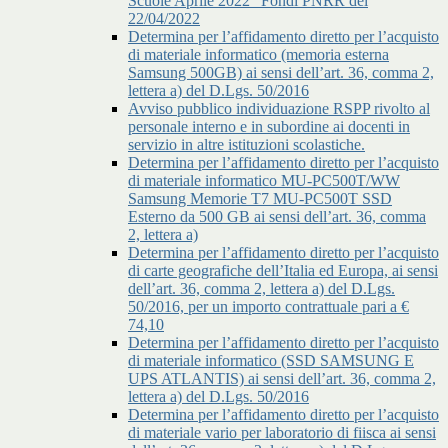
Scuole Aprile 2022” Fondi PNRR del
22/04/2022
Determina per l’affidamento diretto per l’acquisto
di materiale informatico (memoria esterna
Samsung 500GB) ai sensi dell’art. 36, comma 2,
lettera a) del D.Lgs. 50/2016
Avviso pubblico individuazione RSPP rivolto al
personale interno e in subordine ai docenti in
servizio in altre istituzioni scolastiche.
Determina per l’affidamento diretto per l’acquisto
di materiale informatico MU-PC500T/WW
Samsung Memorie T7 MU-PC500T SSD
Esterno da 500 GB ai sensi dell’art. 36, comma
2, lettera a)
Determina per l’affidamento diretto per l’acquisto
di carte geografiche dell’Italia ed Europa, ai sensi
dell’art. 36, comma 2, lettera a) del D.Lgs.
50/2016, per un importo contrattuale pari a €
74,10
Determina per l’affidamento diretto per l’acquisto
di materiale informatico (SSD SAMSUNG E
UPS ATLANTIS) ai sensi dell’art. 36, comma 2,
lettera a) del D.Lgs. 50/2016
Determina per l’affidamento diretto per l’acquisto
di materiale vario per laboratorio di fiisca ai sensi