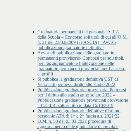
Graduatorie permanenti del personale A.T.A.
della Scuola – Concorso soli titoli di cui all’O.M.
n. 21 del 23/02/2009 (I FASCIA) - Avviso
pubblicazione graduatorie definitive
Avviso di pubblicazione delle graduatorie
permanenti provvisorie- Concorsi per soli titoli,
per l’aggiornamento e l’integrazione delle
graduatorie permanenti provinciali per l’accesso
ai profili
Si pubblica la graduatoria definitiva UST di
Verona di permessi diritto allo studio 2022
Pubblicazione graduatoria provvisoria: Permessi
per il diritto allo studio anno solare 2022 –
Pubblicazione graduatorie provinciali provvisorie
– C.C.I.R. sottoscritto in data 16/10/2019
Pubblicazione graduatorie definitive d'istituto
persoanle ATA di 1^ e 2^ fascia a.s. 2021/22
D.M. n. 50 del 03.03.2021 procedura di
aggiornamento delle graduatorie di circolo e