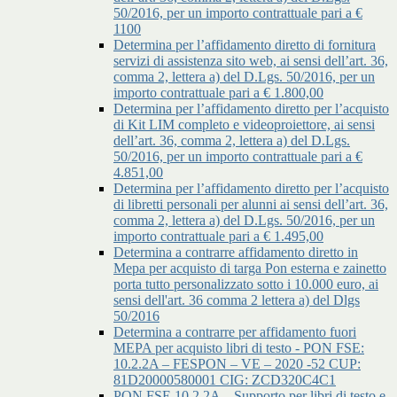
50/2016, per un importo contrattuale pari a €
1100
Determina per l’affidamento diretto di fornitura
servizi di assistenza sito web, ai sensi dell’art. 36,
comma 2, lettera a) del D.Lgs. 50/2016, per un
importo contrattuale pari a € 1.800,00
Determina per l’affidamento diretto per l’acquisto
di Kit LIM completo e videoproiettore, ai sensi
dell’art. 36, comma 2, lettera a) del D.Lgs.
50/2016, per un importo contrattuale pari a €
4.851,00
Determina per l’affidamento diretto per l’acquisto
di libretti personali per alunni ai sensi dell’art. 36,
comma 2, lettera a) del D.Lgs. 50/2016, per un
importo contrattuale pari a € 1.495,00
Determina a contrarre affidamento diretto in
Mepa per acquisto di targa Pon esterna e zainetto
porta tutto personalizzato sotto i 10.000 euro, ai
sensi dell'art. 36 comma 2 lettera a) del Dlgs
50/2016
Determina a contrarre per affidamento fuori
MEPA per acquisto libri di testo - PON FSE:
10.2.2A – FESPON – VE – 2020 -52 CUP:
81D20000580001 CIG: ZCD320C4C1
PON FSE 10.2.2A – Supporto per libri di testo e