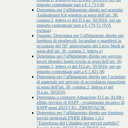
importo contrattuale pari a € 1.713,00
Determina per l’affidamento diretto per acquisto
Audiodesign Kit wireless ai sensi dell’art. 36,
comma 2, lettera a) del D.Lgs. 50/2016, per un
importo contrattuale pari a € 179,51 (IVA
esclusa)
Oggetto: Determina per l’affidamento diretto per
fornitura di pieghevoli, locandine e manifesti in
occasione del 50° anniversario del Liceo Medi ai
sensi dell’art. 36, comma 2, lettera a)
Determina per l’affidamento diretto per servizio
lavori idraulici bagni scuola ai sensi dell’art. 36,
comma 2, lettera a) del D.Lgs. 50/2016, per un
importo contrattuale pari a € 1.821,00
Determina per l’affidamento diretto per l’acquisto
di materiale per servizio di accordatura pianoforte
ai sensi dell’art. 36, comma 2, lettera a) del
D.Lgs. 50/2016
Determina a contrarre Attuazione D.Lgs. 81/08 •
affido servizio di RSPP - svolgimento incarico di
RSPP anno 2023 CIG: ZB8397AC9C
Determina per l’affidamento diretto per fornitura
servizi gestionali PNRR Misura 1.4.1
"Esperienza del Cittadino nei servizi pubblici"