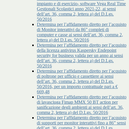
impianto e di esercizio- software Vega Real Time
Gestionali Scolastici anno 2021-22, ai sensi
dell’art. 36, comma 2, lettera a) del D.Lgs.
50/2016
Determina per l’affidamento diretto per l’acquisto
di Monitor interattivi da 86” completi di
computer e casse ai sensi dell’art. 36, comma 2,
lettera a) del D.Lgs. 50/2016
Determina per l’affidamento diretto per l’acquisto
della licenza antivirus Kaspersky Endepoint
security for business valida per un anno ai sensi
dell’art. 36, comma 2, lettera a) del D.Lgs.
50/2016
Determina per l’affidamento diretto per l’acquisto
di poltrone per ufficio e cassettiere ai sensi
dell’art. 36, comma 2, lettera a) del D.Lgs.
50/2016, per un importo contrattuale pari a €
669,48
Determina per l’affidamento diretto per l’acquisto
di lavasciuga Fimap MMX 50 BT action per
sanificazione degli ambienti ai sensi dell’art. 36,
comma 2, lettera a) del D.Lgs. 50/2016
Determina per l’affidamento diretto per l’acquisto
di supporti per monitor interattivi fino a 86” sensi
dell’art. 36, comma 2, lettera a) del D.Lgs.