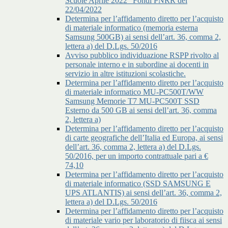
Scuole Aprile 2022” Fondi PNRR del
22/04/2022
Determina per l’affidamento diretto per l’acquisto
di materiale informatico (memoria esterna
Samsung 500GB) ai sensi dell’art. 36, comma 2,
lettera a) del D.Lgs. 50/2016
Avviso pubblico individuazione RSPP rivolto al
personale interno e in subordine ai docenti in
servizio in altre istituzioni scolastiche.
Determina per l’affidamento diretto per l’acquisto
di materiale informatico MU-PC500T/WW
Samsung Memorie T7 MU-PC500T SSD
Esterno da 500 GB ai sensi dell’art. 36, comma
2, lettera a)
Determina per l’affidamento diretto per l’acquisto
di carte geografiche dell’Italia ed Europa, ai sensi
dell’art. 36, comma 2, lettera a) del D.Lgs.
50/2016, per un importo contrattuale pari a €
74,10
Determina per l’affidamento diretto per l’acquisto
di materiale informatico (SSD SAMSUNG E
UPS ATLANTIS) ai sensi dell’art. 36, comma 2,
lettera a) del D.Lgs. 50/2016
Determina per l’affidamento diretto per l’acquisto
di materiale vario per laboratorio di fiisca ai sensi