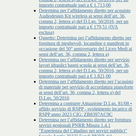
importo contrattuale pari a € 1.713,00
Determina per l’affidamento diretto per acquisto
Audiodesign Kit wireless ai sensi dell’art. 36,
comma 2, lettera a) del D.Lgs. 50/2016, per un
importo contrattuale pari a € 179,51 (IVA
esclusa)
Oggetto: Determina per l’affidamento diretto per
fornitura di pieghevoli, locandine e manifesti in
occasione del 50° anniversario del Liceo Medi ai
sensi dell’art. 36, comma 2, lettera a)
Determina per l’affidamento diretto per servizio
lavori idraulici bagni scuola ai sensi dell’art. 36,
comma 2, lettera a) del D.Lgs. 50/2016, per un
importo contrattuale pari a € 1.821,00
Determina per l’affidamento diretto per l’acquisto
di materiale per servizio di accordatura pianoforte
ai sensi dell’art. 36, comma 2, lettera a) del
D.Lgs. 50/2016
Determina a contrarre Attuazione D.Lgs. 81/08 •
affido servizio di RSPP - svolgimento incarico di
RSPP anno 2023 CIG: ZB8397AC9C
Determina per l’affidamento diretto per fornitura
servizi gestionali PNRR Misura 1.4.1
"Esperienza del Cittadino nei servizi pubblici"