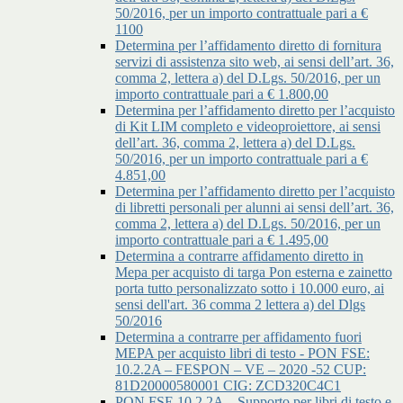
50/2016, per un importo contrattuale pari a €
1100
Determina per l’affidamento diretto di fornitura
servizi di assistenza sito web, ai sensi dell’art. 36,
comma 2, lettera a) del D.Lgs. 50/2016, per un
importo contrattuale pari a € 1.800,00
Determina per l’affidamento diretto per l’acquisto
di Kit LIM completo e videoproiettore, ai sensi
dell’art. 36, comma 2, lettera a) del D.Lgs.
50/2016, per un importo contrattuale pari a €
4.851,00
Determina per l’affidamento diretto per l’acquisto
di libretti personali per alunni ai sensi dell’art. 36,
comma 2, lettera a) del D.Lgs. 50/2016, per un
importo contrattuale pari a € 1.495,00
Determina a contrarre affidamento diretto in
Mepa per acquisto di targa Pon esterna e zainetto
porta tutto personalizzato sotto i 10.000 euro, ai
sensi dell'art. 36 comma 2 lettera a) del Dlgs
50/2016
Determina a contrarre per affidamento fuori
MEPA per acquisto libri di testo - PON FSE:
10.2.2A – FESPON – VE – 2020 -52 CUP:
81D20000580001 CIG: ZCD320C4C1
PON FSE 10.2.2A – Supporto per libri di testo e