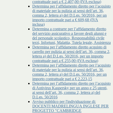
contrattuale pari a € 2.407,00 (IVA esclusa)
Determina per l’affidamento diretto per l’acquisto
di materiale per la pulizia ai sensi dell’art. 36,
comma 2, lettera a) del D.Lgs. 50/2016, per un
importo contrattuale pari a € 609,68 (IVA
inclusa)
Determina a contrarre per l’affidamento diretto
del servizio assicurativo a favore degli alunni e
del personale scolastico, Responsabilità civile
terzi, Infortuni, Malattia, Tutela legale, Assistenza
Determina per l’affidamento diretto acquisto di
carrello per pulizia ai sensi dell’art. 36, comma 2,
lettera a) del D.Lgs. 50/2016, per un importo
contrattuale pari a € 255,00 (IVA esclusa)
Determina per l’affidamento diretto per l’acquisto
di materiale per la pulizia ai sensi dell’art. 36,
comma 2, lettera a) del D.Lgs. 50/2016, per un
importo contrattuale pari a € 2.223,15
Determina per l’affidamento diretto per l’acquisto
di Antivirus Kaspersky per un anno e 25 utenti,
ai sensi dell’art. 36, comma 2, lettera a) del
D.Lgs. 50/2016
Avviso pubblico per l'individuazione di:
DOCENTI MADRELINGUA INGLESE PER
PROGETTO "CAMBRIDGE