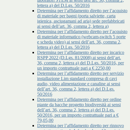
laboratori STEM ai sensi dell’art. 36, comma 2,
lettera a) del D.Lgs. 50/2016
Determina per l’affidamento diretto per l’acquisto
di materiale per bagni (porta salviette, carta
igienica, asciugamani ad aria) sede prefabbricati
ai sensi dell’art. 36, comma 2, lettera a)
Determina per l’affidamento diretto per l’acquisto
di materiale informatico (webcam-switch 5 porte
e scheda video) ai sensi dell’art. 36, comma 2,
lettera a) del D.Lgs. 50/2016
Determina per l’affidamento diretto per incarico
RSPP 2022 (D.Lgs. 81/2008) ai sensi dell’art.
36, comma 2, lettera a) del D.Lgs. 50/2016, per
un importo contrattuale pari a € 2250,00
Determina per l’affidamento diretto per servizio
installazione Lim standard compresa di cavi
audio, video alimentazione e canaline ai sensi
dell’art. 36, comma 2, lettera a) del D.Lgs.
50/2016
Determina per l’affidamento diretto per ordine
piante da bacche progetto biodiversità ai sensi
dell’art. 36, comma 2, lettera a) del D.Lgs.
50/2016, per un importo contrattuale pari a €
79,05,00
Determina per l’affidamento diretto per rinnovo