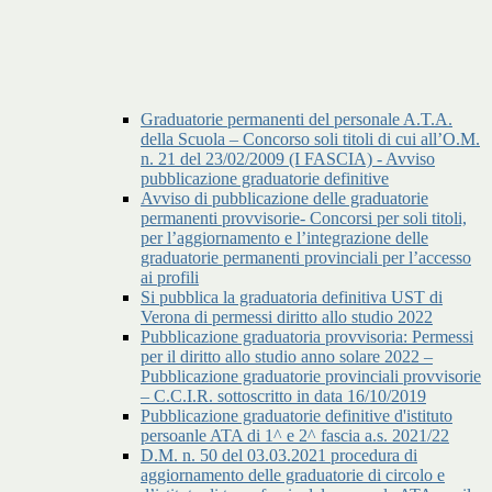
Graduatorie permanenti del personale A.T.A.
della Scuola – Concorso soli titoli di cui all’O.M.
n. 21 del 23/02/2009 (I FASCIA) - Avviso
pubblicazione graduatorie definitive
Avviso di pubblicazione delle graduatorie
permanenti provvisorie- Concorsi per soli titoli,
per l’aggiornamento e l’integrazione delle
graduatorie permanenti provinciali per l’accesso
ai profili
Si pubblica la graduatoria definitiva UST di
Verona di permessi diritto allo studio 2022
Pubblicazione graduatoria provvisoria: Permessi
per il diritto allo studio anno solare 2022 –
Pubblicazione graduatorie provinciali provvisorie
– C.C.I.R. sottoscritto in data 16/10/2019
Pubblicazione graduatorie definitive d'istituto
persoanle ATA di 1^ e 2^ fascia a.s. 2021/22
D.M. n. 50 del 03.03.2021 procedura di
aggiornamento delle graduatorie di circolo e