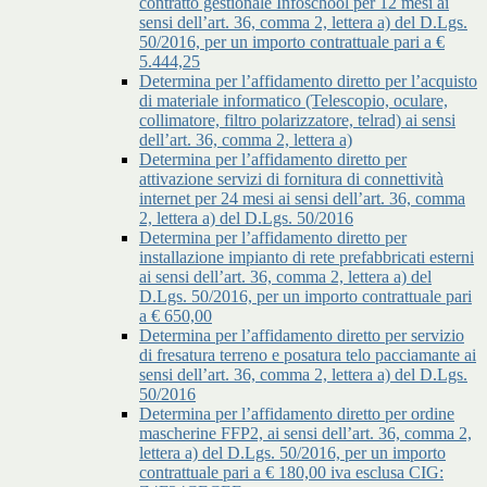
contratto gestionale Infoschool per 12 mesi ai
sensi dell’art. 36, comma 2, lettera a) del D.Lgs.
50/2016, per un importo contrattuale pari a €
5.444,25
Determina per l’affidamento diretto per l’acquisto
di materiale informatico (Telescopio, oculare,
collimatore, filtro polarizzatore, telrad) ai sensi
dell’art. 36, comma 2, lettera a)
Determina per l’affidamento diretto per
attivazione servizi di fornitura di connettività
internet per 24 mesi ai sensi dell’art. 36, comma
2, lettera a) del D.Lgs. 50/2016
Determina per l’affidamento diretto per
installazione impianto di rete prefabbricati esterni
ai sensi dell’art. 36, comma 2, lettera a) del
D.Lgs. 50/2016, per un importo contrattuale pari
a € 650,00
Determina per l’affidamento diretto per servizio
di fresatura terreno e posatura telo pacciamante ai
sensi dell’art. 36, comma 2, lettera a) del D.Lgs.
50/2016
Determina per l’affidamento diretto per ordine
mascherine FFP2, ai sensi dell’art. 36, comma 2,
lettera a) del D.Lgs. 50/2016, per un importo
contrattuale pari a € 180,00 iva esclusa CIG: