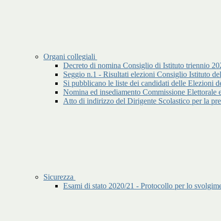
Organi collegiali
Decreto di nomina Consiglio di Istituto triennio 2
Seggio n.1 - Risultati elezioni Consiglio Istituto 
Si pubblicano le liste dei candidati delle Elez
Nomina ed insediamento Commissione Elettorale ele
Atto di indirizzo del Dirigente Scolastico per la 
Sicurezza
Esami di stato 2020/21 - Protocollo per lo svolgime