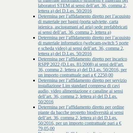
di materiale informatico strumenti e materiali per
laboratori STEM ai sensi dell’art. 36, comma 2,
lettera a) del D.Lgs. 50/2016
Determina per l’affidamento diretto per l’acquisto
di materiale per bagni (porta salviette, carta
igienica, asciugamani ad aria) sede prefabbricati
ai sensi dell’art. 36, comma 2, lettera a)
Determina per l’affidamento diretto per l’acquisto
di materiale informatico (webcam-switch 5 porte
e scheda video) ai sensi dell’art. 36, comma 2,
lettera a) del D.Lgs. 50/2016
Determina per l’affidamento diretto per incarico
RSPP 2022 (D.Lgs. 81/2008) ai sensi dell’art.
36, comma 2, lettera a) del D.Lgs. 50/2016, per
un importo contrattuale pari a € 2250,00
Determina per l’affidamento diretto per servizio
installazione Lim standard compresa di cavi
audio, video alimentazione e canaline ai sensi
dell’art. 36, comma 2, lettera a) del D.Lgs.
50/2016
Determina per l’affidamento diretto per ordine
piante da bacche progetto biodiversità ai sensi
dell’art. 36, comma 2, lettera a) del D.Lgs.
50/2016, per un importo contrattuale pari a €
79,05,00