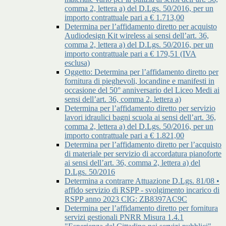
comma 2, lettera a) del D.Lgs. 50/2016, per un
importo contrattuale pari a € 1.713,00
Determina per l’affidamento diretto per acquisto
Audiodesign Kit wireless ai sensi dell’art. 36,
comma 2, lettera a) del D.Lgs. 50/2016, per un
importo contrattuale pari a € 179,51 (IVA
esclusa)
Oggetto: Determina per l’affidamento diretto per
fornitura di pieghevoli, locandine e manifesti in
occasione del 50° anniversario del Liceo Medi ai
sensi dell’art. 36, comma 2, lettera a)
Determina per l’affidamento diretto per servizio
lavori idraulici bagni scuola ai sensi dell’art. 36,
comma 2, lettera a) del D.Lgs. 50/2016, per un
importo contrattuale pari a € 1.821,00
Determina per l’affidamento diretto per l’acquisto
di materiale per servizio di accordatura pianoforte
ai sensi dell’art. 36, comma 2, lettera a) del
D.Lgs. 50/2016
Determina a contrarre Attuazione D.Lgs. 81/08 •
affido servizio di RSPP - svolgimento incarico di
RSPP anno 2023 CIG: ZB8397AC9C
Determina per l’affidamento diretto per fornitura
servizi gestionali PNRR Misura 1.4.1