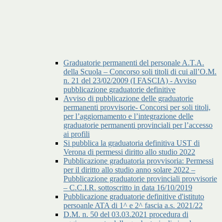
Graduatorie permanenti del personale A.T.A.
della Scuola – Concorso soli titoli di cui all’O.M.
n. 21 del 23/02/2009 (I FASCIA) - Avviso
pubblicazione graduatorie definitive
Avviso di pubblicazione delle graduatorie
permanenti provvisorie- Concorsi per soli titoli,
per l’aggiornamento e l’integrazione delle
graduatorie permanenti provinciali per l’accesso
ai profili
Si pubblica la graduatoria definitiva UST di
Verona di permessi diritto allo studio 2022
Pubblicazione graduatoria provvisoria: Permessi
per il diritto allo studio anno solare 2022 –
Pubblicazione graduatorie provinciali provvisorie
– C.C.I.R. sottoscritto in data 16/10/2019
Pubblicazione graduatorie definitive d'istituto
persoanle ATA di 1^ e 2^ fascia a.s. 2021/22
D.M. n. 50 del 03.03.2021 procedura di