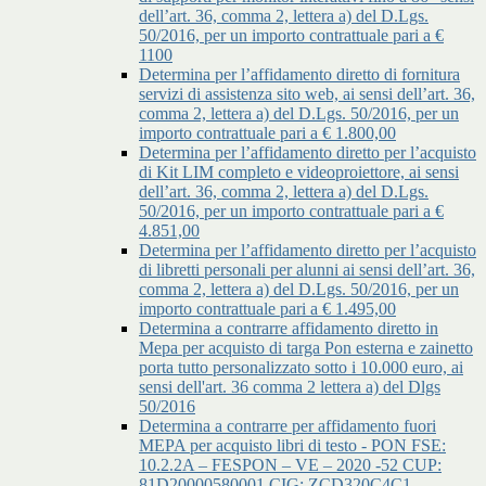
dell’art. 36, comma 2, lettera a) del D.Lgs.
50/2016, per un importo contrattuale pari a €
1100
Determina per l’affidamento diretto di fornitura
servizi di assistenza sito web, ai sensi dell’art. 36,
comma 2, lettera a) del D.Lgs. 50/2016, per un
importo contrattuale pari a € 1.800,00
Determina per l’affidamento diretto per l’acquisto
di Kit LIM completo e videoproiettore, ai sensi
dell’art. 36, comma 2, lettera a) del D.Lgs.
50/2016, per un importo contrattuale pari a €
4.851,00
Determina per l’affidamento diretto per l’acquisto
di libretti personali per alunni ai sensi dell’art. 36,
comma 2, lettera a) del D.Lgs. 50/2016, per un
importo contrattuale pari a € 1.495,00
Determina a contrarre affidamento diretto in
Mepa per acquisto di targa Pon esterna e zainetto
porta tutto personalizzato sotto i 10.000 euro, ai
sensi dell'art. 36 comma 2 lettera a) del Dlgs
50/2016
Determina a contrarre per affidamento fuori
MEPA per acquisto libri di testo - PON FSE:
10.2.2A – FESPON – VE – 2020 -52 CUP:
81D20000580001 CIG: ZCD320C4C1