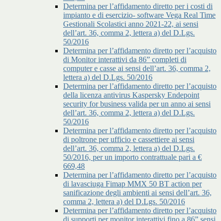
Determina per l’affidamento diretto per i costi di
impianto e di esercizio- software Vega Real Time
Gestionali Scolastici anno 2021-22, ai sensi
dell’art. 36, comma 2, lettera a) del D.Lgs.
50/2016
Determina per l’affidamento diretto per l’acquisto
di Monitor interattivi da 86” completi di
computer e casse ai sensi dell’art. 36, comma 2,
lettera a) del D.Lgs. 50/2016
Determina per l’affidamento diretto per l’acquisto
della licenza antivirus Kaspersky Endepoint
security for business valida per un anno ai sensi
dell’art. 36, comma 2, lettera a) del D.Lgs.
50/2016
Determina per l’affidamento diretto per l’acquisto
di poltrone per ufficio e cassettiere ai sensi
dell’art. 36, comma 2, lettera a) del D.Lgs.
50/2016, per un importo contrattuale pari a €
669,48
Determina per l’affidamento diretto per l’acquisto
di lavasciuga Fimap MMX 50 BT action per
sanificazione degli ambienti ai sensi dell’art. 36,
comma 2, lettera a) del D.Lgs. 50/2016
Determina per l’affidamento diretto per l’acquisto
di supporti per monitor interattivi fino a 86” sensi