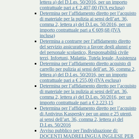
lettera a) del D.Lgs. 50/2016, per un importo
contrattuale pari a € 2.407,00 (IVA esclusa)
Determina per l’affidamento diretto per l’acquisto
di materiale per la pulizia ai sensi dell’art. 36,
comma 2, lettera a) del D.Lgs. 50/2016, per un
importo contrattuale pari a € 609,68 (IVA
inclusa)
Determina a contrarre per l’affidamento diretto
del servizio assicurativo a favore degli alunni e
del personale scolastico, Responsabilità civile
terzi, Infortuni, Malattia, Tutela legale, Assistenza
Determina per l’affidamento diretto acquisto di
carrello per pulizia ai sensi dell’art. 36, comma 2,
lettera a) del D.Lgs. 50/2016, per un importo
contrattuale pari a € 255,00 (IVA esclusa)
Determina per l’affidamento diretto per l’acquisto
di materiale per la pulizia ai sensi dell’art. 36,
comma 2, lettera a) del D.Lgs. 50/2016, per un
importo contrattuale pari a € 2.223,15
Determina per l’affidamento diretto per l’acquisto
di Antivirus Kaspersky per un anno e 25 utenti,
ai sensi dell’art. 36, comma 2, lettera a) del
D.Lgs. 50/2016
Avviso pubblico per l'individuazione di:
DOCENTI MADRELINGUA INGLESE PER