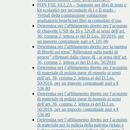
PON FSE 10.2.2A – Supporto per libri di testo e
kit scolastici per secondarie di I e II grado -
Verbali della commissione valutazione
graduatoria beneficiari libri in comodato d’uso
Determina per l’affidamento diretto per l’acquisto
di chiavette USB da 16 e 32GB ai sensi dell’art.
36, comma 2, lettera a) del D.Lgs. 50/2016, per
un importo contrattuale pari a € 105,00
Determina per l’affidamento diretto per la stampa
di libretti sul tema” Riflessioni sulla parità di
genere” effettuati dalla classe 4L, ai sensi dell’art.
36, comma 2, lettera a) del D.Lgs. 50/2016
Determina per l’affidamento diretto per l’acquisto
di materiale di pulizia mese di maggio ai sensi
dell’art. 36, comma 2, lettera a) del D.Lgs.
50/2016, per un importo contrattuale pari a €
536,80
Determina per l’affidamento diretto per l’acquisto
di materiale di pulizia mese di maggio ai sensi
dell’art. 36, comma 2, lettera a) del D.Lgs.
50/2016, per un importo contrattuale pari a €
536,80
Determina per l’affidamento diretto per l’acquisto
di materiale per la pulizia della palestra (telaio a