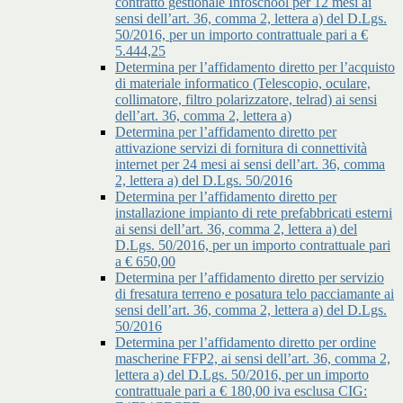
contratto gestionale Infoschool per 12 mesi ai
sensi dell’art. 36, comma 2, lettera a) del D.Lgs.
50/2016, per un importo contrattuale pari a €
5.444,25
Determina per l’affidamento diretto per l’acquisto
di materiale informatico (Telescopio, oculare,
collimatore, filtro polarizzatore, telrad) ai sensi
dell’art. 36, comma 2, lettera a)
Determina per l’affidamento diretto per
attivazione servizi di fornitura di connettività
internet per 24 mesi ai sensi dell’art. 36, comma
2, lettera a) del D.Lgs. 50/2016
Determina per l’affidamento diretto per
installazione impianto di rete prefabbricati esterni
ai sensi dell’art. 36, comma 2, lettera a) del
D.Lgs. 50/2016, per un importo contrattuale pari
a € 650,00
Determina per l’affidamento diretto per servizio
di fresatura terreno e posatura telo pacciamante ai
sensi dell’art. 36, comma 2, lettera a) del D.Lgs.
50/2016
Determina per l’affidamento diretto per ordine
mascherine FFP2, ai sensi dell’art. 36, comma 2,
lettera a) del D.Lgs. 50/2016, per un importo
contrattuale pari a € 180,00 iva esclusa CIG: