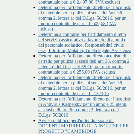
contrattuale pari a € 2.407,00 (IVA esclusa)
Determina per l’affidamento diretto per l’acquisto
di materiale per la pulizia ai sensi dell’art. 36,
comma 2, lettera a) del D.Lgs. 50/2016, per un
importo contrattuale pari a € 609,68 (IVA
inclusa)
Determina a contrarre per l’affidamento diretto
del servizio assicurativo a favore degli alunni e
del personale scolastico, Responsabilità civile
terzi, Infortuni, Malattia, Tutela legale, Assistenza
Determina per l’affidamento diretto acquisto di
carrello per pulizia ai sensi dell’art. 36, comma 2,
lettera a) del D.Lgs. 50/2016, per un importo
contrattuale pari a € 255,00 (IVA esclusa)
Determina per l’affidamento diretto per l’acquisto
di materiale per la pulizia ai sensi dell’art. 36,
comma 2, lettera a) del D.Lgs. 50/2016, per un
importo contrattuale pari a € 2.223,15
Determina per l’affidamento diretto per l’acquisto
di Antivirus Kaspersky per un anno e 25 utenti,
ai sensi dell’art. 36, comma 2, lettera a) del
D.Lgs. 50/2016
Avviso pubblico per l'individuazione di:
DOCENTI MADRELINGUA INGLESE PER
PROGETTO "CAMBRIDGE