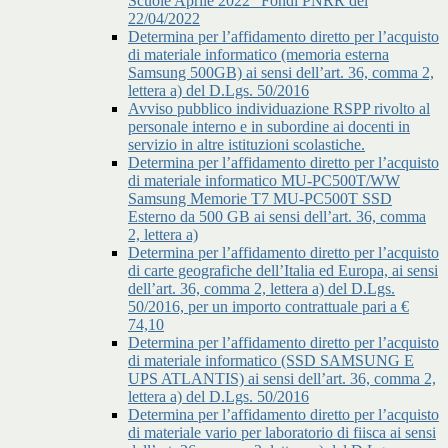
Scuole Aprile 2022” Fondi PNRR del
22/04/2022
Determina per l’affidamento diretto per l’acquisto
di materiale informatico (memoria esterna
Samsung 500GB) ai sensi dell’art. 36, comma 2,
lettera a) del D.Lgs. 50/2016
Avviso pubblico individuazione RSPP rivolto al
personale interno e in subordine ai docenti in
servizio in altre istituzioni scolastiche.
Determina per l’affidamento diretto per l’acquisto
di materiale informatico MU-PC500T/WW
Samsung Memorie T7 MU-PC500T SSD
Esterno da 500 GB ai sensi dell’art. 36, comma
2, lettera a)
Determina per l’affidamento diretto per l’acquisto
di carte geografiche dell’Italia ed Europa, ai sensi
dell’art. 36, comma 2, lettera a) del D.Lgs.
50/2016, per un importo contrattuale pari a €
74,10
Determina per l’affidamento diretto per l’acquisto
di materiale informatico (SSD SAMSUNG E
UPS ATLANTIS) ai sensi dell’art. 36, comma 2,
lettera a) del D.Lgs. 50/2016
Determina per l’affidamento diretto per l’acquisto
di materiale vario per laboratorio di fiisca ai sensi