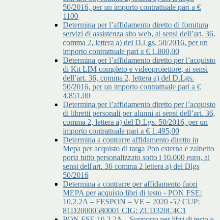
50/2016, per un importo contrattuale pari a €
1100
Determina per l’affidamento diretto di fornitura
servizi di assistenza sito web, ai sensi dell’art. 36,
comma 2, lettera a) del D.Lgs. 50/2016, per un
importo contrattuale pari a € 1.800,00
Determina per l’affidamento diretto per l’acquisto
di Kit LIM completo e videoproiettore, ai sensi
dell’art. 36, comma 2, lettera a) del D.Lgs.
50/2016, per un importo contrattuale pari a €
4.851,00
Determina per l’affidamento diretto per l’acquisto
di libretti personali per alunni ai sensi dell’art. 36,
comma 2, lettera a) del D.Lgs. 50/2016, per un
importo contrattuale pari a € 1.495,00
Determina a contrarre affidamento diretto in
Mepa per acquisto di targa Pon esterna e zainetto
porta tutto personalizzato sotto i 10.000 euro, ai
sensi dell'art. 36 comma 2 lettera a) del Dlgs
50/2016
Determina a contrarre per affidamento fuori
MEPA per acquisto libri di testo - PON FSE:
10.2.2A – FESPON – VE – 2020 -52 CUP:
81D20000580001 CIG: ZCD320C4C1
PON FSE 10.2.2A – Supporto per libri di testo e