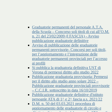
Graduatorie permanenti del personale A.T.A.
della Scuola – Concorso soli titoli di cui all’O.M.
n. 21 del 23/02/2009 (I FASCIA) - Avviso
pubblicazione graduatorie definitive
Avviso di pubblicazione delle graduatorie
permanenti provvisorie- Concorsi per soli titoli,
per l’aggiornamento e l’integrazione delle
graduatorie permanenti provinciali per l’accesso
ai profili
Si pubblica la graduatoria definitiva UST di
Verona di permessi diritto allo studio 2022
Pubblicazione graduatoria provvisoria: Permessi
per il diritto allo studio anno solare 2022 –
Pubblicazione graduatorie provinciali provvisorie
– C.C.I.R. sottoscritto in data 16/10/2019
Pubblicazione graduatorie definitive d'istituto
persoanle ATA di 1^ e 2^ fascia a.s. 2021/22
D.M. n. 50 del 03.03.2021 procedura di
aggiornamento delle graduatorie di circolo e