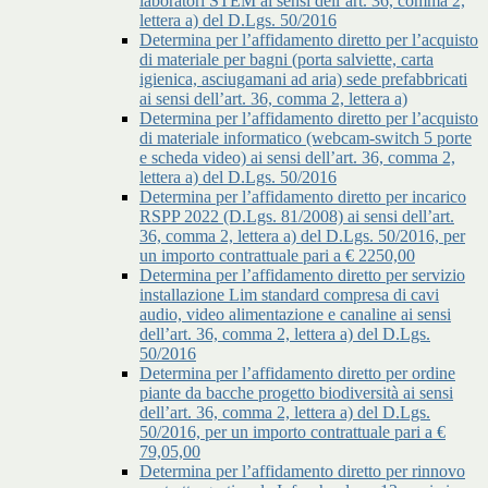
laboratori STEM ai sensi dell’art. 36, comma 2,
lettera a) del D.Lgs. 50/2016
Determina per l’affidamento diretto per l’acquisto
di materiale per bagni (porta salviette, carta
igienica, asciugamani ad aria) sede prefabbricati
ai sensi dell’art. 36, comma 2, lettera a)
Determina per l’affidamento diretto per l’acquisto
di materiale informatico (webcam-switch 5 porte
e scheda video) ai sensi dell’art. 36, comma 2,
lettera a) del D.Lgs. 50/2016
Determina per l’affidamento diretto per incarico
RSPP 2022 (D.Lgs. 81/2008) ai sensi dell’art.
36, comma 2, lettera a) del D.Lgs. 50/2016, per
un importo contrattuale pari a € 2250,00
Determina per l’affidamento diretto per servizio
installazione Lim standard compresa di cavi
audio, video alimentazione e canaline ai sensi
dell’art. 36, comma 2, lettera a) del D.Lgs.
50/2016
Determina per l’affidamento diretto per ordine
piante da bacche progetto biodiversità ai sensi
dell’art. 36, comma 2, lettera a) del D.Lgs.
50/2016, per un importo contrattuale pari a €
79,05,00
Determina per l’affidamento diretto per rinnovo