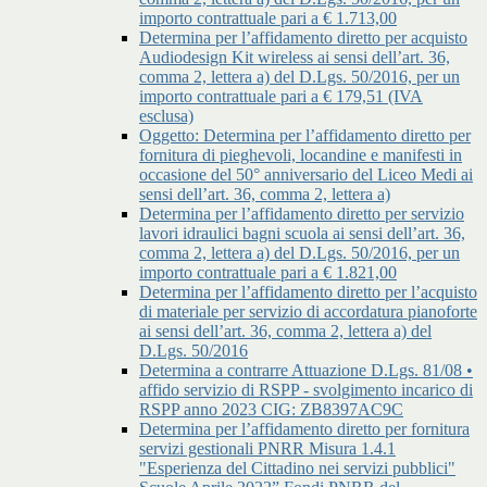
importo contrattuale pari a € 1.713,00
Determina per l’affidamento diretto per acquisto
Audiodesign Kit wireless ai sensi dell’art. 36,
comma 2, lettera a) del D.Lgs. 50/2016, per un
importo contrattuale pari a € 179,51 (IVA
esclusa)
Oggetto: Determina per l’affidamento diretto per
fornitura di pieghevoli, locandine e manifesti in
occasione del 50° anniversario del Liceo Medi ai
sensi dell’art. 36, comma 2, lettera a)
Determina per l’affidamento diretto per servizio
lavori idraulici bagni scuola ai sensi dell’art. 36,
comma 2, lettera a) del D.Lgs. 50/2016, per un
importo contrattuale pari a € 1.821,00
Determina per l’affidamento diretto per l’acquisto
di materiale per servizio di accordatura pianoforte
ai sensi dell’art. 36, comma 2, lettera a) del
D.Lgs. 50/2016
Determina a contrarre Attuazione D.Lgs. 81/08 •
affido servizio di RSPP - svolgimento incarico di
RSPP anno 2023 CIG: ZB8397AC9C
Determina per l’affidamento diretto per fornitura
servizi gestionali PNRR Misura 1.4.1
"Esperienza del Cittadino nei servizi pubblici"