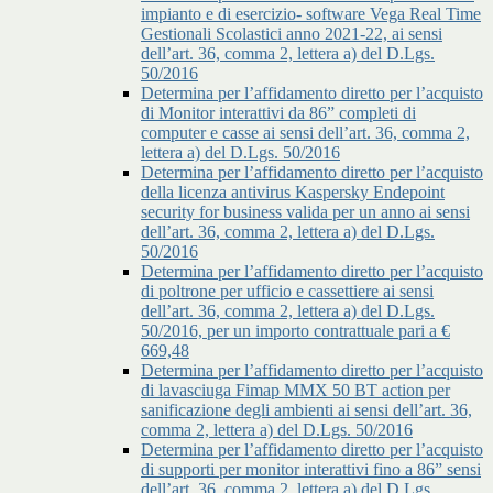
impianto e di esercizio- software Vega Real Time
Gestionali Scolastici anno 2021-22, ai sensi
dell’art. 36, comma 2, lettera a) del D.Lgs.
50/2016
Determina per l’affidamento diretto per l’acquisto
di Monitor interattivi da 86” completi di
computer e casse ai sensi dell’art. 36, comma 2,
lettera a) del D.Lgs. 50/2016
Determina per l’affidamento diretto per l’acquisto
della licenza antivirus Kaspersky Endepoint
security for business valida per un anno ai sensi
dell’art. 36, comma 2, lettera a) del D.Lgs.
50/2016
Determina per l’affidamento diretto per l’acquisto
di poltrone per ufficio e cassettiere ai sensi
dell’art. 36, comma 2, lettera a) del D.Lgs.
50/2016, per un importo contrattuale pari a €
669,48
Determina per l’affidamento diretto per l’acquisto
di lavasciuga Fimap MMX 50 BT action per
sanificazione degli ambienti ai sensi dell’art. 36,
comma 2, lettera a) del D.Lgs. 50/2016
Determina per l’affidamento diretto per l’acquisto
di supporti per monitor interattivi fino a 86” sensi
dell’art. 36, comma 2, lettera a) del D.Lgs.