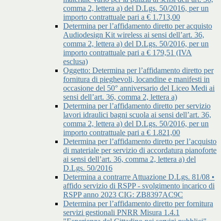
comma 2, lettera a) del D.Lgs. 50/2016, per un
importo contrattuale pari a € 1.713,00
Determina per l’affidamento diretto per acquisto
Audiodesign Kit wireless ai sensi dell’art. 36,
comma 2, lettera a) del D.Lgs. 50/2016, per un
importo contrattuale pari a € 179,51 (IVA
esclusa)
Oggetto: Determina per l’affidamento diretto per
fornitura di pieghevoli, locandine e manifesti in
occasione del 50° anniversario del Liceo Medi ai
sensi dell’art. 36, comma 2, lettera a)
Determina per l’affidamento diretto per servizio
lavori idraulici bagni scuola ai sensi dell’art. 36,
comma 2, lettera a) del D.Lgs. 50/2016, per un
importo contrattuale pari a € 1.821,00
Determina per l’affidamento diretto per l’acquisto
di materiale per servizio di accordatura pianoforte
ai sensi dell’art. 36, comma 2, lettera a) del
D.Lgs. 50/2016
Determina a contrarre Attuazione D.Lgs. 81/08 •
affido servizio di RSPP - svolgimento incarico di
RSPP anno 2023 CIG: ZB8397AC9C
Determina per l’affidamento diretto per fornitura
servizi gestionali PNRR Misura 1.4.1