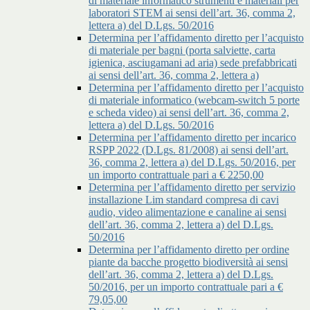
di materiale informatico strumenti e materiali per
laboratori STEM ai sensi dell’art. 36, comma 2,
lettera a) del D.Lgs. 50/2016
Determina per l’affidamento diretto per l’acquisto
di materiale per bagni (porta salviette, carta
igienica, asciugamani ad aria) sede prefabbricati
ai sensi dell’art. 36, comma 2, lettera a)
Determina per l’affidamento diretto per l’acquisto
di materiale informatico (webcam-switch 5 porte
e scheda video) ai sensi dell’art. 36, comma 2,
lettera a) del D.Lgs. 50/2016
Determina per l’affidamento diretto per incarico
RSPP 2022 (D.Lgs. 81/2008) ai sensi dell’art.
36, comma 2, lettera a) del D.Lgs. 50/2016, per
un importo contrattuale pari a € 2250,00
Determina per l’affidamento diretto per servizio
installazione Lim standard compresa di cavi
audio, video alimentazione e canaline ai sensi
dell’art. 36, comma 2, lettera a) del D.Lgs.
50/2016
Determina per l’affidamento diretto per ordine
piante da bacche progetto biodiversità ai sensi
dell’art. 36, comma 2, lettera a) del D.Lgs.
50/2016, per un importo contrattuale pari a €
79,05,00