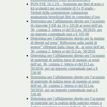
PON FSE 10.2.2A – Supporto per libri di testo e
kit scolastici per secondarie di I e II grado -
Verbali della commissione valutazione
graduatoria beneficiari libri in comodato d’uso
Determina per l’affidamento diretto per l’acquisto
di chiavette USB da 16 e 32GB ai sensi dell’art.
36, comma 2, lettera a) del D.Lgs. 50/2016, per
un importo contrattuale pari a € 105,00
Determina per l’affidamento diretto per la stampa
di libretti sul tema” Riflessioni sulla parità di
genere” effettuati dalla classe 4L, ai sensi dell’art.
36, comma 2, lettera a) del D.Lgs. 50/2016
Determina per l’affidamento diretto per l’acquisto
di materiale di pulizia mese di maggio ai sensi
dell’art. 36, comma 2, lettera a) del D.Lgs.
50/2016, per un importo contrattuale pari a €
536,80
Determina per l’affidamento diretto per l’acquisto
di materiale di pulizia mese di maggio ai sensi
dell’art. 36, comma 2, lettera a) del D.Lgs.
50/2016, per un importo contrattuale pari a €
536,80
Determina per l’affidamento diretto per l’acquisto
di materiale per la pulizia della palestra (telaio a