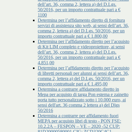
dell’art. 36, comma 2, lettera a) del D.Lgs.
50/2016, per un importo contrattuale pari a €
1100
Determina per l’affidamento diretto di fornitura
servizi di assistenza sito web, ai sensi dell’art. 36,
comma 2, lettera a) del D.Lgs. 50/2016, per un
importo contrattuale pari a € 1.800,00
Determina per l’affidamento diretto per l’acquisto
di Kit LIM completo e videoproiettore, ai sensi
dell’art. 36, comma 2, lettera a) del D.Lgs.
50/2016, per un importo contrattuale pari a €
4.851,00
Determina per l’affidamento diretto per l’acquisto
di libretti personali per alunni ai sensi dell’art. 36,
comma 2, lettera a) del D.Lgs. 50/2016, per un
importo contrattuale pari a € 1.495,00
Determina a contrarre affidamento diretto in
Mepa per acquisto di targa Pon esterna e zainetto
porta tutto personalizzato sotto i 10.000 euro, ai
sensi dell'art. 36 comma 2 lettera a) del Dlgs
50/2016
Determina a contrarre per affidamento fuori
MEPA per acquisto libri di testo - PON FSE:
10.2.2A – FESPON – VE – 2020 -52 CUP:
81D20000580001 CIG: ZCD320C4C1