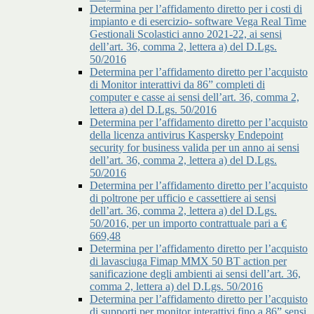
Determina per l’affidamento diretto per i costi di
impianto e di esercizio- software Vega Real Time
Gestionali Scolastici anno 2021-22, ai sensi
dell’art. 36, comma 2, lettera a) del D.Lgs.
50/2016
Determina per l’affidamento diretto per l’acquisto
di Monitor interattivi da 86” completi di
computer e casse ai sensi dell’art. 36, comma 2,
lettera a) del D.Lgs. 50/2016
Determina per l’affidamento diretto per l’acquisto
della licenza antivirus Kaspersky Endepoint
security for business valida per un anno ai sensi
dell’art. 36, comma 2, lettera a) del D.Lgs.
50/2016
Determina per l’affidamento diretto per l’acquisto
di poltrone per ufficio e cassettiere ai sensi
dell’art. 36, comma 2, lettera a) del D.Lgs.
50/2016, per un importo contrattuale pari a €
669,48
Determina per l’affidamento diretto per l’acquisto
di lavasciuga Fimap MMX 50 BT action per
sanificazione degli ambienti ai sensi dell’art. 36,
comma 2, lettera a) del D.Lgs. 50/2016
Determina per l’affidamento diretto per l’acquisto
di supporti per monitor interattivi fino a 86” sensi