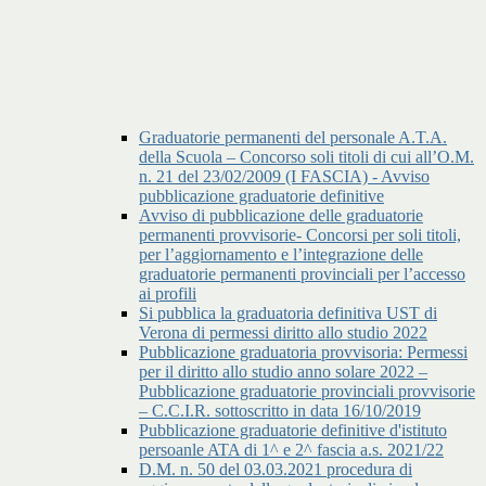
Graduatorie permanenti del personale A.T.A.
della Scuola – Concorso soli titoli di cui all’O.M.
n. 21 del 23/02/2009 (I FASCIA) - Avviso
pubblicazione graduatorie definitive
Avviso di pubblicazione delle graduatorie
permanenti provvisorie- Concorsi per soli titoli,
per l’aggiornamento e l’integrazione delle
graduatorie permanenti provinciali per l’accesso
ai profili
Si pubblica la graduatoria definitiva UST di
Verona di permessi diritto allo studio 2022
Pubblicazione graduatoria provvisoria: Permessi
per il diritto allo studio anno solare 2022 –
Pubblicazione graduatorie provinciali provvisorie
– C.C.I.R. sottoscritto in data 16/10/2019
Pubblicazione graduatorie definitive d'istituto
persoanle ATA di 1^ e 2^ fascia a.s. 2021/22
D.M. n. 50 del 03.03.2021 procedura di