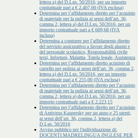
lettera a) del D.Lgs. 50/2016, per un importo
contrattuale pari a € 2.407,00 (IVA esclusa)
Determina per l’affidamento diretto per l’acquisto
di materiale per la pulizia ai sensi dell’art. 36,
comma 2, lettera a) del D.Lgs. 50/2016, per un
importo contrattuale pari a € 609,68 (IVA
inclusa)
Determina a contrarre per l’affidamento diretto
del servizio assicurativo a favore degli alunni e
del personale scolastico, Responsabilità civile
terzi, Infortuni, Malattia, Tutela legale, Assistenza
Determina per l’affidamento diretto acquisto di
carrello per pulizia ai sensi dell’art. 36, comma 2,
lettera a) del D.Lgs. 50/2016, per un importo
contrattuale pari a € 255,00 (IVA esclusa)
Determina per l’affidamento diretto per l’acquisto
di materiale per la pulizia ai sensi dell’art. 36,
comma 2, lettera a) del D.Lgs. 50/2016, per un
importo contrattuale pari a € 2.223,15
Determina per l’affidamento diretto per l’acquisto
di Antivirus Kaspersky per un anno e 25 utenti,
ai sensi dell’art. 36, comma 2, lettera a) del
D.Lgs. 50/2016
Avviso pubblico per l'individuazione di:
DOCENTI MADRELINGUA INGLESE PER