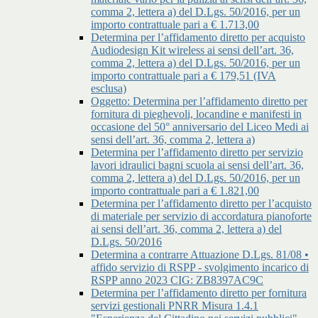
comma 2, lettera a) del D.Lgs. 50/2016, per un
importo contrattuale pari a € 1.713,00
Determina per l’affidamento diretto per acquisto
Audiodesign Kit wireless ai sensi dell’art. 36,
comma 2, lettera a) del D.Lgs. 50/2016, per un
importo contrattuale pari a € 179,51 (IVA
esclusa)
Oggetto: Determina per l’affidamento diretto per
fornitura di pieghevoli, locandine e manifesti in
occasione del 50° anniversario del Liceo Medi ai
sensi dell’art. 36, comma 2, lettera a)
Determina per l’affidamento diretto per servizio
lavori idraulici bagni scuola ai sensi dell’art. 36,
comma 2, lettera a) del D.Lgs. 50/2016, per un
importo contrattuale pari a € 1.821,00
Determina per l’affidamento diretto per l’acquisto
di materiale per servizio di accordatura pianoforte
ai sensi dell’art. 36, comma 2, lettera a) del
D.Lgs. 50/2016
Determina a contrarre Attuazione D.Lgs. 81/08 •
affido servizio di RSPP - svolgimento incarico di
RSPP anno 2023 CIG: ZB8397AC9C
Determina per l’affidamento diretto per fornitura
servizi gestionali PNRR Misura 1.4.1