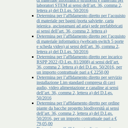
di materiale informatico strumenti e materiali per
laboratori STEM ai sensi dell’art. 36, comma 2,
lettera a) del D.Lgs. 50/2016
Determina per l’affidamento diretto per l’acquisto
di materiale per bagni (porta salviette, carta
igienica, asciugamani ad aria) sede prefabbricati
ai sensi dell’art. 36, comma 2, lettera a)
Determina per l’affidamento diretto per l’acquisto
di materiale informatico (webcam-switch 5 porte
e scheda video) ai sensi dell’art. 36, comma 2,
lettera a) del D.Lgs. 50/2016
Determina per l’affidamento diretto per incarico
RSPP 2022 (D.Lgs. 81/2008) ai sensi dell’art.
36, comma 2, lettera a) del D.Lgs. 50/2016, per
un importo contrattuale pari a € 2250,00
Determina per l’affidamento diretto per servizio
installazione Lim standard compresa di cavi
audio, video alimentazione e canaline ai sensi
dell’art. 36, comma 2, lettera a) del D.Lgs.
50/2016
Determina per l’affidamento diretto per ordine
piante da bacche progetto biodiversità ai sensi
dell’art. 36, comma 2, lettera a) del D.Lgs.
50/2016, per un importo contrattuale pari a €
79,05,00