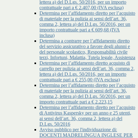
lettera a) del D.Lgs. 50/2016, per un importo
contrattuale pari a € 2.407,00 (IVA esclusa)
Determina per l’affidamento diretto per l’acquisto
di materiale per la pulizia ai sensi dell’art. 36,
comma 2, lettera a) del D.Lgs. 50/2016, per un
importo contrattuale pari a € 609,68 (IVA
inclusa)
Determina a contrarre per l’affidamento diretto
del servizio assicurativo a favore degli alunni e
del personale scolastico, Responsabilità civile
terzi, Infortuni, Malattia, Tutela legale, Assistenza
Determina per l’affidamento diretto acquisto di
carrello per pulizia ai sensi dell’art. 36, comma 2,
lettera a) del D.Lgs. 50/2016, per un importo
contrattuale pari a € 255,00 (IVA esclusa)
Determina per l’affidamento diretto per l’acquisto
di materiale per la pulizia ai sensi dell’art. 36,
comma 2, lettera a) del D.Lgs. 50/2016, per un
importo contrattuale pari a € 2.223,15
Determina per l’affidamento diretto per l’acquisto
di Antivirus Kaspersky per un anno e 25 utenti,
ai sensi dell’art. 36, comma 2, lettera a) del
D.Lgs. 50/2016
Avviso pubblico per l'individuazione di:
DOCENTI MADRELINGUA INGLESE PER