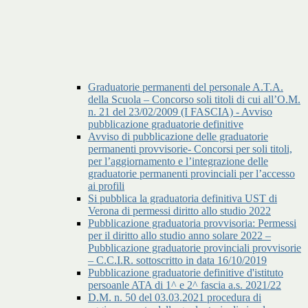
Graduatorie permanenti del personale A.T.A.
della Scuola – Concorso soli titoli di cui all’O.M.
n. 21 del 23/02/2009 (I FASCIA) - Avviso
pubblicazione graduatorie definitive
Avviso di pubblicazione delle graduatorie
permanenti provvisorie- Concorsi per soli titoli,
per l’aggiornamento e l’integrazione delle
graduatorie permanenti provinciali per l’accesso
ai profili
Si pubblica la graduatoria definitiva UST di
Verona di permessi diritto allo studio 2022
Pubblicazione graduatoria provvisoria: Permessi
per il diritto allo studio anno solare 2022 –
Pubblicazione graduatorie provinciali provvisorie
– C.C.I.R. sottoscritto in data 16/10/2019
Pubblicazione graduatorie definitive d'istituto
persoanle ATA di 1^ e 2^ fascia a.s. 2021/22
D.M. n. 50 del 03.03.2021 procedura di