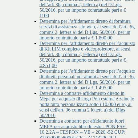
dell’art. 36, comma 2, lettera a) del D.Lgs.
50/2016, per un importo contrattuale pari a €
1100
Determina per l’affidamento diretto di fornitura
servizi di assistenza sito web, ai sensi dell’art. 36,
comma 2, lettera a) del D.Lgs. 50/2016, per un
importo contrattuale pari a € 1.800,00
Determina per l’affidamento diretto per l’acquisto
di Kit LIM completo e videoproiettore, ai sensi
dell’art. 36, comma 2, lettera a) del D.Lgs.
50/2016, per un importo contrattuale pari a €
4.851,00
Determina per l’affidamento diretto per l’acquisto
di libretti personali per alunni ai sensi dell’art. 36,
comma 2, lettera a) del D.Lgs. 50/2016, per un
importo contrattuale pari a € 1.495,00
Determina a contrarre affidamento diretto in
Mepa per acquisto di targa Pon esterna e zainetto
porta tutto personalizzato sotto i 10.000 euro, ai
sensi dell'art. 36 comma 2 lettera a) del Dlgs
50/2016
Determina a contrarre per affidamento fuori
MEPA per acquisto libri di testo - PON FSE:
10.2.2A – FESPON – VE – 2020 -52 CUP:
81D20000580001 CIG: ZCD320C4C1