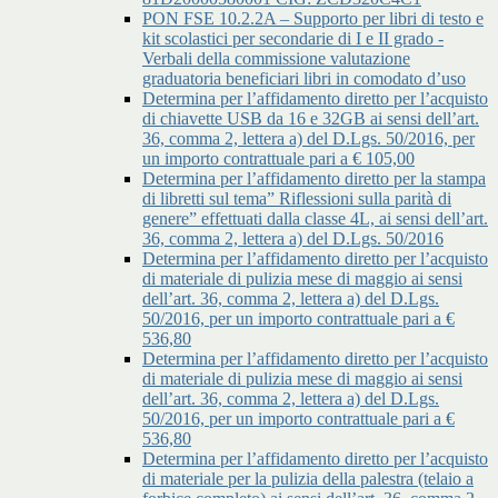
PON FSE 10.2.2A – Supporto per libri di testo e
kit scolastici per secondarie di I e II grado -
Verbali della commissione valutazione
graduatoria beneficiari libri in comodato d’uso
Determina per l’affidamento diretto per l’acquisto
di chiavette USB da 16 e 32GB ai sensi dell’art.
36, comma 2, lettera a) del D.Lgs. 50/2016, per
un importo contrattuale pari a € 105,00
Determina per l’affidamento diretto per la stampa
di libretti sul tema” Riflessioni sulla parità di
genere” effettuati dalla classe 4L, ai sensi dell’art.
36, comma 2, lettera a) del D.Lgs. 50/2016
Determina per l’affidamento diretto per l’acquisto
di materiale di pulizia mese di maggio ai sensi
dell’art. 36, comma 2, lettera a) del D.Lgs.
50/2016, per un importo contrattuale pari a €
536,80
Determina per l’affidamento diretto per l’acquisto
di materiale di pulizia mese di maggio ai sensi
dell’art. 36, comma 2, lettera a) del D.Lgs.
50/2016, per un importo contrattuale pari a €
536,80
Determina per l’affidamento diretto per l’acquisto
di materiale per la pulizia della palestra (telaio a