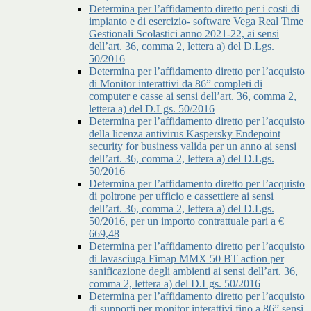
Determina per l’affidamento diretto per i costi di
impianto e di esercizio- software Vega Real Time
Gestionali Scolastici anno 2021-22, ai sensi
dell’art. 36, comma 2, lettera a) del D.Lgs.
50/2016
Determina per l’affidamento diretto per l’acquisto
di Monitor interattivi da 86” completi di
computer e casse ai sensi dell’art. 36, comma 2,
lettera a) del D.Lgs. 50/2016
Determina per l’affidamento diretto per l’acquisto
della licenza antivirus Kaspersky Endepoint
security for business valida per un anno ai sensi
dell’art. 36, comma 2, lettera a) del D.Lgs.
50/2016
Determina per l’affidamento diretto per l’acquisto
di poltrone per ufficio e cassettiere ai sensi
dell’art. 36, comma 2, lettera a) del D.Lgs.
50/2016, per un importo contrattuale pari a €
669,48
Determina per l’affidamento diretto per l’acquisto
di lavasciuga Fimap MMX 50 BT action per
sanificazione degli ambienti ai sensi dell’art. 36,
comma 2, lettera a) del D.Lgs. 50/2016
Determina per l’affidamento diretto per l’acquisto
di supporti per monitor interattivi fino a 86” sensi