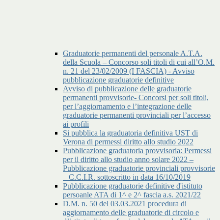
Graduatorie permanenti del personale A.T.A.
della Scuola – Concorso soli titoli di cui all’O.M.
n. 21 del 23/02/2009 (I FASCIA) - Avviso
pubblicazione graduatorie definitive
Avviso di pubblicazione delle graduatorie
permanenti provvisorie- Concorsi per soli titoli,
per l’aggiornamento e l’integrazione delle
graduatorie permanenti provinciali per l’accesso
ai profili
Si pubblica la graduatoria definitiva UST di
Verona di permessi diritto allo studio 2022
Pubblicazione graduatoria provvisoria: Permessi
per il diritto allo studio anno solare 2022 –
Pubblicazione graduatorie provinciali provvisorie
– C.C.I.R. sottoscritto in data 16/10/2019
Pubblicazione graduatorie definitive d'istituto
persoanle ATA di 1^ e 2^ fascia a.s. 2021/22
D.M. n. 50 del 03.03.2021 procedura di
aggiornamento delle graduatorie di circolo e