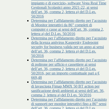
impianto e di esercizio- software Vega Real Time
Gestionali Scolastici anno 2021-22, ai sensi
dell’art. 36, comma 2, lettera a) del D.Lgs.
50/2016
Determina per l’affidamento diretto per l’acquisto
di Monitor interattivi da 86” completi di
computer e casse ai sensi dell’art. 36, comma 2,
lettera a) del D.Lgs. 50/2016
Determina per l’affidamento diretto per l’acquisto
della licenza antivirus Kaspersky Endepoint
security for business valida per un anno ai sensi
dell’art. 36, comma 2, lettera a) del D.Lgs.
50/2016
Determina per l’affidamento diretto per l’acquisto
di poltrone per ufficio e cassettiere ai sensi
dell’art. 36, comma 2, lettera a) del D.Lgs.
50/2016, per un importo contrattuale pari a €
669,48
Determina per l’affidamento diretto per l’acquisto
di lavasciuga Fimap MMX 50 BT action per
sanificazione degli ambienti ai sensi dell’art. 36,
comma 2, lettera a) del D.Lgs. 50/2016
Determina per l’affidamento diretto per l’acquisto
di supporti per monitor interattivi fino a 86” sensi
dell’art. 36, comma 2, lettera a) del D.Lgs.