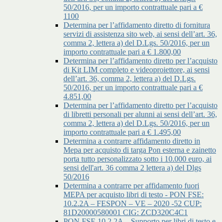
50/2016, per un importo contrattuale pari a €
1100
Determina per l’affidamento diretto di fornitura
servizi di assistenza sito web, ai sensi dell’art. 36,
comma 2, lettera a) del D.Lgs. 50/2016, per un
importo contrattuale pari a € 1.800,00
Determina per l’affidamento diretto per l’acquisto
di Kit LIM completo e videoproiettore, ai sensi
dell’art. 36, comma 2, lettera a) del D.Lgs.
50/2016, per un importo contrattuale pari a €
4.851,00
Determina per l’affidamento diretto per l’acquisto
di libretti personali per alunni ai sensi dell’art. 36,
comma 2, lettera a) del D.Lgs. 50/2016, per un
importo contrattuale pari a € 1.495,00
Determina a contrarre affidamento diretto in
Mepa per acquisto di targa Pon esterna e zainetto
porta tutto personalizzato sotto i 10.000 euro, ai
sensi dell'art. 36 comma 2 lettera a) del Dlgs
50/2016
Determina a contrarre per affidamento fuori
MEPA per acquisto libri di testo - PON FSE:
10.2.2A – FESPON – VE – 2020 -52 CUP:
81D20000580001 CIG: ZCD320C4C1
PON FSE 10.2.2A – Supporto per libri di testo e