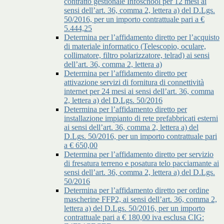
contratto gestionale Infoschool per 12 mesi ai
sensi dell’art. 36, comma 2, lettera a) del D.Lgs.
50/2016, per un importo contrattuale pari a €
5.444,25
Determina per l’affidamento diretto per l’acquisto
di materiale informatico (Telescopio, oculare,
collimatore, filtro polarizzatore, telrad) ai sensi
dell’art. 36, comma 2, lettera a)
Determina per l’affidamento diretto per
attivazione servizi di fornitura di connettività
internet per 24 mesi ai sensi dell’art. 36, comma
2, lettera a) del D.Lgs. 50/2016
Determina per l’affidamento diretto per
installazione impianto di rete prefabbricati esterni
ai sensi dell’art. 36, comma 2, lettera a) del
D.Lgs. 50/2016, per un importo contrattuale pari
a € 650,00
Determina per l’affidamento diretto per servizio
di fresatura terreno e posatura telo pacciamante ai
sensi dell’art. 36, comma 2, lettera a) del D.Lgs.
50/2016
Determina per l’affidamento diretto per ordine
mascherine FFP2, ai sensi dell’art. 36, comma 2,
lettera a) del D.Lgs. 50/2016, per un importo
contrattuale pari a € 180,00 iva esclusa CIG: