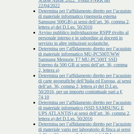
Scuole Aprile 2022” Fondi PNRR del
22/04/2022
Determina per l’affidamento diretto per l’acquisto
di materiale informatico (memoria esterna
Samsung 500GB) ai sensi dell’art. 36, comma 2,
lettera a) del D.Lgs. 50/2016
Avviso pubblico individuazione RSPP rivolto al
personale interno e in subordine ai docenti in
servizio in altre istituzioni scolastiche.
Determina per l’affidamento diretto per l’acquisto
di materiale informatico MU-PC500T/WW
Samsung Memorie T7 MU-PC500T SSD
Esterno da 500 GB ai sensi dell’art. 36, comma
2, lettera a)
Determina per l’affidamento diretto per l’acquisto
di carte geografiche dell’Italia ed Europa, ai sensi
dell’art. 36, comma 2, lettera a) del D.Lgs.
50/2016, per un importo contrattuale pari a €
74,10
Determina per l’affidamento diretto per l’acquisto
di materiale informatico (SSD SAMSUNG E
UPS ATLANTIS) ai sensi dell’art. 36, comma 2,
lettera a) del D.Lgs. 50/2016
Determina per l’affidamento diretto per l’acquisto
di materiale vario per laboratorio di fiisca ai sensi