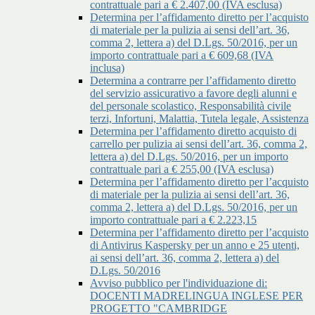
contrattuale pari a € 2.407,00 (IVA esclusa)
Determina per l’affidamento diretto per l’acquisto
di materiale per la pulizia ai sensi dell’art. 36,
comma 2, lettera a) del D.Lgs. 50/2016, per un
importo contrattuale pari a € 609,68 (IVA
inclusa)
Determina a contrarre per l’affidamento diretto
del servizio assicurativo a favore degli alunni e
del personale scolastico, Responsabilità civile
terzi, Infortuni, Malattia, Tutela legale, Assistenza
Determina per l’affidamento diretto acquisto di
carrello per pulizia ai sensi dell’art. 36, comma 2,
lettera a) del D.Lgs. 50/2016, per un importo
contrattuale pari a € 255,00 (IVA esclusa)
Determina per l’affidamento diretto per l’acquisto
di materiale per la pulizia ai sensi dell’art. 36,
comma 2, lettera a) del D.Lgs. 50/2016, per un
importo contrattuale pari a € 2.223,15
Determina per l’affidamento diretto per l’acquisto
di Antivirus Kaspersky per un anno e 25 utenti,
ai sensi dell’art. 36, comma 2, lettera a) del
D.Lgs. 50/2016
Avviso pubblico per l'individuazione di:
DOCENTI MADRELINGUA INGLESE PER
PROGETTO "CAMBRIDGE