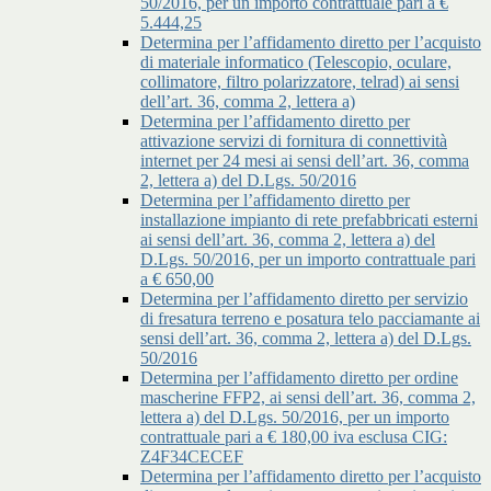
50/2016, per un importo contrattuale pari a €
5.444,25
Determina per l’affidamento diretto per l’acquisto
di materiale informatico (Telescopio, oculare,
collimatore, filtro polarizzatore, telrad) ai sensi
dell’art. 36, comma 2, lettera a)
Determina per l’affidamento diretto per
attivazione servizi di fornitura di connettività
internet per 24 mesi ai sensi dell’art. 36, comma
2, lettera a) del D.Lgs. 50/2016
Determina per l’affidamento diretto per
installazione impianto di rete prefabbricati esterni
ai sensi dell’art. 36, comma 2, lettera a) del
D.Lgs. 50/2016, per un importo contrattuale pari
a € 650,00
Determina per l’affidamento diretto per servizio
di fresatura terreno e posatura telo pacciamante ai
sensi dell’art. 36, comma 2, lettera a) del D.Lgs.
50/2016
Determina per l’affidamento diretto per ordine
mascherine FFP2, ai sensi dell’art. 36, comma 2,
lettera a) del D.Lgs. 50/2016, per un importo
contrattuale pari a € 180,00 iva esclusa CIG:
Z4F34CECEF
Determina per l’affidamento diretto per l’acquisto