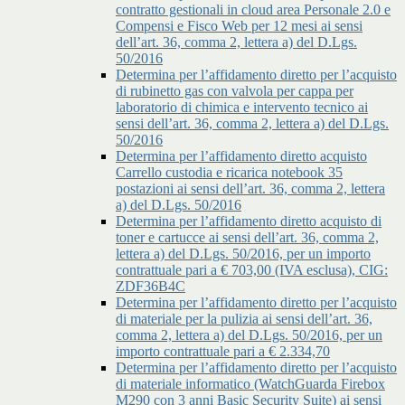
contratto gestionali in cloud area Personale 2.0 e
Compensi e Fisco Web per 12 mesi ai sensi
dell’art. 36, comma 2, lettera a) del D.Lgs.
50/2016
Determina per l’affidamento diretto per l’acquisto
di rubinetto gas con valvola per cappa per
laboratorio di chimica e intervento tecnico ai
sensi dell’art. 36, comma 2, lettera a) del D.Lgs.
50/2016
Determina per l’affidamento diretto acquisto
Carrello custodia e ricarica notebook 35
postazioni ai sensi dell’art. 36, comma 2, lettera
a) del D.Lgs. 50/2016
Determina per l’affidamento diretto acquisto di
toner e cartucce ai sensi dell’art. 36, comma 2,
lettera a) del D.Lgs. 50/2016, per un importo
contrattuale pari a € 703,00 (IVA esclusa), CIG:
ZDF36B4C
Determina per l’affidamento diretto per l’acquisto
di materiale per la pulizia ai sensi dell’art. 36,
comma 2, lettera a) del D.Lgs. 50/2016, per un
importo contrattuale pari a € 2.334,70
Determina per l’affidamento diretto per l’acquisto
di materiale informatico (WatchGuarda Firebox
M290 con 3 anni Basic Security Suite) ai sensi