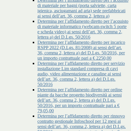
Determina per l’affidamento diretto per l’acquisto
di materiale per bagni (porta salviette, carta
igienica, asciugamani ad aria) sede prefabbricati
ai sensi dell’art. 36, comma 2, lettera a)
Determina per l’affidamento diretto per l’acquisto
di materiale informatico (webcam-switch 5 porte
e scheda video) ai sensi dell’art. 36, comma 2,
lettera a) del D.Lgs. 50/2016
Determina per l’affidamento diretto per incarico
RSPP 2022 (D.Lgs. 81/2008) ai sensi dell’art.
36, comma 2, lettera a) del D.Lgs. 50/2016, per
un importo contrattuale pari a € 2250,00
Determina per l’affidamento diretto per servizio
installazione Lim standard compresa di cavi
audio, video alimentazione e canaline ai sensi
dell’art. 36, comma 2, lettera a) del D.Lgs.
50/2016
Determina per l’affidamento diretto per ordine
piante da bacche progetto biodiversità ai sensi
dell’art. 36, comma 2, lettera a) del D.Lgs.
50/2016, per un importo contrattuale pari a €
79,05,00
Determina per l’affidamento diretto per rinnovo
contratto gestionale Infoschool per 12 mesi ai
sensi dell’art. 36, comma 2, lettera a) del D.Lgs.