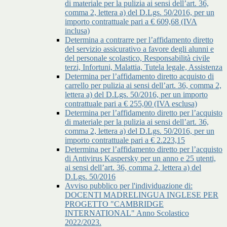
di materiale per la pulizia ai sensi dell’art. 36,
comma 2, lettera a) del D.Lgs. 50/2016, per un
importo contrattuale pari a € 609,68 (IVA
inclusa)
Determina a contrarre per l’affidamento diretto
del servizio assicurativo a favore degli alunni e
del personale scolastico, Responsabilità civile
terzi, Infortuni, Malattia, Tutela legale, Assistenza
Determina per l’affidamento diretto acquisto di
carrello per pulizia ai sensi dell’art. 36, comma 2,
lettera a) del D.Lgs. 50/2016, per un importo
contrattuale pari a € 255,00 (IVA esclusa)
Determina per l’affidamento diretto per l’acquisto
di materiale per la pulizia ai sensi dell’art. 36,
comma 2, lettera a) del D.Lgs. 50/2016, per un
importo contrattuale pari a € 2.223,15
Determina per l’affidamento diretto per l’acquisto
di Antivirus Kaspersky per un anno e 25 utenti,
ai sensi dell’art. 36, comma 2, lettera a) del
D.Lgs. 50/2016
Avviso pubblico per l'individuazione di:
DOCENTI MADRELINGUA INGLESE PER
PROGETTO "CAMBRIDGE
INTERNATIONAL" Anno Scolastico
2022/2023.