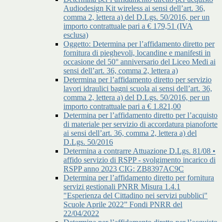
Audiodesign Kit wireless ai sensi dell’art. 36,
comma 2, lettera a) del D.Lgs. 50/2016, per un
importo contrattuale pari a € 179,51 (IVA
esclusa)
Oggetto: Determina per l’affidamento diretto per
fornitura di pieghevoli, locandine e manifesti in
occasione del 50° anniversario del Liceo Medi ai
sensi dell’art. 36, comma 2, lettera a)
Determina per l’affidamento diretto per servizio
lavori idraulici bagni scuola ai sensi dell’art. 36,
comma 2, lettera a) del D.Lgs. 50/2016, per un
importo contrattuale pari a € 1.821,00
Determina per l’affidamento diretto per l’acquisto
di materiale per servizio di accordatura pianoforte
ai sensi dell’art. 36, comma 2, lettera a) del
D.Lgs. 50/2016
Determina a contrarre Attuazione D.Lgs. 81/08 •
affido servizio di RSPP - svolgimento incarico di
RSPP anno 2023 CIG: ZB8397AC9C
Determina per l’affidamento diretto per fornitura
servizi gestionali PNRR Misura 1.4.1
"Esperienza del Cittadino nei servizi pubblici"
Scuole Aprile 2022” Fondi PNRR del
22/04/2022