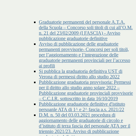
Graduatorie permanenti del personale A.T.A.
della Scuola – Concorso soli titoli di cui all’O.M.
n. 21 del 23/02/2009 (I FASCIA) - Avviso
pubblicazione graduatorie definitive
Avviso di pubblicazione delle graduatorie
permanenti provvisorie- Concorsi per soli titoli,
per l’aggiornamento e l’integrazione delle
graduatorie permanenti provinciali per l’accesso
ai profili
Si pubblica la graduatoria definitiva UST di
Verona di permessi diritto allo studio 2022
Pubblicazione graduatoria provvisoria: Permessi
per il diritto allo studio anno solare 2022 –
Pubblicazione graduatorie provinciali provvisorie
– C.C.I.R. sottoscritto in data 16/10/2019
Pubblicazione graduatorie definitive d'istituto
persoanle ATA di 1^ e 2^ fascia a.s. 2021/22
D.M. n. 50 del 03.03.2021 procedura di
aggiornamento delle graduatorie di circolo e
d’istituto di terza fascia del personale ATA per il
triennio 2021/23. Avviso di pubblicazione