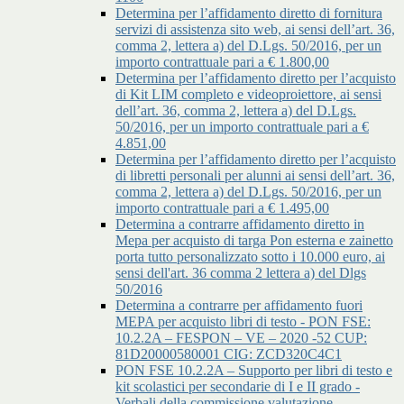
Determina per l’affidamento diretto di fornitura
servizi di assistenza sito web, ai sensi dell’art. 36,
comma 2, lettera a) del D.Lgs. 50/2016, per un
importo contrattuale pari a € 1.800,00
Determina per l’affidamento diretto per l’acquisto
di Kit LIM completo e videoproiettore, ai sensi
dell’art. 36, comma 2, lettera a) del D.Lgs.
50/2016, per un importo contrattuale pari a €
4.851,00
Determina per l’affidamento diretto per l’acquisto
di libretti personali per alunni ai sensi dell’art. 36,
comma 2, lettera a) del D.Lgs. 50/2016, per un
importo contrattuale pari a € 1.495,00
Determina a contrarre affidamento diretto in
Mepa per acquisto di targa Pon esterna e zainetto
porta tutto personalizzato sotto i 10.000 euro, ai
sensi dell'art. 36 comma 2 lettera a) del Dlgs
50/2016
Determina a contrarre per affidamento fuori
MEPA per acquisto libri di testo - PON FSE:
10.2.2A – FESPON – VE – 2020 -52 CUP:
81D20000580001 CIG: ZCD320C4C1
PON FSE 10.2.2A – Supporto per libri di testo e
kit scolastici per secondarie di I e II grado -
Verbali della commissione valutazione