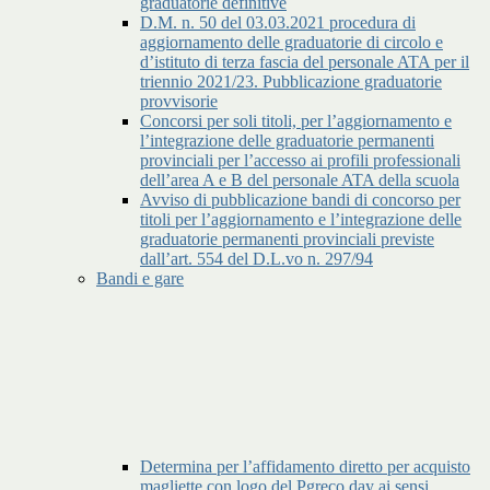
graduatorie definitive
D.M. n. 50 del 03.03.2021 procedura di
aggiornamento delle graduatorie di circolo e
d’istituto di terza fascia del personale ATA per il
triennio 2021/23. Pubblicazione graduatorie
provvisorie
Concorsi per soli titoli, per l’aggiornamento e
l’integrazione delle graduatorie permanenti
provinciali per l’accesso ai profili professionali
dell’area A e B del personale ATA della scuola
Avviso di pubblicazione bandi di concorso per
titoli per l’aggiornamento e l’integrazione delle
graduatorie permanenti provinciali previste
dall’art. 554 del D.L.vo n. 297/94
Bandi e gare
Determina per l’affidamento diretto per acquisto
magliette con logo del Pgreco day ai sensi