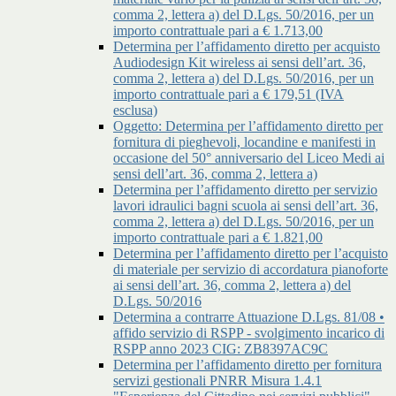
comma 2, lettera a) del D.Lgs. 50/2016, per un
importo contrattuale pari a € 1.713,00
Determina per l’affidamento diretto per acquisto
Audiodesign Kit wireless ai sensi dell’art. 36,
comma 2, lettera a) del D.Lgs. 50/2016, per un
importo contrattuale pari a € 179,51 (IVA
esclusa)
Oggetto: Determina per l’affidamento diretto per
fornitura di pieghevoli, locandine e manifesti in
occasione del 50° anniversario del Liceo Medi ai
sensi dell’art. 36, comma 2, lettera a)
Determina per l’affidamento diretto per servizio
lavori idraulici bagni scuola ai sensi dell’art. 36,
comma 2, lettera a) del D.Lgs. 50/2016, per un
importo contrattuale pari a € 1.821,00
Determina per l’affidamento diretto per l’acquisto
di materiale per servizio di accordatura pianoforte
ai sensi dell’art. 36, comma 2, lettera a) del
D.Lgs. 50/2016
Determina a contrarre Attuazione D.Lgs. 81/08 •
affido servizio di RSPP - svolgimento incarico di
RSPP anno 2023 CIG: ZB8397AC9C
Determina per l’affidamento diretto per fornitura
servizi gestionali PNRR Misura 1.4.1