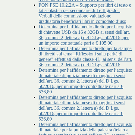
PON FSE 10.2.2A – Supporto per libri di testo e
kit scolastici per secondarie di I e II grado -
Verbali della commissione valutazione
graduatoria beneficiari libri in comodato d’uso
Determina per l’affidamento diretto per l’acquisto
di chiavette USB da 16 e 32GB ai sensi dell’art.
36, comma 2, lettera a) del D.Lgs. 50/2016, per
un importo contrattuale pari a € 105,00
Determina per l’affidamento diretto per la stampa
di libretti sul tema” Riflessioni sulla parità di
genere” effettuati dalla classe 4L, ai sensi dell’art.
36, comma 2, lettera a) del D.Lgs. 50/2016
Determina per l’affidamento diretto per l’acquisto
di materiale di pulizia mese di maggio ai sensi
dell’art. 36, comma 2, lettera a) del D.Lgs.
50/2016, per un importo contrattuale pari a €
536,80
Determina per l’affidamento diretto per l’acquisto
di materiale di pulizia mese di maggio ai sensi
dell’art. 36, comma 2, lettera a) del D.Lgs.
50/2016, per un importo contrattuale pari a €
536,80
Determina per l’affidamento diretto per l’acquisto
di materiale per la pulizia della palestra (telaio a