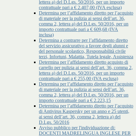
lettera a) del D.Lgs. 50/2016, per un importo
contrattuale pari a € 2.407,00 (IVA esclusa)
Determina per l’affidamento diretto per l’acquisto
di materiale per la pulizia ai sensi dell’art. 36,
comma 2, lettera a) del D.Lgs. 50/2016, per un
importo contrattuale pari a € 609,68 (IVA
inclusa)
Determina a contrarre per l’affidamento diretto
del servizio assicurativo a favore degli alunni e
del personale scolastico, Responsabilità civile
terzi, Infortuni, Malattia, Tutela legale, Assistenza
Determina per l’affidamento diretto acquisto di
carrello per pulizia ai sensi dell’art. 36, comma 2,
lettera a) del D.Lgs. 50/2016, per un importo
contrattuale pari a € 255,00 (IVA esclusa)
Determina per l’affidamento diretto per l’acquisto
di materiale per la pulizia ai sensi dell’art. 36,
comma 2, lettera a) del D.Lgs. 50/2016, per un
importo contrattuale pari a € 2.223,15
Determina per l’affidamento diretto per l’acquisto
di Antivirus Kaspersky per un anno e 25 utenti,
ai sensi dell’art. 36, comma 2, lettera a) del
D.Lgs. 50/2016
Avviso pubblico per l'individuazione di:
DOCENTI MADRELINGUA INGLESE PER