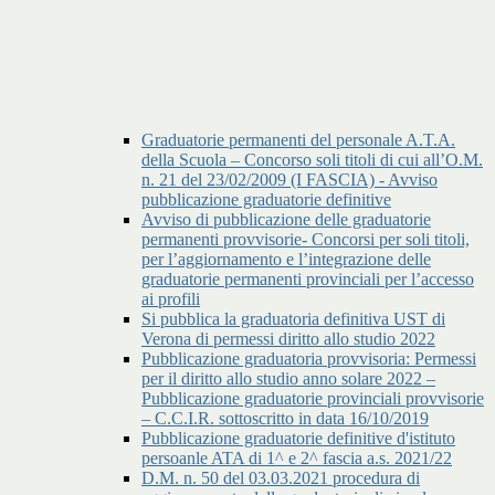
Graduatorie permanenti del personale A.T.A.
della Scuola – Concorso soli titoli di cui all’O.M.
n. 21 del 23/02/2009 (I FASCIA) - Avviso
pubblicazione graduatorie definitive
Avviso di pubblicazione delle graduatorie
permanenti provvisorie- Concorsi per soli titoli,
per l’aggiornamento e l’integrazione delle
graduatorie permanenti provinciali per l’accesso
ai profili
Si pubblica la graduatoria definitiva UST di
Verona di permessi diritto allo studio 2022
Pubblicazione graduatoria provvisoria: Permessi
per il diritto allo studio anno solare 2022 –
Pubblicazione graduatorie provinciali provvisorie
– C.C.I.R. sottoscritto in data 16/10/2019
Pubblicazione graduatorie definitive d'istituto
persoanle ATA di 1^ e 2^ fascia a.s. 2021/22
D.M. n. 50 del 03.03.2021 procedura di