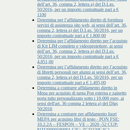
dell’art. 36, comma 2, lettera a) del D.Lgs.
50/2016, per un importo contrattuale pari a €
1100
Determina per l’affidamento diretto di fornitura
servizi di assistenza sito web, ai sensi dell’art. 36,
comma 2, lettera a) del D.Lgs. 50/2016, per un
importo contrattuale pari a € 1.800,00
Determina per l’affidamento diretto per l’acquisto
di Kit LIM completo e videoproiettore, ai sensi
dell’art. 36, comma 2, lettera a) del D.Lgs.
50/2016, per un importo contrattuale pari a €
4.851,00
Determina per l’affidamento diretto per l’acquisto
di libretti personali per alunni ai sensi dell’art. 36,
comma 2, lettera a) del D.Lgs. 50/2016, per un
importo contrattuale pari a € 1.495,00
Determina a contrarre affidamento diretto in
Mepa per acquisto di targa Pon esterna e zainetto
porta tutto personalizzato sotto i 10.000 euro, ai
sensi dell'art. 36 comma 2 lettera a) del Dlgs
50/2016
Determina a contrarre per affidamento fuori
MEPA per acquisto libri di testo - PON FSE:
10.2.2A – FESPON – VE – 2020 -52 CUP:
81D20000580001 CIG: ZCD320C4C1