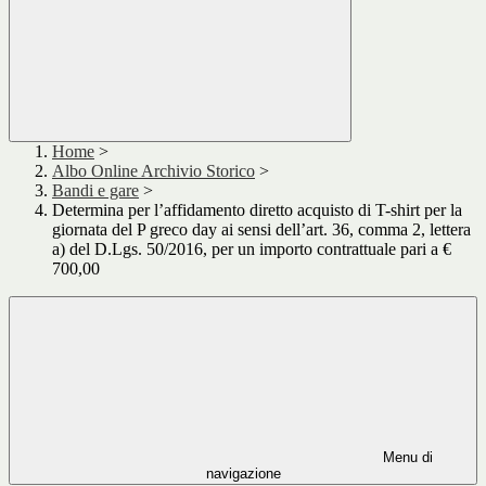
Home
>
Albo Online Archivio Storico
>
Bandi e gare
>
Determina per l’affidamento diretto acquisto di T-shirt per la
giornata del P greco day ai sensi dell’art. 36, comma 2, lettera
a) del D.Lgs. 50/2016, per un importo contrattuale pari a €
700,00
Menu di
navigazione