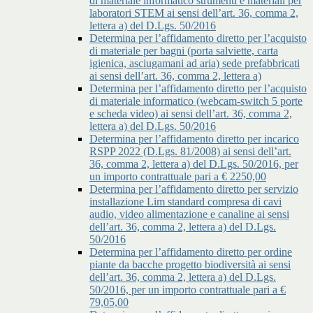
di materiale informatico strumenti e materiali per
laboratori STEM ai sensi dell’art. 36, comma 2,
lettera a) del D.Lgs. 50/2016
Determina per l’affidamento diretto per l’acquisto
di materiale per bagni (porta salviette, carta
igienica, asciugamani ad aria) sede prefabbricati
ai sensi dell’art. 36, comma 2, lettera a)
Determina per l’affidamento diretto per l’acquisto
di materiale informatico (webcam-switch 5 porte
e scheda video) ai sensi dell’art. 36, comma 2,
lettera a) del D.Lgs. 50/2016
Determina per l’affidamento diretto per incarico
RSPP 2022 (D.Lgs. 81/2008) ai sensi dell’art.
36, comma 2, lettera a) del D.Lgs. 50/2016, per
un importo contrattuale pari a € 2250,00
Determina per l’affidamento diretto per servizio
installazione Lim standard compresa di cavi
audio, video alimentazione e canaline ai sensi
dell’art. 36, comma 2, lettera a) del D.Lgs.
50/2016
Determina per l’affidamento diretto per ordine
piante da bacche progetto biodiversità ai sensi
dell’art. 36, comma 2, lettera a) del D.Lgs.
50/2016, per un importo contrattuale pari a €
79,05,00