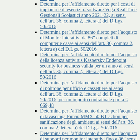
Determina per l’affidamento diretto per i costi di
impianto e di esercizio- software Vega Real Time
Gestionali Scolastici anno 2021-22, ai sensi
dell’art. 36, comma 2, lettera a) del D.Lgs.
50/2016
Determina per l’affidamento diretto per l’acquisto
di Monitor interattivi da 86” completi di
computer e casse ai sensi dell’art. 36, comma 2,
lettera a) del D.Lgs. 50/2016
Determina per l’affidamento diretto per l’acquisto
della licenza antivirus Kaspersky Endepoint
security for business valida per un anno ai sensi
dell’art. 36, comma 2, lettera a) del D.Lgs.
50/2016
Determina per l’affidamento diretto per l’acquisto
di poltrone per ufficio e cassettiere ai sensi
dell’art. 36, comma 2, lettera a) del D.Lgs.
50/2016, per un importo contrattuale pari a €
669,48
Determina per l’affidamento diretto per l’acquisto
di lavasciuga Fimap MMX 50 BT action per
sanificazione degli ambienti ai sensi dell’art. 36,
comma 2, lettera a) del D.Lgs. 50/2016
Determina per l’affidamento diretto per l’acquisto
di supporti per monitor interattivi fino a 86” sensi