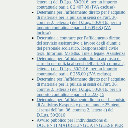
lettera a) del D.Lgs. 50/2016, per un importo
contrattuale pari a € 2.407,00 (IVA esclusa)
Determina per l’affidamento diretto per l’acquisto
di materiale per la pulizia ai sensi dell’art. 36,
comma 2, lettera a) del D.Lgs. 50/2016, per un
importo contrattuale pari a € 609,68 (IVA
inclusa)
Determina a contrarre per l’affidamento diretto
del servizio assicurativo a favore degli alunni e
del personale scolastico, Responsabilità civile
terzi, Infortuni, Malattia, Tutela legale, Assistenza
Determina per l’affidamento diretto acquisto di
carrello per pulizia ai sensi dell’art. 36, comma 2,
lettera a) del D.Lgs. 50/2016, per un importo
contrattuale pari a € 255,00 (IVA esclusa)
Determina per l’affidamento diretto per l’acquisto
di materiale per la pulizia ai sensi dell’art. 36,
comma 2, lettera a) del D.Lgs. 50/2016, per un
importo contrattuale pari a € 2.223,15
Determina per l’affidamento diretto per l’acquisto
di Antivirus Kaspersky per un anno e 25 utenti,
ai sensi dell’art. 36, comma 2, lettera a) del
D.Lgs. 50/2016
Avviso pubblico per l'individuazione di:
DOCENTI MADRELINGUA INGLESE PER