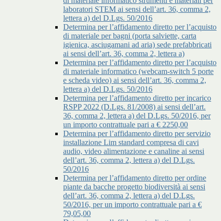
di materiale informatico strumenti e materiali per
laboratori STEM ai sensi dell’art. 36, comma 2,
lettera a) del D.Lgs. 50/2016
Determina per l’affidamento diretto per l’acquisto
di materiale per bagni (porta salviette, carta
igienica, asciugamani ad aria) sede prefabbricati
ai sensi dell’art. 36, comma 2, lettera a)
Determina per l’affidamento diretto per l’acquisto
di materiale informatico (webcam-switch 5 porte
e scheda video) ai sensi dell’art. 36, comma 2,
lettera a) del D.Lgs. 50/2016
Determina per l’affidamento diretto per incarico
RSPP 2022 (D.Lgs. 81/2008) ai sensi dell’art.
36, comma 2, lettera a) del D.Lgs. 50/2016, per
un importo contrattuale pari a € 2250,00
Determina per l’affidamento diretto per servizio
installazione Lim standard compresa di cavi
audio, video alimentazione e canaline ai sensi
dell’art. 36, comma 2, lettera a) del D.Lgs.
50/2016
Determina per l’affidamento diretto per ordine
piante da bacche progetto biodiversità ai sensi
dell’art. 36, comma 2, lettera a) del D.Lgs.
50/2016, per un importo contrattuale pari a €
79,05,00