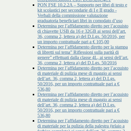
PON FSE 10.2.2A – Supporto per libri di testo e
kit scolastici per secondarie di I e II grado -
Verbali della commissione valutazione
graduatoria beneficiari libri in comodato d’uso
Determina per l’affidamento diretto per l’acquisto
di chiavette USB da 16 e 32GB ai sensi dell’art.
36, comma 2, lettera a) del D.Lgs. 50/2016, per
un importo contrattuale pari a € 105,00
Determina per l’affidamento diretto per la stampa
di libretti sul tema” Riflessioni sulla parità di
genere” effettuati dalla classe 4L, ai sensi dell’art.
36, comma 2, lettera a) del D.Lgs. 50/2016
Determina per l’affidamento diretto per l’acquisto
di materiale di pulizia mese di maggio ai sensi
dell’art. 36, comma 2, lettera a) del D.Lgs.
50/2016, per un importo contrattuale pari a €
536,80
Determina per l’affidamento diretto per l’acquisto
di materiale di pulizia mese di maggio ai sensi
dell’art. 36, comma 2, lettera a) del D.Lgs.
50/2016, per un importo contrattuale pari a €
536,80
Determina per l’affidamento diretto per l’acquisto
di materiale per la pulizia della palestra (telaio a