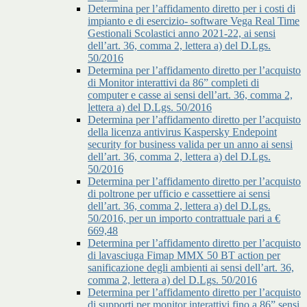
Determina per l’affidamento diretto per i costi di
impianto e di esercizio- software Vega Real Time
Gestionali Scolastici anno 2021-22, ai sensi
dell’art. 36, comma 2, lettera a) del D.Lgs.
50/2016
Determina per l’affidamento diretto per l’acquisto
di Monitor interattivi da 86” completi di
computer e casse ai sensi dell’art. 36, comma 2,
lettera a) del D.Lgs. 50/2016
Determina per l’affidamento diretto per l’acquisto
della licenza antivirus Kaspersky Endepoint
security for business valida per un anno ai sensi
dell’art. 36, comma 2, lettera a) del D.Lgs.
50/2016
Determina per l’affidamento diretto per l’acquisto
di poltrone per ufficio e cassettiere ai sensi
dell’art. 36, comma 2, lettera a) del D.Lgs.
50/2016, per un importo contrattuale pari a €
669,48
Determina per l’affidamento diretto per l’acquisto
di lavasciuga Fimap MMX 50 BT action per
sanificazione degli ambienti ai sensi dell’art. 36,
comma 2, lettera a) del D.Lgs. 50/2016
Determina per l’affidamento diretto per l’acquisto
di supporti per monitor interattivi fino a 86” sensi