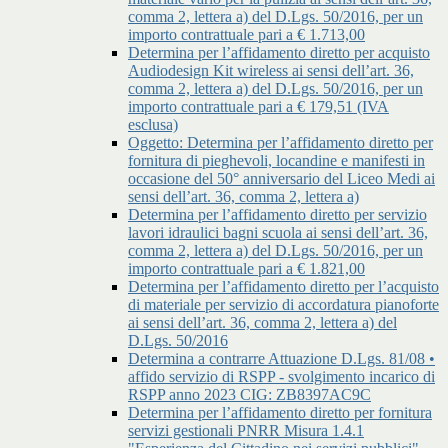
comma 2, lettera a) del D.Lgs. 50/2016, per un
importo contrattuale pari a € 1.713,00
Determina per l’affidamento diretto per acquisto
Audiodesign Kit wireless ai sensi dell’art. 36,
comma 2, lettera a) del D.Lgs. 50/2016, per un
importo contrattuale pari a € 179,51 (IVA
esclusa)
Oggetto: Determina per l’affidamento diretto per
fornitura di pieghevoli, locandine e manifesti in
occasione del 50° anniversario del Liceo Medi ai
sensi dell’art. 36, comma 2, lettera a)
Determina per l’affidamento diretto per servizio
lavori idraulici bagni scuola ai sensi dell’art. 36,
comma 2, lettera a) del D.Lgs. 50/2016, per un
importo contrattuale pari a € 1.821,00
Determina per l’affidamento diretto per l’acquisto
di materiale per servizio di accordatura pianoforte
ai sensi dell’art. 36, comma 2, lettera a) del
D.Lgs. 50/2016
Determina a contrarre Attuazione D.Lgs. 81/08 •
affido servizio di RSPP - svolgimento incarico di
RSPP anno 2023 CIG: ZB8397AC9C
Determina per l’affidamento diretto per fornitura
servizi gestionali PNRR Misura 1.4.1