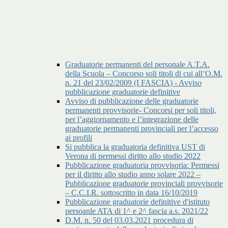
Graduatorie permanenti del personale A.T.A.
della Scuola – Concorso soli titoli di cui all’O.M.
n. 21 del 23/02/2009 (I FASCIA) - Avviso
pubblicazione graduatorie definitive
Avviso di pubblicazione delle graduatorie
permanenti provvisorie- Concorsi per soli titoli,
per l’aggiornamento e l’integrazione delle
graduatorie permanenti provinciali per l’accesso
ai profili
Si pubblica la graduatoria definitiva UST di
Verona di permessi diritto allo studio 2022
Pubblicazione graduatoria provvisoria: Permessi
per il diritto allo studio anno solare 2022 –
Pubblicazione graduatorie provinciali provvisorie
– C.C.I.R. sottoscritto in data 16/10/2019
Pubblicazione graduatorie definitive d'istituto
persoanle ATA di 1^ e 2^ fascia a.s. 2021/22
D.M. n. 50 del 03.03.2021 procedura di