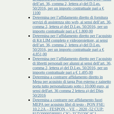
dell’art. 36, comma 2, lettera a) del D.Lgs.
50/2016, per un importo contrattuale pari a €
1100
Determina per l’affidamento diretto di fornitura
servizi di assistenza sito web, ai sensi dell’art. 36,
comma 2, lettera a) del D.Lgs. 50/2016, per un
importo contrattuale pari a € 1.800,00
Determina per l’affidamento diretto per l’acquisto
di Kit LIM completo e videoproiettore, ai sensi
dell’art. 36, comma 2, lettera a) del D.Lgs.
50/2016, per un importo contrattuale pari a €
4.851,00
Determina per l’affidamento diretto per l’acquisto
di libretti personali per alunni ai sensi dell’art. 36,
comma 2, lettera a) del D.Lgs. 50/2016, per un
importo contrattuale pari a € 1.495,00
Determina a contrarre affidamento diretto in
Mepa per acquisto di targa Pon esterna e zainetto
porta tutto personalizzato sotto i 10.000 euro, ai
sensi dell'art. 36 comma 2 lettera a) del Dlgs
50/2016
Determina a contrarre per affidamento fuori
MEPA per acquisto libri di testo - PON FSE:
10.2.2A – FESPON – VE – 2020 -52 CUP:
81D20000580001 CIG: ZCD320C4C1