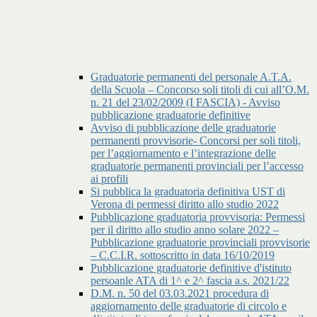
Graduatorie permanenti del personale A.T.A.
della Scuola – Concorso soli titoli di cui all’O.M.
n. 21 del 23/02/2009 (I FASCIA) - Avviso
pubblicazione graduatorie definitive
Avviso di pubblicazione delle graduatorie
permanenti provvisorie- Concorsi per soli titoli,
per l’aggiornamento e l’integrazione delle
graduatorie permanenti provinciali per l’accesso
ai profili
Si pubblica la graduatoria definitiva UST di
Verona di permessi diritto allo studio 2022
Pubblicazione graduatoria provvisoria: Permessi
per il diritto allo studio anno solare 2022 –
Pubblicazione graduatorie provinciali provvisorie
– C.C.I.R. sottoscritto in data 16/10/2019
Pubblicazione graduatorie definitive d'istituto
persoanle ATA di 1^ e 2^ fascia a.s. 2021/22
D.M. n. 50 del 03.03.2021 procedura di
aggiornamento delle graduatorie di circolo e