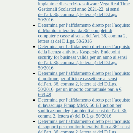
impianto e di esercizio- software Vega Real Time
Gestionali Scolastici anno 2021-22, ai sensi
dell’art. 36, comma 2, lettera a) del D.Lgs.
50/2016
Determina per l’affidamento diretto per l’acquisto
di Monitor interattivi da 86” completi di
computer e casse ai sensi dell’art. 36, comma 2,
lettera a) del D.Lgs. 50/2016
Determina per l’affidamento diretto per l’acquisto
della licenza antivirus Kaspersky Endepoint
security for business valida per un anno ai sensi
dell’art. 36, comma 2, lettera a) del D.Lgs.
50/2016
Determina per l’affidamento diretto per l’acquisto
di poltrone per ufficio e cassettiere ai sensi
dell’art. 36, comma 2, lettera a) del D.Lgs.
50/2016, per un importo contrattuale pari a €
669,48
Determina per l’affidamento diretto per l’acquisto
di lavasciuga Fimap MMX 50 BT action per
sanificazione degli ambienti ai sensi dell’art. 36,
comma 2, lettera a) del D.Lgs. 50/2016
Determina per l’affidamento diretto per l’acquisto
di supporti per monitor interattivi fino a 86” sensi
dell’art. 36, comma 2, lettera a) del D.Lgs.