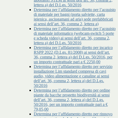
laboratori STEM ai sensi dell’art. 36, comma 2,
lettera a) del D.Lgs. 50/2016
Determina per l’affidamento diretto per l’acquisto
di materiale per bagni (porta salviette, carta
igienica, asciugamani ad aria) sede prefabbricati
ai sensi dell’art. 36, comma 2, lettera a)
Determina per l’affidamento diretto per l’acquisto
di materiale informatico (webcam-switch 5 porte
e scheda video) ai sensi dell’art. 36, comma 2,
lettera a) del D.Lgs. 50/2016
Determina per l’affidamento diretto per incarico
RSPP 2022 (D.Lgs. 81/2008) ai sensi dell’art.
36, comma 2, lettera a) del D.Lgs. 50/2016, per
un importo contrattuale pari a € 2250,00
Determina per l’affidamento diretto per servizio
installazione Lim standard compresa di cavi
audio, video alimentazione e canaline ai sensi
dell’art. 36, comma 2, lettera a) del D.Lgs.
50/2016
Determina per l’affidamento diretto per ordine
piante da bacche progetto biodiversità ai sensi
dell’art. 36, comma 2, lettera a) del D.Lgs.
50/2016, per un importo contrattuale pari a €
79,05,00
Determina per l’affidamento diretto per rinnovo