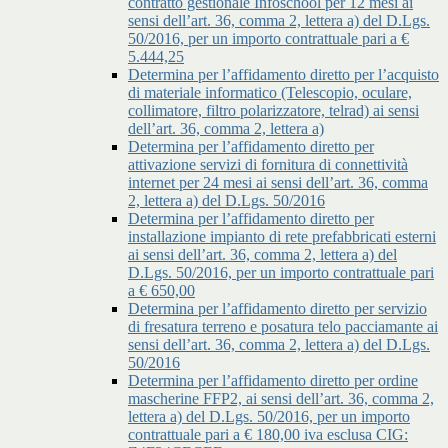
contratto gestionale Infoschool per 12 mesi ai
sensi dell’art. 36, comma 2, lettera a) del D.Lgs.
50/2016, per un importo contrattuale pari a €
5.444,25
Determina per l’affidamento diretto per l’acquisto
di materiale informatico (Telescopio, oculare,
collimatore, filtro polarizzatore, telrad) ai sensi
dell’art. 36, comma 2, lettera a)
Determina per l’affidamento diretto per
attivazione servizi di fornitura di connettività
internet per 24 mesi ai sensi dell’art. 36, comma
2, lettera a) del D.Lgs. 50/2016
Determina per l’affidamento diretto per
installazione impianto di rete prefabbricati esterni
ai sensi dell’art. 36, comma 2, lettera a) del
D.Lgs. 50/2016, per un importo contrattuale pari
a € 650,00
Determina per l’affidamento diretto per servizio
di fresatura terreno e posatura telo pacciamante ai
sensi dell’art. 36, comma 2, lettera a) del D.Lgs.
50/2016
Determina per l’affidamento diretto per ordine
mascherine FFP2, ai sensi dell’art. 36, comma 2,
lettera a) del D.Lgs. 50/2016, per un importo
contrattuale pari a € 180,00 iva esclusa CIG: