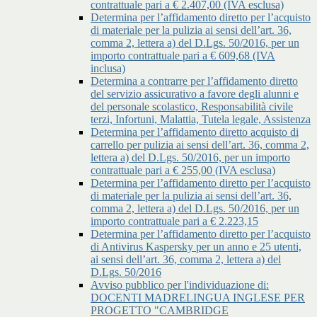
contrattuale pari a € 2.407,00 (IVA esclusa)
Determina per l’affidamento diretto per l’acquisto
di materiale per la pulizia ai sensi dell’art. 36,
comma 2, lettera a) del D.Lgs. 50/2016, per un
importo contrattuale pari a € 609,68 (IVA
inclusa)
Determina a contrarre per l’affidamento diretto
del servizio assicurativo a favore degli alunni e
del personale scolastico, Responsabilità civile
terzi, Infortuni, Malattia, Tutela legale, Assistenza
Determina per l’affidamento diretto acquisto di
carrello per pulizia ai sensi dell’art. 36, comma 2,
lettera a) del D.Lgs. 50/2016, per un importo
contrattuale pari a € 255,00 (IVA esclusa)
Determina per l’affidamento diretto per l’acquisto
di materiale per la pulizia ai sensi dell’art. 36,
comma 2, lettera a) del D.Lgs. 50/2016, per un
importo contrattuale pari a € 2.223,15
Determina per l’affidamento diretto per l’acquisto
di Antivirus Kaspersky per un anno e 25 utenti,
ai sensi dell’art. 36, comma 2, lettera a) del
D.Lgs. 50/2016
Avviso pubblico per l'individuazione di:
DOCENTI MADRELINGUA INGLESE PER
PROGETTO "CAMBRIDGE