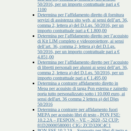
50/2016, per un importo contrattuale pari a €
1100
Determina per l’affidamento diretto di fornitura
servizi di assistenza sito web, ai sensi dell’art. 36,
comma 2, lettera a) del D.Lgs. 50/2016, per un
importo contrattuale pari a € 1.800,00
Determina per l’affidamento diretto per l’acquisto
di Kit LIM completo e videoproiettore, ai sensi
dell’art. 36, comma 2, lettera a) del D.Lgs.
50/2016, per un importo contrattuale pari a €
4.851,00
Determina per l’affidamento diretto per l’acquisto
di libretti personali per alunni ai sensi dell’art. 36,
comma 2, lettera a) del D.Lgs. 50/2016, per un
importo contrattuale pari a € 1.495,00
Determina a contrarre affidamento diretto in
Mepa per acquisto di targa Pon esterna e zainetto
porta tutto personalizzato sotto i 10.000 euro, ai
sensi dell'art. 36 comma 2 lettera a) del Dlgs
50/2016
Determina a contrarre per affidamento fuori
MEPA per acquisto libri di testo - PON FSE:
10.2.2A – FESPON – VE – 2020 -52 CUP:
81D20000580001 CIG: ZCD320C4C1
PON FSE 10.2.2A – Supporto per libri di testo e