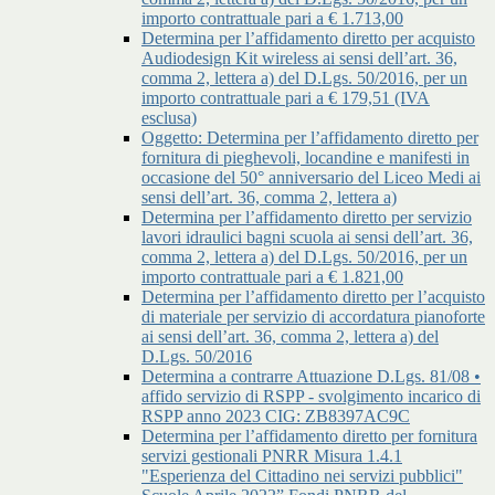
importo contrattuale pari a € 1.713,00
Determina per l’affidamento diretto per acquisto
Audiodesign Kit wireless ai sensi dell’art. 36,
comma 2, lettera a) del D.Lgs. 50/2016, per un
importo contrattuale pari a € 179,51 (IVA
esclusa)
Oggetto: Determina per l’affidamento diretto per
fornitura di pieghevoli, locandine e manifesti in
occasione del 50° anniversario del Liceo Medi ai
sensi dell’art. 36, comma 2, lettera a)
Determina per l’affidamento diretto per servizio
lavori idraulici bagni scuola ai sensi dell’art. 36,
comma 2, lettera a) del D.Lgs. 50/2016, per un
importo contrattuale pari a € 1.821,00
Determina per l’affidamento diretto per l’acquisto
di materiale per servizio di accordatura pianoforte
ai sensi dell’art. 36, comma 2, lettera a) del
D.Lgs. 50/2016
Determina a contrarre Attuazione D.Lgs. 81/08 •
affido servizio di RSPP - svolgimento incarico di
RSPP anno 2023 CIG: ZB8397AC9C
Determina per l’affidamento diretto per fornitura
servizi gestionali PNRR Misura 1.4.1
"Esperienza del Cittadino nei servizi pubblici"