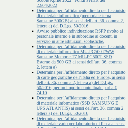
Scuole Aprile 2022” Fondi PNRR del
22/04/2022
Determina per l’affidamento diretto per l’acquisto
di materiale informatico (memoria esterna
Samsung 500GB) ai sensi dell’art. 36, comma 2,
lettera a) del D.Lgs. 50/2016
Avviso pubblico individuazione RSPP rivolto al
personale interno e in subordine ai docenti in
servizio in altre istituzioni scolastiche.
Determina per l’affidamento diretto per l’acquisto
di materiale informatico MU-PC500T/WW
Samsung Memorie T7 MU-PC500T SSD
Esterno da 500 GB ai sensi dell’art. 36, comma
2, lettera a)
Determina per l’affidamento diretto per l’acquisto
di carte geografiche dell’Italia ed Europa, ai sensi
dell’art. 36, comma 2, lettera a) del D.Lgs.
50/2016, per un importo contrattuale pari a €
74,10
Determina per l’affidamento diretto per l’acquisto
di materiale informatico (SSD SAMSUNG E
UPS ATLANTIS) ai sensi dell’art. 36, comma 2,
lettera a) del D.Lgs. 50/2016
Determina per l’affidamento diretto per l’acquisto
di materiale vario per laboratorio di fiisca ai sensi