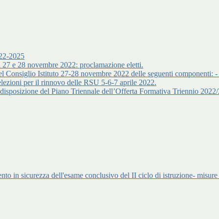
022-2025
del 27 e 28 novembre 2022: proclamazione eletti.
ioni del Consiglio Istituto 27-28 novembre 2022 delle seguenti comp
zioni per il rinnovo delle RSU 5-6-7 aprile 2022.
predisposizione del Piano Triennale dell’Offerta Formativa Triennio 202
nto in sicurezza dell'esame conclusivo del II ciclo di istruzione- misure