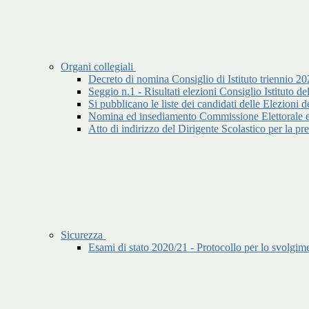
Organi collegiali
Decreto di nomina Consiglio di Istituto triennio 2
Seggio n.1 - Risultati elezioni Consiglio Istituto 
Si pubblicano le liste dei candidati delle Elez
Nomina ed insediamento Commissione Elettorale ele
Atto di indirizzo del Dirigente Scolastico per la 
Sicurezza
Esami di stato 2020/21 - Protocollo per lo svolgime