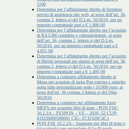
1100
Determina per l’affidamento diretto di fornitura
servizi di assistenza sito web, ai sensi dell’art. 36,
comma 2, lettera a) del D.Lgs. 50/2016, per un
importo contrattuale pari a € 1.800,00
Determina per l’affidamento diretto per l’acquisto
di Kit LIM completo e videoproiettore, ai sensi
dell’art. 36, comma 2, lettera a) del D.Lgs.
50/2016, per un importo contrattuale pari a €
4.851,00
Determina per l’affidamento diretto per l’acquisto
di libretti personali per alunni ai sensi dell’art. 36,
comma 2, lettera a) del D.Lgs. 50/2016, per un
importo contrattuale pari a € 1.495,00
Determina a contrarre affidamento diretto in
Mepa per acquisto di targa Pon esterna e zainetto
porta tutto personalizzato sotto i 10.000 euro, ai
sensi dell'art. 36 comma 2 lettera a) del Dlgs
50/2016
Determina a contrarre per affidamento fuori
MEPA per acquisto libri di testo - PON FSE:
10.2.2A – FESPON – VE – 2020 -52 CUP:
81D20000580001 CIG: ZCD320C4C1
PON FSE 10.2.2A – Supporto per libri di testo e
kit scolastici per secondarie di I e II grado -