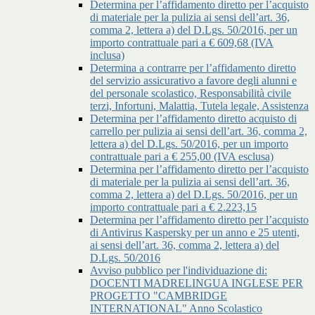
Determina per l’affidamento diretto per l’acquisto
di materiale per la pulizia ai sensi dell’art. 36,
comma 2, lettera a) del D.Lgs. 50/2016, per un
importo contrattuale pari a € 609,68 (IVA
inclusa)
Determina a contrarre per l’affidamento diretto
del servizio assicurativo a favore degli alunni e
del personale scolastico, Responsabilità civile
terzi, Infortuni, Malattia, Tutela legale, Assistenza
Determina per l’affidamento diretto acquisto di
carrello per pulizia ai sensi dell’art. 36, comma 2,
lettera a) del D.Lgs. 50/2016, per un importo
contrattuale pari a € 255,00 (IVA esclusa)
Determina per l’affidamento diretto per l’acquisto
di materiale per la pulizia ai sensi dell’art. 36,
comma 2, lettera a) del D.Lgs. 50/2016, per un
importo contrattuale pari a € 2.223,15
Determina per l’affidamento diretto per l’acquisto
di Antivirus Kaspersky per un anno e 25 utenti,
ai sensi dell’art. 36, comma 2, lettera a) del
D.Lgs. 50/2016
Avviso pubblico per l'individuazione di:
DOCENTI MADRELINGUA INGLESE PER
PROGETTO "CAMBRIDGE
INTERNATIONAL" Anno Scolastico