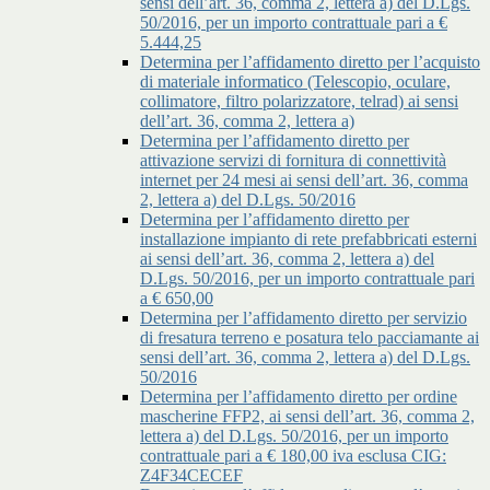
sensi dell’art. 36, comma 2, lettera a) del D.Lgs.
50/2016, per un importo contrattuale pari a €
5.444,25
Determina per l’affidamento diretto per l’acquisto
di materiale informatico (Telescopio, oculare,
collimatore, filtro polarizzatore, telrad) ai sensi
dell’art. 36, comma 2, lettera a)
Determina per l’affidamento diretto per
attivazione servizi di fornitura di connettività
internet per 24 mesi ai sensi dell’art. 36, comma
2, lettera a) del D.Lgs. 50/2016
Determina per l’affidamento diretto per
installazione impianto di rete prefabbricati esterni
ai sensi dell’art. 36, comma 2, lettera a) del
D.Lgs. 50/2016, per un importo contrattuale pari
a € 650,00
Determina per l’affidamento diretto per servizio
di fresatura terreno e posatura telo pacciamante ai
sensi dell’art. 36, comma 2, lettera a) del D.Lgs.
50/2016
Determina per l’affidamento diretto per ordine
mascherine FFP2, ai sensi dell’art. 36, comma 2,
lettera a) del D.Lgs. 50/2016, per un importo
contrattuale pari a € 180,00 iva esclusa CIG:
Z4F34CECEF