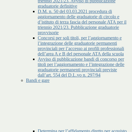
triennio 2021/23. Avviso di pubblicazione
graduatorie definitive
D.M. n. 50 del 03.03.2021 procedura di
aggiornamento delle graduatorie di circolo e
d’istituto di terza fascia del personale ATA per il
triennio 2021/23. Pubblicazione graduatorie
provvisorie
Concorsi per soli titoli, per l’aggiornamento e
l’integrazione delle graduatorie permanenti
provinciali per l’accesso ai profili professionali
dell’area A e B del personale ATA della scuola
Avviso di pubblicazione bandi di concorso per
titoli per l’aggiornamento e l’integrazione delle
graduatorie permanenti provinciali previste
dall’art. 554 del D.L.vo n. 297/94
Bandi e gare
Determina per l’affidamento diretto per acquisto