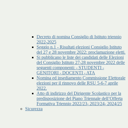
Decreto di nomina Consiglio di Istituto triennio
2022-2025
Seggio n.1 - Risultati elezioni Consiglio Istituto
del 27 e 28 novembre 2022: proclamazione eletti.
Si pubblicano le liste dei candidati delle Elezioni
del Consiglio Istituto 27-28 novembre 2022 delle
seguenti componenti: - STUDENTI -
GENITORI - DOCENTI - ATA
Nomina ed insediamento Commissione Elettorale
elezioni per il rinnovo delle RSU 5-6-7 aprile
2022.
Atto di indirizzo del Dirigente Scolastico per la
predisposizione del Piano Triennale dell’Offerta
Formativa Triennio 2022/23- 2023/24- 2024/25
Sicurezza