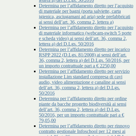
lettera a) del D.Lgs. 50/2016
Determina per l’affidamento diretto per l’acquisto
di materiale per bagni (porta salviette, carta
igienica, asciugamani ad aria) sede prefabbricati
ai sensi dell’art. 36, comma 2, lettera a)
Determina per l’affidamento diretto per l’acquisto
di materiale informatico (webcam-switch 5 porte
e scheda video) ai sensi dell’art. 36, comma 2,
lettera a) del D.Lgs. 50/2016
Determina per l’affidamento diretto per incarico
RSPP 2022 (D.Lgs. 81/2008) ai sensi dell’art.
36, comma 2, lettera a) del D.Lgs. 50/2016, per
un importo contrattuale pari a € 2250,00
Determina per l’affidamento diretto per servizio
installazione Lim standard compresa di cavi
audio, video alimentazione e canaline ai sensi
dell’art. 36, comma 2, lettera a) del D.Lgs.
50/2016
Determina per l’affidamento diretto per ordine
piante da bacche progetto biodiversità ai sensi
dell’art. 36, comma 2, lettera a) del D.Lgs.
50/2016, per un importo contrattuale pari a €
79,05,00
Determina per l’affidamento diretto per rinnovo
contratto gestionale Infoschool per 12 mesi ai