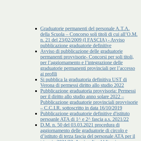
Graduatorie permanenti del personale A.T.A.
della Scuola – Concorso soli titoli di cui all’O.M.
n. 21 del 23/02/2009 (I FASCIA) - Avviso
pubblicazione graduatorie definitive
Avviso di pubblicazione delle graduatorie
permanenti provvisorie- Concorsi per soli titoli,
per l’aggiornamento e l’integrazione delle
graduatorie permanenti provinciali per l’accesso
ai profili
Si pubblica la graduatoria definitiva UST di
Verona di permessi diritto allo studio 2022
Pubblicazione graduatoria provvisoria: Permessi
per il diritto allo studio anno solare 2022 –
Pubblicazione graduatorie provinciali provvisorie
– C.C.I.R. sottoscritto in data 16/10/2019
Pubblicazione graduatorie definitive d'istituto
persoanle ATA di 1^ e 2^ fascia a.s. 2021/22
D.M. n. 50 del 03.03.2021 procedura di
aggiornamento delle graduatorie di circolo e
d’istituto di terza fascia del personale ATA per il