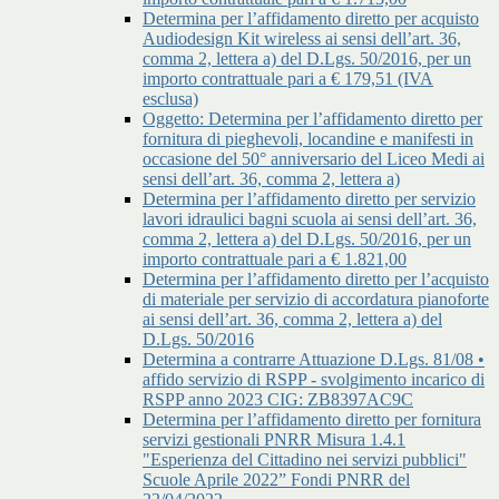
Determina per l’affidamento diretto per acquisto
Audiodesign Kit wireless ai sensi dell’art. 36,
comma 2, lettera a) del D.Lgs. 50/2016, per un
importo contrattuale pari a € 179,51 (IVA
esclusa)
Oggetto: Determina per l’affidamento diretto per
fornitura di pieghevoli, locandine e manifesti in
occasione del 50° anniversario del Liceo Medi ai
sensi dell’art. 36, comma 2, lettera a)
Determina per l’affidamento diretto per servizio
lavori idraulici bagni scuola ai sensi dell’art. 36,
comma 2, lettera a) del D.Lgs. 50/2016, per un
importo contrattuale pari a € 1.821,00
Determina per l’affidamento diretto per l’acquisto
di materiale per servizio di accordatura pianoforte
ai sensi dell’art. 36, comma 2, lettera a) del
D.Lgs. 50/2016
Determina a contrarre Attuazione D.Lgs. 81/08 •
affido servizio di RSPP - svolgimento incarico di
RSPP anno 2023 CIG: ZB8397AC9C
Determina per l’affidamento diretto per fornitura
servizi gestionali PNRR Misura 1.4.1
"Esperienza del Cittadino nei servizi pubblici"
Scuole Aprile 2022” Fondi PNRR del