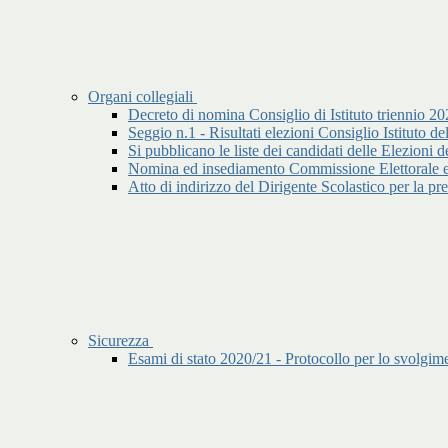
Organi collegiali
Decreto di nomina Consiglio di Istituto triennio 2
Seggio n.1 - Risultati elezioni Consiglio Istituto 
Si pubblicano le liste dei candidati delle Elez
Nomina ed insediamento Commissione Elettorale ele
Atto di indirizzo del Dirigente Scolastico per la 
Sicurezza
Esami di stato 2020/21 - Protocollo per lo svolgime