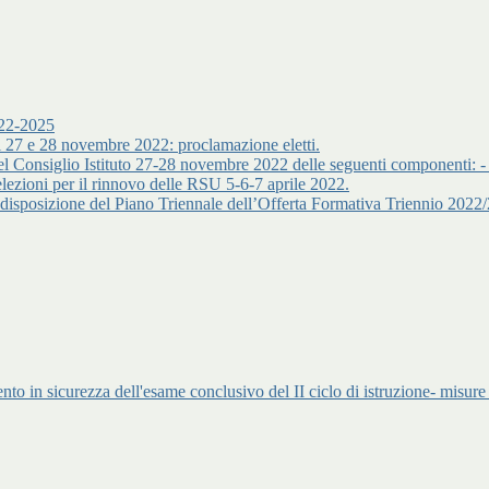
022-2025
del 27 e 28 novembre 2022: proclamazione eletti.
ioni del Consiglio Istituto 27-28 novembre 2022 delle seguenti comp
zioni per il rinnovo delle RSU 5-6-7 aprile 2022.
predisposizione del Piano Triennale dell’Offerta Formativa Triennio 202
nto in sicurezza dell'esame conclusivo del II ciclo di istruzione- misure