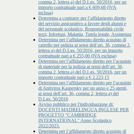
comma 2, lettera a) del D.Lgs. 50/2016, per un
importo contrattuale pari a € 609,68 (IVA
inclusa)
Determina a contrarre per l’affidamento diretto
del servizio assicurativo a favore degli alunni e
del personale scolastico, Responsabilità civile
terzi, Infortuni, Malattia, Tutela legale, Assistenza
Determina per l’affidamento diretto acquisto di
carrello per pulizia ai sensi dell’art. 36, comma 2,
lettera a) del D.Lgs. 50/2016, per un importo
contrattuale pari a € 255,00 (IVA esclusa)
Determina per l’affidamento diretto per l’acquisto
di materiale per la pulizia ai sensi dell’art. 36,
comma 2, lettera a) del D.Lgs. 50/2016, per un
importo contrattuale pari a € 2.223,15
Determina per l’affidamento diretto per l’acquisto
di Antivirus Kaspersky per un anno e 25 utenti,
ai sensi dell’art. 36, comma 2, lettera a) del
D.Lgs. 50/2016
Avviso pubblico per l'individuazione di:
DOCENTI MADRELINGUA INGLESE PER
PROGETTO "CAMBRIDGE
INTERNATIONAL" Anno Scolastico
2022/2023.
Determina per l’affidamento diretto acquisto di