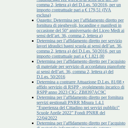
comma 2, lettera a) del D.Lgs. 50/2016, per un
importo contrattuale pari a € 179,51 (IVA
esclusa)
Oggetto: Determina per l’affidamento diretto per
fornitura di pieghevoli, locandine e manifesti in
occasione del 50° anniversario del Liceo Medi ai
sensi dell’art. 36, comma 2, lettera a)
Determina per l’affidamento diretto per servizio
lavori idraulici bagni scuola ai sensi dell’art. 36,
comma 2, lettera a) del D.Lgs. 50/2016, per un
importo contrattuale pari a € 1.821,00
Determina per l’affidamento diretto per l’acquisto
di materiale per servizio di accordatura pianoforte
ai sensi dell’art. 36, comma 2, lettera a) del
D.Lgs. 50/2016
Determina a contrarre Attuazione D.Lgs. 81/08 •
affido servizio di RSPP - svolgimento incarico di
RSPP anno 2023 CIG: ZB8397AC9C
Determina per l’affidamento diretto per fornitura
servizi gestionali PNRR Misura 1.4.1
"Esperienza del Cittadino nei servizi pubblici"
Scuole Aprile 2022” Fondi PNRR del
22/04/2022
Determina per l’affidamento diretto per l’acquisto