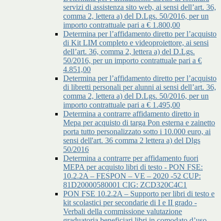
servizi di assistenza sito web, ai sensi dell’art. 36,
comma 2, lettera a) del D.Lgs. 50/2016, per un
importo contrattuale pari a € 1.800,00
Determina per l’affidamento diretto per l’acquisto
di Kit LIM completo e videoproiettore, ai sensi
dell’art. 36, comma 2, lettera a) del D.Lgs.
50/2016, per un importo contrattuale pari a €
4.851,00
Determina per l’affidamento diretto per l’acquisto
di libretti personali per alunni ai sensi dell’art. 36,
comma 2, lettera a) del D.Lgs. 50/2016, per un
importo contrattuale pari a € 1.495,00
Determina a contrarre affidamento diretto in
Mepa per acquisto di targa Pon esterna e zainetto
porta tutto personalizzato sotto i 10.000 euro, ai
sensi dell'art. 36 comma 2 lettera a) del Dlgs
50/2016
Determina a contrarre per affidamento fuori
MEPA per acquisto libri di testo - PON FSE:
10.2.2A – FESPON – VE – 2020 -52 CUP:
81D20000580001 CIG: ZCD320C4C1
PON FSE 10.2.2A – Supporto per libri di testo e
kit scolastici per secondarie di I e II grado -
Verbali della commissione valutazione
graduatoria beneficiari libri in comodato d’uso