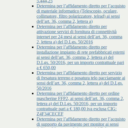
5.444,25
Determina per l’affidamento diretto per l’acquisto
di materiale informatico (Telescopio, oculare,
collimatore, filtro polarizzatore, telrad) ai sensi
dell’art. 36, comma 2, lettera a)
Determina per l’affidamento diretto per
attivazione servizi di fornitura di connettività
internet per 24 mesi ai sensi dell’art. 36, comma
2, lettera a) del D.Lgs. 50/2016
Determina per l’affidamento diretto per
installazione impianto di rete prefabbricati esterni
ai sensi dell’art. 36, comma 2, lettera a) del
D.Lgs. 50/2016, per un importo contrattuale pari
a € 650,00
Determina per l’affidamento diretto per servizio
di fresatura terreno e posatura telo pacciamante ai
sensi dell’art. 36, comma 2, lettera a) del D.Lgs.
50/2016
Determina per l’affidamento diretto per ordine
mascherine FFP2, ai sensi dell’art. 36, comma 2,
lettera a) del D.Lgs. 50/2016, per un importo
contrattuale pari a € 180,00 iva esclusa CIG:
Z4F34CECEF
Determina per l’affidamento diretto per l’acquisto
di supporto da pavimento per monitor ai sensi