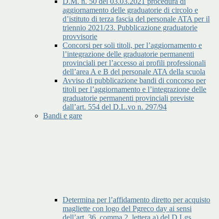
D.M. n. 50 del 03.03.2021 procedura di
aggiornamento delle graduatorie di circolo e
d’istituto di terza fascia del personale ATA per il
triennio 2021/23. Pubblicazione graduatorie
provvisorie
Concorsi per soli titoli, per l’aggiornamento e
l’integrazione delle graduatorie permanenti
provinciali per l’accesso ai profili professionali
dell’area A e B del personale ATA della scuola
Avviso di pubblicazione bandi di concorso per
titoli per l’aggiornamento e l’integrazione delle
graduatorie permanenti provinciali previste
dall’art. 554 del D.L.vo n. 297/94
Bandi e gare
Determina per l’affidamento diretto per acquisto
magliette con logo del Pgreco day ai sensi
dell’art. 36, comma 2, lettera a) del D.Lgs.