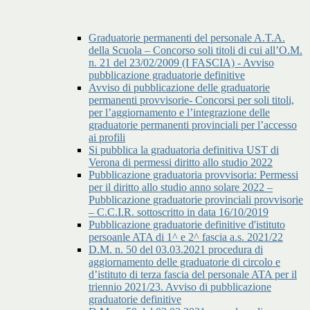
Graduatorie permanenti del personale A.T.A.
della Scuola – Concorso soli titoli di cui all’O.M.
n. 21 del 23/02/2009 (I FASCIA) - Avviso
pubblicazione graduatorie definitive
Avviso di pubblicazione delle graduatorie
permanenti provvisorie- Concorsi per soli titoli,
per l’aggiornamento e l’integrazione delle
graduatorie permanenti provinciali per l’accesso
ai profili
Si pubblica la graduatoria definitiva UST di
Verona di permessi diritto allo studio 2022
Pubblicazione graduatoria provvisoria: Permessi
per il diritto allo studio anno solare 2022 –
Pubblicazione graduatorie provinciali provvisorie
– C.C.I.R. sottoscritto in data 16/10/2019
Pubblicazione graduatorie definitive d'istituto
persoanle ATA di 1^ e 2^ fascia a.s. 2021/22
D.M. n. 50 del 03.03.2021 procedura di
aggiornamento delle graduatorie di circolo e
d’istituto di terza fascia del personale ATA per il
triennio 2021/23. Avviso di pubblicazione
graduatorie definitive