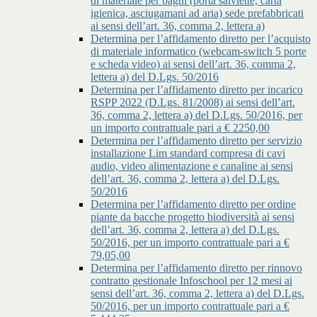
di materiale per bagni (porta salviette, carta
igienica, asciugamani ad aria) sede prefabbricati
ai sensi dell’art. 36, comma 2, lettera a)
Determina per l’affidamento diretto per l’acquisto
di materiale informatico (webcam-switch 5 porte
e scheda video) ai sensi dell’art. 36, comma 2,
lettera a) del D.Lgs. 50/2016
Determina per l’affidamento diretto per incarico
RSPP 2022 (D.Lgs. 81/2008) ai sensi dell’art.
36, comma 2, lettera a) del D.Lgs. 50/2016, per
un importo contrattuale pari a € 2250,00
Determina per l’affidamento diretto per servizio
installazione Lim standard compresa di cavi
audio, video alimentazione e canaline ai sensi
dell’art. 36, comma 2, lettera a) del D.Lgs.
50/2016
Determina per l’affidamento diretto per ordine
piante da bacche progetto biodiversità ai sensi
dell’art. 36, comma 2, lettera a) del D.Lgs.
50/2016, per un importo contrattuale pari a €
79,05,00
Determina per l’affidamento diretto per rinnovo
contratto gestionale Infoschool per 12 mesi ai
sensi dell’art. 36, comma 2, lettera a) del D.Lgs.
50/2016, per un importo contrattuale pari a €