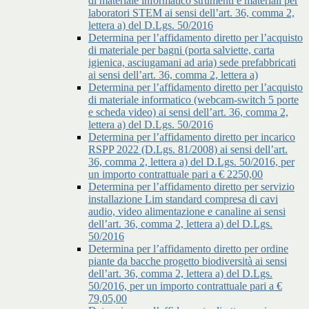
di materiale informatico strumenti e materiali per
laboratori STEM ai sensi dell’art. 36, comma 2,
lettera a) del D.Lgs. 50/2016
Determina per l’affidamento diretto per l’acquisto
di materiale per bagni (porta salviette, carta
igienica, asciugamani ad aria) sede prefabbricati
ai sensi dell’art. 36, comma 2, lettera a)
Determina per l’affidamento diretto per l’acquisto
di materiale informatico (webcam-switch 5 porte
e scheda video) ai sensi dell’art. 36, comma 2,
lettera a) del D.Lgs. 50/2016
Determina per l’affidamento diretto per incarico
RSPP 2022 (D.Lgs. 81/2008) ai sensi dell’art.
36, comma 2, lettera a) del D.Lgs. 50/2016, per
un importo contrattuale pari a € 2250,00
Determina per l’affidamento diretto per servizio
installazione Lim standard compresa di cavi
audio, video alimentazione e canaline ai sensi
dell’art. 36, comma 2, lettera a) del D.Lgs.
50/2016
Determina per l’affidamento diretto per ordine
piante da bacche progetto biodiversità ai sensi
dell’art. 36, comma 2, lettera a) del D.Lgs.
50/2016, per un importo contrattuale pari a €
79,05,00