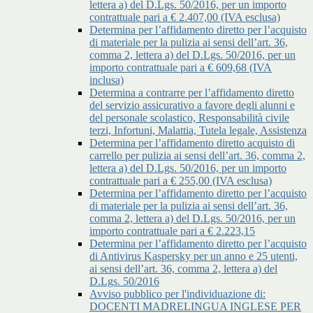
lettera a) del D.Lgs. 50/2016, per un importo
contrattuale pari a € 2.407,00 (IVA esclusa)
Determina per l’affidamento diretto per l’acquisto
di materiale per la pulizia ai sensi dell’art. 36,
comma 2, lettera a) del D.Lgs. 50/2016, per un
importo contrattuale pari a € 609,68 (IVA
inclusa)
Determina a contrarre per l’affidamento diretto
del servizio assicurativo a favore degli alunni e
del personale scolastico, Responsabilità civile
terzi, Infortuni, Malattia, Tutela legale, Assistenza
Determina per l’affidamento diretto acquisto di
carrello per pulizia ai sensi dell’art. 36, comma 2,
lettera a) del D.Lgs. 50/2016, per un importo
contrattuale pari a € 255,00 (IVA esclusa)
Determina per l’affidamento diretto per l’acquisto
di materiale per la pulizia ai sensi dell’art. 36,
comma 2, lettera a) del D.Lgs. 50/2016, per un
importo contrattuale pari a € 2.223,15
Determina per l’affidamento diretto per l’acquisto
di Antivirus Kaspersky per un anno e 25 utenti,
ai sensi dell’art. 36, comma 2, lettera a) del
D.Lgs. 50/2016
Avviso pubblico per l'individuazione di:
DOCENTI MADRELINGUA INGLESE PER