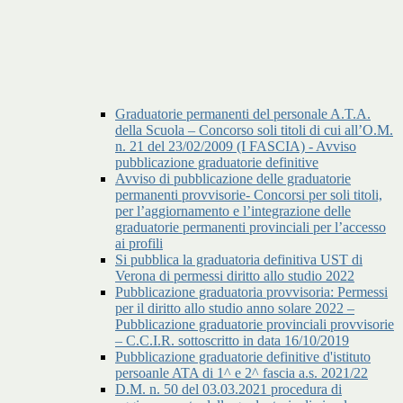
Graduatorie permanenti del personale A.T.A.
della Scuola – Concorso soli titoli di cui all’O.M.
n. 21 del 23/02/2009 (I FASCIA) - Avviso
pubblicazione graduatorie definitive
Avviso di pubblicazione delle graduatorie
permanenti provvisorie- Concorsi per soli titoli,
per l’aggiornamento e l’integrazione delle
graduatorie permanenti provinciali per l’accesso
ai profili
Si pubblica la graduatoria definitiva UST di
Verona di permessi diritto allo studio 2022
Pubblicazione graduatoria provvisoria: Permessi
per il diritto allo studio anno solare 2022 –
Pubblicazione graduatorie provinciali provvisorie
– C.C.I.R. sottoscritto in data 16/10/2019
Pubblicazione graduatorie definitive d'istituto
persoanle ATA di 1^ e 2^ fascia a.s. 2021/22
D.M. n. 50 del 03.03.2021 procedura di