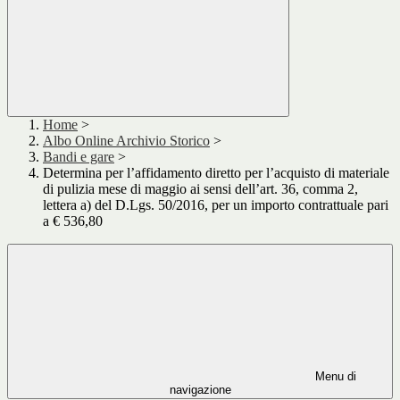
Home
>
Albo Online Archivio Storico
>
Bandi e gare
>
Determina per l’affidamento diretto per l’acquisto di materiale
di pulizia mese di maggio ai sensi dell’art. 36, comma 2,
lettera a) del D.Lgs. 50/2016, per un importo contrattuale pari
a € 536,80
Menu di
navigazione