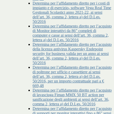
Determina per l’affidamento diretto per i costi di
impianto e di esercizio- software Vega Real Time
Gestionali Scolastici anno 2021-22, ai sensi
dell’art. 36, comma 2, lettera a) del D.Lgs.
50/2016
Determina per l’affidamento diretto per l’acquisto
di Monitor interattivi da 86” completi di
computer e casse ai sensi dell’art. 36, comma 2,
lettera a) del D.Lgs. 50/2016
Determina per l’affidamento diretto per l’acquisto
della licenza antivirus Kaspersky Endepoint
security for business valida per un anno ai sensi
dell’art. 36, comma 2, lettera a) del D.Lgs.
50/2016
Determina per l’affidamento diretto per l’acquisto
di poltrone per ufficio e cassettiere ai sensi
dell’art. 36, comma 2, lettera a) del D.Lgs.
50/2016, per un importo contrattuale pari a €
669,48
Determina per l’affidamento diretto per l’acquisto
di lavasciuga Fimap MMX 50 BT action per
sanificazione degli ambienti ai sensi dell’art. 36,
comma 2, lettera a) del D.Lgs. 50/2016
Determina per l’affidamento diretto per l’acquisto
di supporti per monitor interattivi fino a 86” sensi