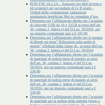
PON FSE 10.2.2A – Supporto per libri di testo e
kit scolastici per secondarie di I e II grado -
Verbali della commissione valutazione
graduatoria beneficiari libri in comodato d’uso
Determina per l’affidamento diretto per l’acquisto
di chiavette USB da 16 e 32GB ai sensi dell’art.
36, comma 2, lettera a) del D.Lgs. 50/2016, per
un importo contrattuale pari a € 105,00
Determina per l’affidamento diretto per la stampa
di libretti sul tema” Riflessioni sulla parità di
genere” effettuati dalla classe 4L, ai sensi dell’art.
36, comma 2, lettera a) del D.Lgs. 50/2016
Determina per l’affidamento diretto per l’acquisto
di materiale di pulizia mese di maggio ai sensi
dell’art. 36, comma 2, lettera a) del D.Lgs.
50/2016, per un importo contrattuale pari a €
536,80
Determina per l’affidamento diretto per l’acquisto
di materiale di pulizia mese di maggio ai sensi
dell’art. 36, comma 2, lettera a) del D.Lgs.
50/2016, per un importo contrattuale pari a €
536,80
Determina per l’affidamento diretto per l’acquisto
di materiale per la pulizia della palestra (telaio a