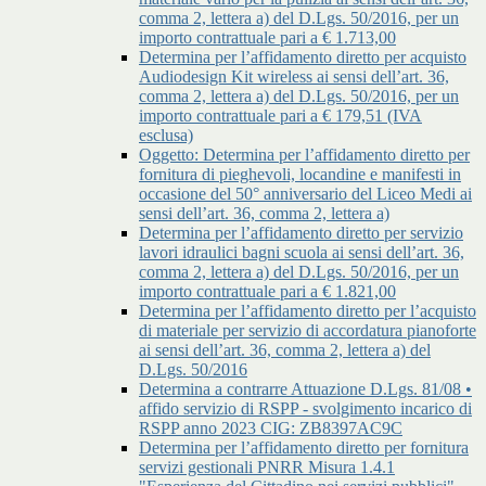
comma 2, lettera a) del D.Lgs. 50/2016, per un
importo contrattuale pari a € 1.713,00
Determina per l’affidamento diretto per acquisto
Audiodesign Kit wireless ai sensi dell’art. 36,
comma 2, lettera a) del D.Lgs. 50/2016, per un
importo contrattuale pari a € 179,51 (IVA
esclusa)
Oggetto: Determina per l’affidamento diretto per
fornitura di pieghevoli, locandine e manifesti in
occasione del 50° anniversario del Liceo Medi ai
sensi dell’art. 36, comma 2, lettera a)
Determina per l’affidamento diretto per servizio
lavori idraulici bagni scuola ai sensi dell’art. 36,
comma 2, lettera a) del D.Lgs. 50/2016, per un
importo contrattuale pari a € 1.821,00
Determina per l’affidamento diretto per l’acquisto
di materiale per servizio di accordatura pianoforte
ai sensi dell’art. 36, comma 2, lettera a) del
D.Lgs. 50/2016
Determina a contrarre Attuazione D.Lgs. 81/08 •
affido servizio di RSPP - svolgimento incarico di
RSPP anno 2023 CIG: ZB8397AC9C
Determina per l’affidamento diretto per fornitura
servizi gestionali PNRR Misura 1.4.1