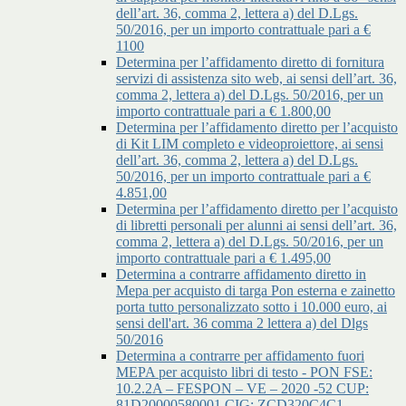
dell’art. 36, comma 2, lettera a) del D.Lgs.
50/2016, per un importo contrattuale pari a €
1100
Determina per l’affidamento diretto di fornitura
servizi di assistenza sito web, ai sensi dell’art. 36,
comma 2, lettera a) del D.Lgs. 50/2016, per un
importo contrattuale pari a € 1.800,00
Determina per l’affidamento diretto per l’acquisto
di Kit LIM completo e videoproiettore, ai sensi
dell’art. 36, comma 2, lettera a) del D.Lgs.
50/2016, per un importo contrattuale pari a €
4.851,00
Determina per l’affidamento diretto per l’acquisto
di libretti personali per alunni ai sensi dell’art. 36,
comma 2, lettera a) del D.Lgs. 50/2016, per un
importo contrattuale pari a € 1.495,00
Determina a contrarre affidamento diretto in
Mepa per acquisto di targa Pon esterna e zainetto
porta tutto personalizzato sotto i 10.000 euro, ai
sensi dell'art. 36 comma 2 lettera a) del Dlgs
50/2016
Determina a contrarre per affidamento fuori
MEPA per acquisto libri di testo - PON FSE:
10.2.2A – FESPON – VE – 2020 -52 CUP:
81D20000580001 CIG: ZCD320C4C1